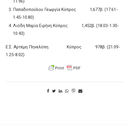
11.96)
Παπαδοπούλου Γεωργία Κύπρος 1,677β. (17.61-
1.45-10.80)
Λιόδη Μαρία Ειρήνη Κύπρος 1,452β. (18.03-1.30-
10.43)
Ε.Σ. Αρτέμη Πηνελόπη Κύπρος 978β. (21.09-
1.25-8.02)