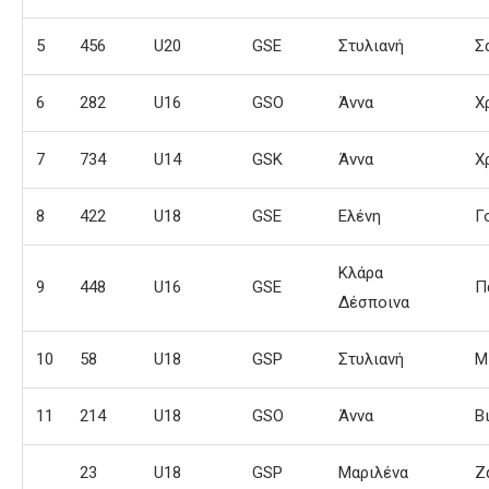
5
456
U20
GSE
Στυλιανή
Σ
6
282
U16
GSO
Άννα
Χ
7
734
U14
GSK
Άννα
Χ
8
422
U18
GSE
Ελένη
Γ
Κλάρα
9
448
U16
GSE
Π
Δέσποινα
10
58
U18
GSP
Στυλιανή
Μ
11
214
U18
GSO
Άννα
Β
23
U18
GSP
Μαριλένα
Ζ