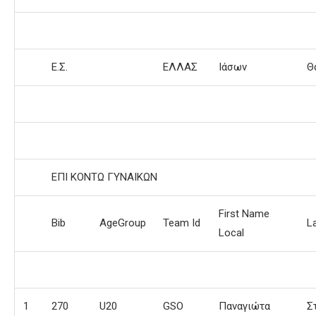
Ε.Σ.
ΕΛΛΑΣ
Ιάσων
Θ
ΕΠΙ ΚΟΝΤΩ ΓΥΝΑΙΚΩΝ
First Name
Bib
AgeGroup
Team Id
L
Local
1
270
U20
GSO
Παναγιώτα
Σ