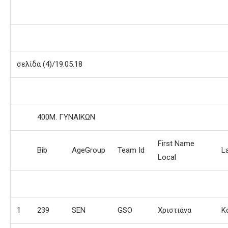
σελίδα (4)/19.05.18
400Μ. ΓΥΝΑΙΚΩΝ
First Name
Bib
AgeGroup
Team Id
L
Local
1
239
SEN
GSO
Χριστιάνα
Κ