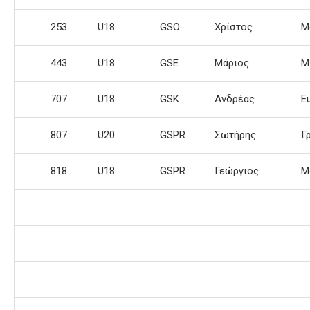
253
U18
GSO
Χρίστος
Μ
443
U18
GSE
Μάριος
Μ
707
U18
GSK
Ανδρέας
Ε
807
U20
GSPR
Σωτήρης
Γ
818
U18
GSPR
Γεώργιος
Μ