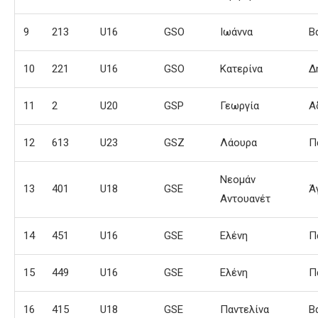
9
213
U16
GSO
Ιωάννα
Β
10
221
U16
GSO
Κατερίνα
Δ
11
2
U20
GSP
Γεωργία
Α
12
613
U23
GSZ
Λάουρα
Π
Νεομάν
13
401
U18
GSE
Ά
Αντουανέτ
14
451
U16
GSE
Ελένη
Π
15
449
U16
GSE
Ελένη
Π
16
415
U18
GSE
Παντελίνα
Β