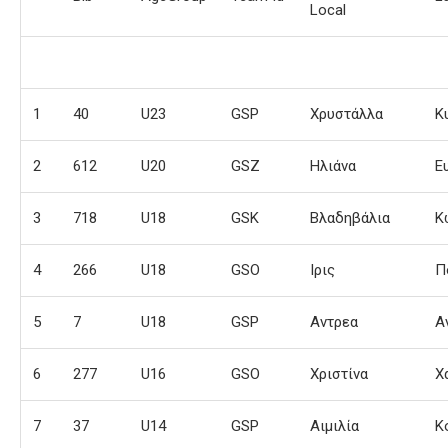
Local
1
40
U23
GSP
Χρυστάλλα
Κ
2
612
U20
GSZ
Ηλιάνα
Ε
3
718
U18
GSK
Βλαδηβάλια
Κ
4
266
U18
GSO
Ιρις
Π
5
7
U18
GSP
Αντρεα
Α
6
277
U16
GSO
Χριστίνα
Χ
7
37
U14
GSP
Αιμιλία
Κ