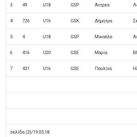
3
49
U18
GSP
Άντρεα
Λ
4
726
U16
GSK
Δήμητρα
Σ
5
4
U18
GSP
Μικαέλα
Α
6
416
U20
GSE
Μαρία
Β
7
431
U16
GSE
Παυλίνα
Η
σελίδα (3)/19.05.18