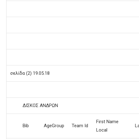
σελίδα (2) 19.05.18
ΔΙΣΚΟΣ ΑΝΔΡΩΝ
First Name
Bib
AgeGroup
Team Id
L
Local