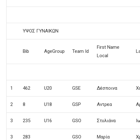
ΥΨΟΣ ΓΥΝΑΙΚΩΝ
First Name
Bib
AgeGroup
Team Id
L
Local
1
462
U20
GSE
Δέσποινα
Χ
2
8
U18
GSP
Αντρεα
Α
3
235
U16
GSO
Στυλιάνα
Ι
3
283
GSO
Μαρία
Χ