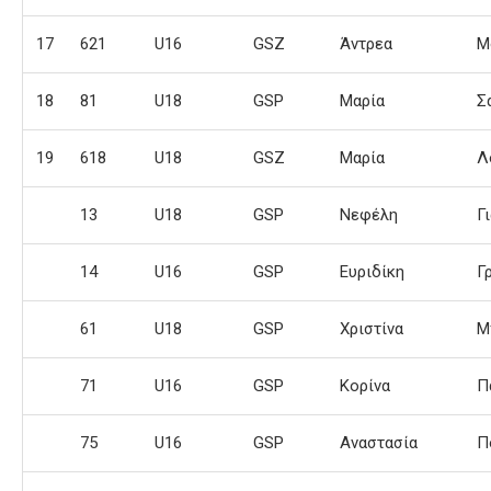
17
621
U16
GSZ
Άντρεα
Μ
18
81
U18
GSP
Μαρία
Σ
19
618
U18
GSZ
Μαρία
Λ
13
U18
GSP
Νεφέλη
Γ
14
U16
GSP
Ευριδίκη
Γ
61
U18
GSP
Χριστίνα
Μ
71
U16
GSP
Κορίνα
Π
75
U16
GSP
Αναστασία
Π