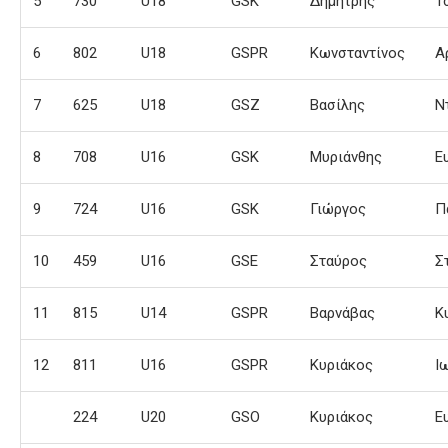
5
730
U18
GSK
Δημήτρης
Τ
6
802
U18
GSPR
Κωνσταντίνος
Α
7
625
U18
GSZ
Βασίλης
Ν
8
708
U16
GSK
Μυριάνθης
Ε
9
724
U16
GSK
Γιώργος
Π
10
459
U16
GSE
Σταύρος
Σ
11
815
U14
GSPR
Βαρνάβας
Κ
12
811
U16
GSPR
Κυριάκος
Ι
224
U20
GSO
Κυριάκος
Ε