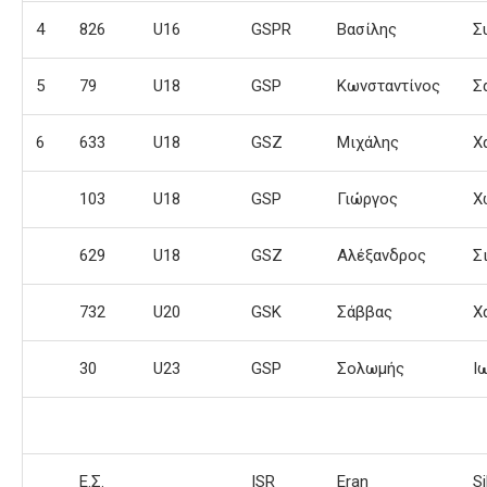
4
826
U16
GSPR
Βασίλης
Σ
5
79
U18
GSP
Κωνσταντίνος
Σ
6
633
U18
GSZ
Μιχάλης
Χ
103
U18
GSP
Γιώργος
Χ
629
U18
GSZ
Αλέξανδρος
Σ
732
U20
GSK
Σάββας
Χ
30
U23
GSP
Σολωμής
Ι
Ε.Σ.
ISR
Eran
S