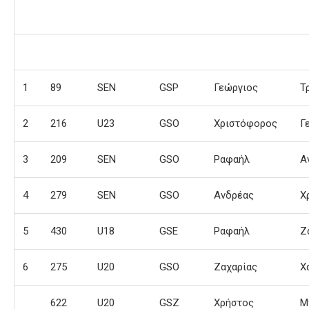
1
89
SEN
GSP
Γεώργιος
Τ
2
216
U23
GSO
Χριστόφορος
Γ
3
209
SEN
GSO
Ραφαήλ
Α
4
279
SEN
GSO
Ανδρέας
Χ
5
430
U18
GSE
Ραφαήλ
Ζ
6
275
U20
GSO
Ζαχαρίας
Χ
622
U20
GSZ
Χρήστος
Μ