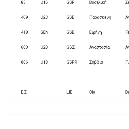
83
U16
GSP
Βασιλική
Σ
409
U23
GSE
Παρασκευή
Α
418
SEN
GSE
Ειρήνη
Γ
603
U20
GSZ
Αναστασία
Α
806
U18
GSPR
Σάββια
Γ
Ε.Σ.
LIB
Ola
B