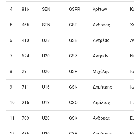
4
816
SEN
GSPR
Κρίτων
Κ
5
465
SEN
GSE
Ανδρέας
Χ
6
410
U23
GSE
Αντρέας
Α
7
624
U20
GSZ
Αντρείν
Ν
8
29
U20
GSP
Μιχάλης
Ι
9
711
U16
GSK
Δημήτρης
Ι
10
215
U18
GSO
Αιμίλιος
Γ
11
709
U20
GSK
Ανδρέας
Ε
12
436
U20
GSE
Δημήτρης
Κ