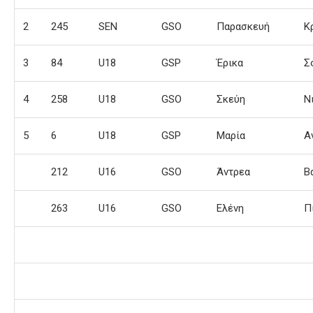
2
245
SEN
GSO
Παρασκευή
Κ
3
84
U18
GSP
Έρικα
Σ
4
258
U18
GSO
Σκεύη
Ν
5
6
U18
GSP
Μαρία
Α
212
U16
GSO
Άντρεα
Β
263
U16
GSO
Ελένη
Π