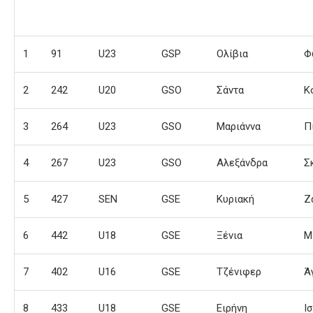
1
91
U23
GSP
Ολίβια
Φ
2
242
U20
GSO
Σάντα
Κ
3
264
U23
GSO
Μαριάννα
Π
4
267
U23
GSO
Αλεξάνδρα
Σ
5
427
SEN
GSE
Κυριακή
Ζ
6
442
U18
GSE
Ξένια
Μ
7
402
U16
GSE
Τζένιφερ
Ά
8
433
U18
GSE
Ειρήνη
Ι