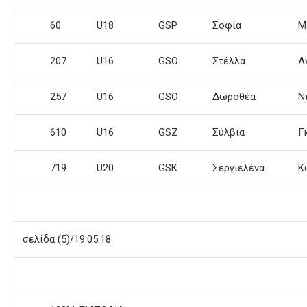
60
U18
GSP
Σοφία
Μ
207
U16
GSO
Στέλλα
Α
257
U16
GSO
Δωροθέα
Ν
610
U16
GSZ
Σύλβια
Γ
719
U20
GSK
Σεργιελένα
Κ
σελίδα (5)/19.05.18