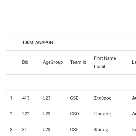
100Μ. ΑΝΔΡΩΝ
First Name
Bib
AgeGroup
Team Id
L
Local
1
413
U23
GSE
Σταύρος
Α
2
222
U23
GSO
Παϊσιος
Δ
3
31
U23
GSP
Φώτης
Ι