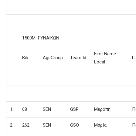
1500Μ. ΓΥΝΑΙΚΩΝ
First Name
Bib
AgeGroup
Team Id
L
Local
1
68
SEN
GSP
Μερόπη
Π
2
262
SEN
GSO
Μαρία
Π