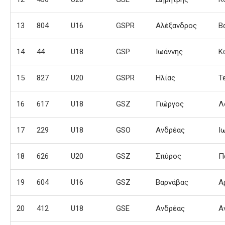
13
804
U16
GSPR
Αλέξανδρος
Β
14
44
U18
GSP
Ιωάννης
Κ
15
827
U20
GSPR
Ηλίας
Τ
16
617
U18
GSZ
Γιώργος
Λ
17
229
U18
GSO
Ανδρέας
Ι
18
626
U20
GSZ
Σπύρος
Π
19
604
U16
GSZ
Βαρνάβας
Α
20
412
U18
GSE
Ανδρέας
Α