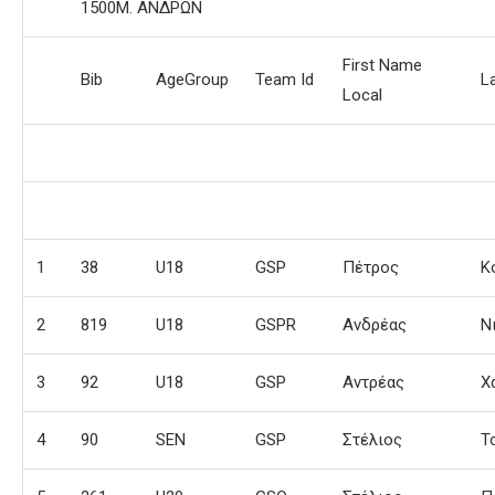
1500Μ. ΑΝΔΡΩΝ
First Name
Bib
AgeGroup
Team Id
L
Local
1
38
U18
GSP
Πέτρος
Κ
2
819
U18
GSPR
Ανδρέας
Ν
3
92
U18
GSP
Αντρέας
Χ
4
90
SEN
GSP
Στέλιος
Τ