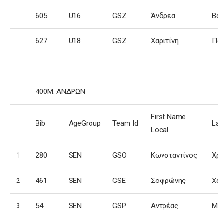
605
U16
GSZ
Άνδρεα
Β
627
U18
GSZ
Χαριτίνη
Π
400Μ. ΑΝΔΡΩΝ
First Name
Bib
AgeGroup
Team Id
L
Local
1
280
SEN
GSO
Κωνσταντίνος
Χ
2
461
SEN
GSE
Σοφρώνης
Χ
3
54
SEN
GSP
Αντρέας
Μ