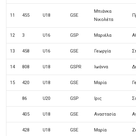
Μπιάνκα
11
455
U18
GSE
Π
Νικολέτα
12
3
U16
GSP
Μαριέλα
Α
13
458
U16
GSE
Γεωργία
Σ
14
808
U18
GSPR
Ιωάννα
Δ
15
420
U18
GSE
Μαρία
Γ
86
U20
GSP
Ιρις
Σ
405
U18
GSE
Αναστασία
Α
428
U18
GSE
Μαρία
Ζ