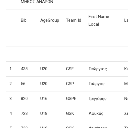
ΜΗΚΟΣ ΑΝΔΡΩΝ
First Name
Bib
AgeGroup
Team Id
L
Local
1
438
U20
GSE
Γεώργιος
Κ
2
56
U20
GSP
Γιώργος
Μ
3
820
U16
GSPR
Γρηγόρης
Ν
4
728
U18
GSK
Λουκάς
Σ