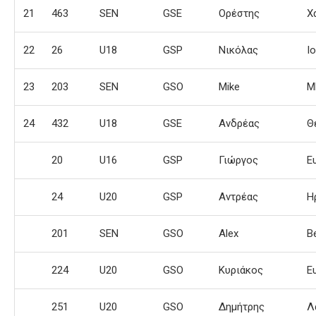
21
463
SEN
GSE
Ορέστης
Χ
22
26
U18
GSP
Νικόλας
Ι
23
203
SEN
GSO
Mike
M
24
432
U18
GSE
Ανδρέας
Θ
20
U16
GSP
Γιώργος
Ε
24
U20
GSP
Αντρέας
Η
201
SEN
GSO
Alex
B
224
U20
GSO
Κυριάκος
Ε
251
U20
GSO
Δημήτρης
Λ