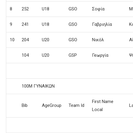
8
252
U18
GSO
Σοφία
Μ
9
241
U18
GSO
Γαβριηλία
Κ
10
204
U20
GSO
Νικόλ
Α
104
U20
GSP
Γεωργία
Ψ
100Μ ΓΥΝΑΙΚΩΝ
First Name
Bib
AgeGroup
Team Id
L
Local