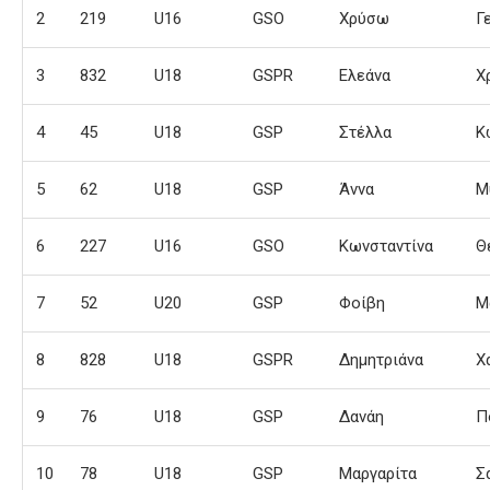
2
219
U16
GSO
Χρύσω
Γ
3
832
U18
GSPR
Ελεάνα
Χ
4
45
U18
GSP
Στέλλα
Κ
5
62
U18
GSP
Άννα
Μ
6
227
U16
GSO
Κωνσταντίνα
Θ
7
52
U20
GSP
Φοίβη
Μ
8
828
U18
GSPR
Δημητριάνα
Χ
9
76
U18
GSP
Δανάη
Π
10
78
U18
GSP
Μαργαρίτα
Σ