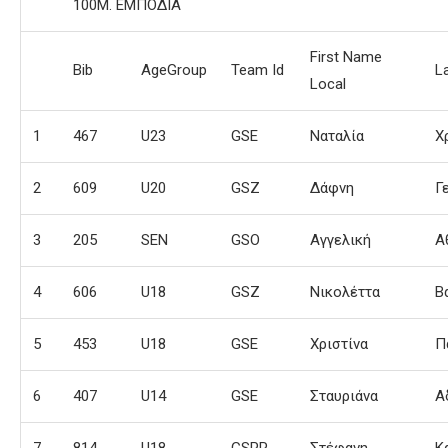
100Μ. ΕΜΠΟΔΙΑ
First Name
Bib
AgeGroup
Team Id
L
Local
1
467
U23
GSE
Ναταλία
Χ
2
609
U20
GSZ
Δάφνη
Γ
3
205
SEN
GSO
Αγγελική
Α
4
606
U18
GSZ
Νικολέττα
Β
5
453
U18
GSE
Χριστίνα
Π
6
407
U14
GSE
Σταυριάνα
Α