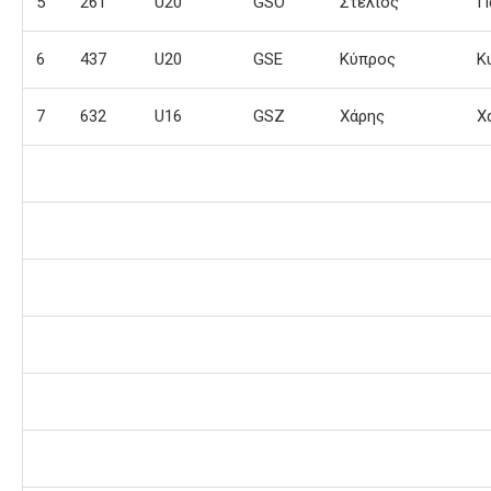
5
261
U20
GSO
Στέλιος
Π
6
437
U20
GSE
Κύπρος
Κ
7
632
U16
GSZ
Χάρης
Χ