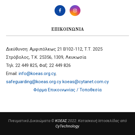
ΕΠΙΚΟΙΝΩΝΊΑ
Διεύθυνση: Αμφιπόλεως 21 B102-112, Τ.Τ. 2025
Στρόβολος, Τ.Κ. 25356, 1309, Λευκωσία
Τηλ: 22 449 825, Φαξ: 22 449 826
Email:
info@koeas.org.cy
,
safeguarding@koeas.org.cy
koeas@cytanet.com.cy
Φόρμα Επικοινωνίας / Τοποθεσία
Πνευματικά Δικαιώματα ©
ΚΟΕΑΣ
2022. Κατασκευή Ιστοσελίδας από
CyTechnology
.