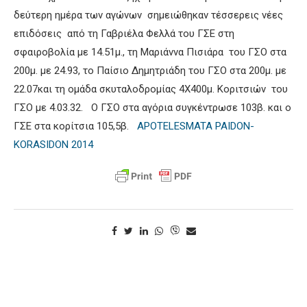
δεύτερη ημέρα των αγώνων σημειώθηκαν τέσσερεις νέες
επιδόσεις από τη Γαβριέλα Φελλά του ΓΣΕ στη
σφαιροβολία με 14.51μ., τη Μαριάννα Πισιάρα του ΓΣΟ στα
200μ. με 24.93, το Παίσιο Δημητριάδη του ΓΣΟ στα 200μ. με
22.07και τη ομάδα σκυταλοδρομίας 4Χ400μ. Κοριτσιών του
ΓΣΟ με 4.03.32. Ο ΓΣΟ στα αγόρια συγκέντρωσε 103β. και ο
ΓΣΕ στα κορίτσια 105,5β.
APOTELESMATA PAIDON-
KORASIDON 2014