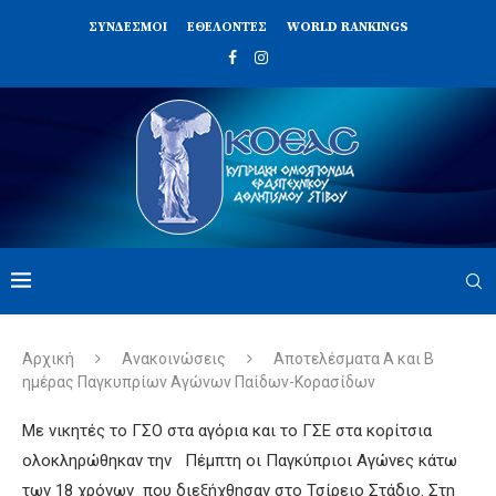
ΣΥΝΔΈΣΜΟΙ
ΕΘΕΛΟΝΤΈΣ
WORLD RANKINGS
Αρχική
Ανακοινώσεις
Αποτελέσματα Α και Β
ημέρας Παγκυπρίων Αγώνων Παίδων-Κορασίδων
Με νικητές το ΓΣΟ στα αγόρια και το ΓΣΕ στα κορίτσια
ολοκληρώθηκαν την Πέμπτη οι Παγκύπριοι Αγώνες κάτω
των 18 χρόνων που διεξήχθησαν στο Τσίρειο Στάδιο. Στη