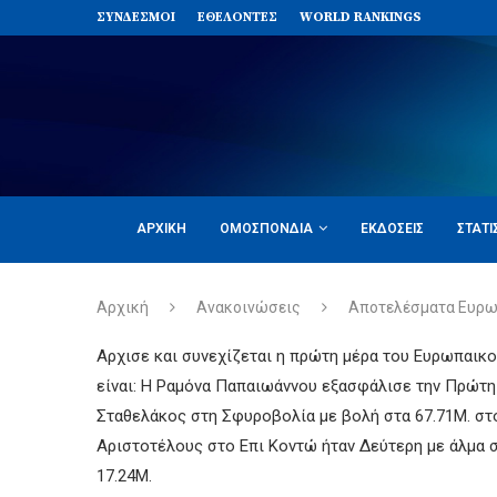
ΣΥΝΔΈΣΜΟΙ
ΕΘΕΛΟΝΤΈΣ
WORLD RANKINGS
ΑΡΧΙΚΉ
ΟΜΟΣΠΟΝΔΊΑ
ΕΚΔΌΣΕΙΣ
ΣΤΑΤΙ
Αρχική
Ανακοινώσεις
Αποτελέσματα Ευρω
Αρχισε και συνεχίζεται η πρώτη μέρα του Ευρωπαικ
είναι: Η Ραμόνα Παπαιωάννου εξασφάλισε την Πρώτη
Σταθελάκος στη Σφυροβολία με βολή στα 67.71Μ. σ
Αριστοτέλους στο Επι Κοντώ ήταν Δεύτερη με άλμα σ
17.24Μ.