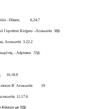
υ Παύλο –Πάφος 6.24.7
ιακό Γυμνάσιο Κλήρου –Λευκωσία 38β.
ας- Λευκωσία 3.22.2
ερωμένης – Λάρνακα 55β.
ός 16.18.0
ειο Κύκκου Β΄ Λευκωσία 19
Λευκωσία 11.17.6
 Κύκκου με 32β.