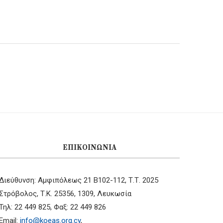
ΕΠΙΚΟΙΝΩΝΊΑ
Διεύθυνση: Αμφιπόλεως 21 B102-112, Τ.Τ. 2025
Στρόβολος, Τ.Κ. 25356, 1309, Λευκωσία
Τηλ: 22 449 825, Φαξ: 22 449 826
Email:
info@koeas.org.cy
,