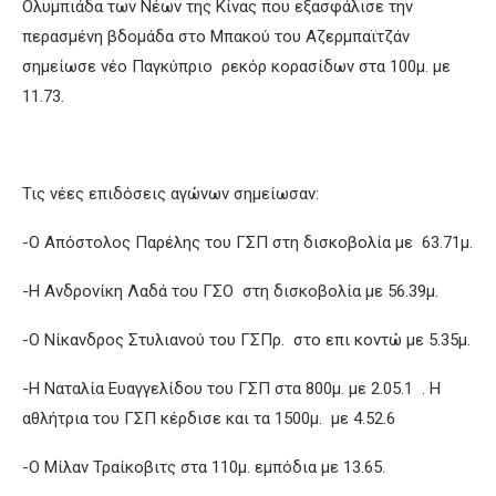
Ολυμπιάδα των Νέων της Κίνας που εξασφάλισε την
περασμένη βδομάδα στο Μπακού του Αζερμπαϊτζάν
σημείωσε νέο Παγκύπριο ρεκόρ κορασίδων στα 100μ. με
11.73.
Τις νέες επιδόσεις αγώνων σημείωσαν:
-Ο Απόστολος Παρέλης του ΓΣΠ στη δισκοβολία με 63.71μ.
-Η Ανδρονίκη Λαδά του ΓΣΟ στη δισκοβολία με 56.39μ.
-Ο Νίκανδρος Στυλιανού του ΓΣΠρ. στο επι κοντώ με 5.35μ.
-Η Ναταλία Ευαγγελίδου του ΓΣΠ στα 800μ. με 2.05.1 . Η
αθλήτρια του ΓΣΠ κέρδισε και τα 1500μ. με 4.52.6
-Ο Μίλαν Τραίκοβιτς στα 110μ. εμπόδια με 13.65.