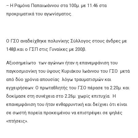
– Η Ραμόνα Παπαιωάννου στα 100μ. με 11.46 στα
προκριματικά του αγωνίσματος.
Ο ΓΣΟ αναδείχθηκε πολυνίκης Σύλλογος στους άνδρες με
148β.και ο ΓΣΠ στις Γυναίκες με 200β.
Αξιοσημείωτο των αγώνων ήταν η επανεμφάνιση του
παγκοσμιονίκη του ύψους Κυριάκου Ιωάννου του ΓΣΟ μετά
από δύο χρόνια απουσίας λόγω τραυματισμών και
εγχειρήσεων. Ο πρωταθλητής του ΓΣΟ πέρασε τα 2.20μ. και
δοκίμασε στη συνέχεια στο 2.26μ. χωρίς επιτυχία. Η
επανεμφάνιση του ήταν ενθαρρυντική και δείχνει ότι είναι
σε σωστή πορεία προκειμένου να επιστρέψει σε ψηλές
«πτήσεις».