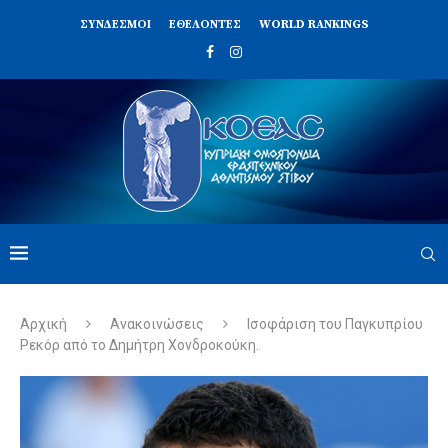
ΣΥΝΔΈΣΜΟΙ
ΕΘΕΛΟΝΤΈΣ
WORLD RANKINGS
Αρχική
Ανακοινώσεις
Ισοφάριση του Παγκυπρίου
Ρεκόρ από το Δημήτρη Χονδροκούκη.