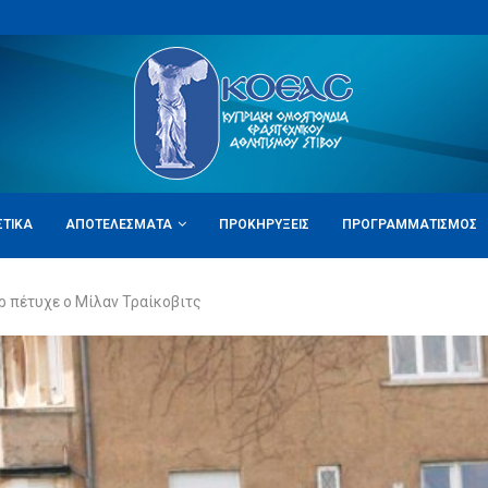
ΣΤΙΚΆ
ΑΠΟΤΕΛΈΣΜΑΤΑ
ΠΡΟΚΗΡΎΞΕΙΣ
ΠΡΟΓΡΑΜΜΑΤΙΣΜΌΣ
ρ πέτυχε ο Μίλαν Τραίκοβιτς