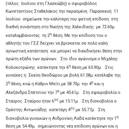
(τέλος Ιουλίου στη Γλασκώβη) ο σφυροβόλος
Κωνσταντίνος Σταθελάκος την περασμένη Παρασκευή 11
Ιουλίου σημείωσε την καλύτερη του φετινή επίδοση στη
διεθνή συνάντηση στο Νικήτη της Χαλκιδικής με 72.60μ.
η
καταλαμβάνοντας τη 2
θέση. Με την επίδοση του ο
αθλητής του ΓΣΖ δείχνει να βρίσκεται σε πολύ καλή
αγνωστική κατάσταση και μπορεί να διεκδικήσει θέση στην
πρώτη εξάδα των αγώνων. Στο ίδιο αγώνισμα ο Μιχάλης
η
Κολοκοτρώνης κατέκτησε την 6
θέση με 65.90μ. Στις
γυναίκες η Σκεύη Θεοδώρου με βολή 61.58μ. κατέλαβε της
η
η
2
θέση, ενώ η Κάθριν Μπίτι με 58.70μ. την 4
και η
η
Αλεξάνδρα Σπέτσιου την 7
με 45.61μ. Στη σφαιροβολία ο
ος
Σταύρος Σταύρου ήταν 6
με 15.11μ. Στη δισκοβολία ο
ος
Ορέστης Αντωνιάδης κατετάγη 4
με 55.77μ. Στη
η
δισκοβολία γυναικών η Ανδρονίκη Λαδά κατέκτησε την 1
θέση με 54.49μ. σημειώνοντας νέα επίδοση αγώνων και η