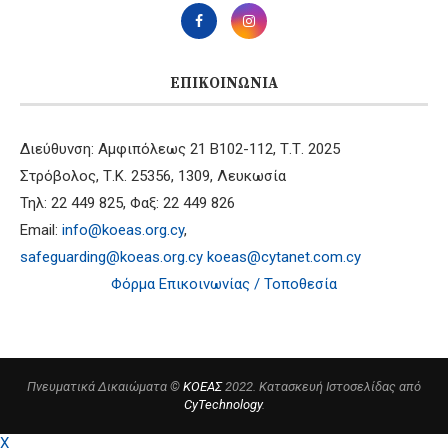
ΕΠΙΚΟΙΝΩΝΊΑ
Διεύθυνση: Αμφιπόλεως 21 B102-112, Τ.Τ. 2025
Στρόβολος, Τ.Κ. 25356, 1309, Λευκωσία
Τηλ: 22 449 825, Φαξ: 22 449 826
Email:
info@koeas.org.cy
,
safeguarding@koeas.org.cy
koeas@cytanet.com.cy
Φόρμα Επικοινωνίας / Τοποθεσία
Πνευματικά Δικαιώματα ©
ΚΟΕΑΣ
2022. Κατασκευή Ιστοσελίδας από
CyTechnology
.
X