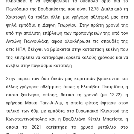
πλησιάσει ή να εξασφαλίσει το δύσκολο όριο για το
Παγκόσμιο της Βουδαπέστης, που είναι 12.78. Δίπλα από τη
Χριστοφή θα τρέξει άλλη μια γρήγορη αθλήτριά μας στα
ψηλά εμπόδια, η Δάφνη Γεωργίου. Στην πρώτη χρονιά της
υπό την απόλυτη επίβλεψη των προπονήσεών της από τον
Αντώνη Γιαννουλάκη, αφού ολοκλήρωσε τις σπουδές της
στις ΗΠΑ, δείχνει να βρίσκεται στην κατάσταση εκείνη που
της επιτρέπει να καταγράψει αρκετά καλούς χρόνους και να
ανέβει στην παγκόσμια κατάταξη.
Στην παρέα των δύο δικών μας κοριτσιών βρίσκονται και
άλλες γρήγορες αθλήτριες, όπως η Ελισάβετ Πεσιρίδου, η
οποία ξεκίνησε, επίσης, θετικά τη χρονιά (με 13.22), η
γρήγορη Μάικε Τάιν-Α-Λιμ, η οποία φέτος έφτασε στον
τελικό των 60μ. με εμπόδια στο Ευρωπαϊκό Κλειστού της
Κωνσταντινούπολης και η Βραζιλιάνα Κέτιλι Μπατίστα, η
οποία το 2021 κατέκτησε το χρυσό μετάλλιο στο