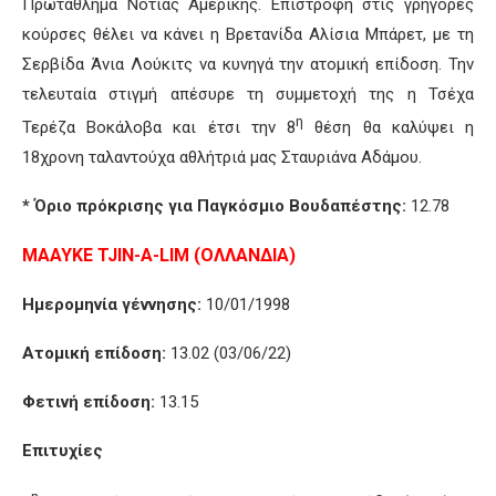
Πρωτάθλημα Νότιας Αμερικής. Επιστροφή στις γρήγορες
κούρσες θέλει να κάνει η Βρετανίδα Αλίσια Μπάρετ, με τη
Σερβίδα Άνια Λούκιτς να κυνηγά την ατομική επίδοση. Την
τελευταία στιγμή απέσυρε τη συμμετοχή της η Τσέχα
η
Τερέζα Βοκάλοβα και έτσι την 8
θέση θα καλύψει η
18χρονη ταλαντούχα αθλήτριά μας Σταυριάνα Αδάμου.
* Όριο πρόκρισης για Παγκόσμιο Βουδαπέστης:
12.78
MAAYKE TJIN-A-LIM (
ΟΛΛΑΝΔΙΑ)
Ημερομηνία γέννησης:
10/01/1998
Ατομική επίδοση:
13.02 (03/06/22)
Φετινή επίδοση:
13.15
Επιτυχίες