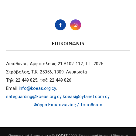
ΕΠΙΚΟΙΝΩΝΊΑ
Διεύθυνση: Αμφιπόλεως 21 B102-112, Τ.Τ. 2025
Στρόβολος, Τ.Κ. 25356, 1309, Λευκωσία
Τηλ: 22 449 825, Φαξ: 22 449 826
Email:
info@koeas.org.cy
,
safeguarding@koeas.org.cy
koeas@cytanet.com.cy
Φόρμα Επικοινωνίας / Τοποθεσία
Πνευματικά Δικαιώματα ©
ΚΟΕΑΣ
2022. Κατασκευή Ιστοσελίδας από