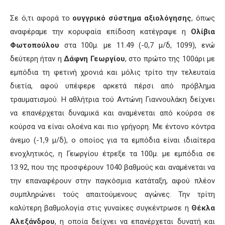
Σε ό,τι αφορά το
ουγγρικό σύστημα αξιολόγησης
, όπως
αναφέραμε την κορυφαία επίδοση κατέγραψε η
Ολίβια
Φωτοπούλου
στα 100μ. με 11.49 (-0,7 μ/δ, 1099), ενώ
δεύτερη ήταν η
Δάφνη Γεωργίου
, στο πρώτο της 100άρι με
εμπόδια τη φετινή χρονιά και μόλις τρίτο την τελευταία
διετία, αφού υπέφερε αρκετά πέρσι από πρόβλημα
τραυματισμού. Η αθλήτρια τού Αντώνη Γιαννουλάκη δείχνει
να επανέρχεται δυναμικά και αναμένεται από κούρσα σε
κούρσα να είναι ολοένα και πιο γρήγορη. Με έντονο κόντρα
άνεμο (-1,9 μ/δ), ο οποίος για τα εμπόδια είναι ιδιαίτερα
ενοχλητικός, η Γεωργίου έτρεξε τα 100μ. με εμπόδια σε
13.92, που της προσφέρουν 1040 βαθμούς και αναμένεται να
την επαναφέρουν στην παγκόσμια κατάταξη, αφού πλέον
συμπληρώνει τούς απαιτούμενους αγώνες. Την τρίτη
καλύτερη βαθμολογία στις γυναίκες συγκέντρωσε η
Θέκλα
Αλεξάνδρου
, η οποία δείχνει να επανέρχεται δυνατή και