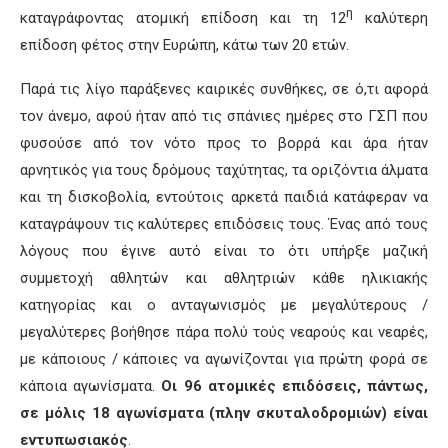
η
καταγράφοντας ατομική επίδοση και τη 12
καλύτερη
επίδοση φέτος στην Ευρώπη, κάτω των 20 ετών.
Παρά τις λίγο παράξενες καιρικές συνθήκες, σε ό,τι αφορά
τον άνεμο, αφού ήταν από τις σπάνιες ημέρες στο ΓΣΠ που
φυσούσε από τον νότο προς το βορρά και άρα ήταν
αρνητικός για τους δρόμους ταχύτητας, τα οριζόντια άλματα
και τη δισκοβολία, εντούτοις αρκετά παιδιά κατάφεραν να
καταγράψουν τις καλύτερες επιδόσεις τους. Ένας από τους
λόγους που έγινε αυτό είναι το ότι υπήρξε μαζική
συμμετοχή αθλητών και αθλητριών κάθε ηλικιακής
κατηγορίας και ο ανταγωνισμός με μεγαλύτερους /
μεγαλύτερες βοήθησε πάρα πολύ τούς νεαρούς και νεαρές,
με κάποιους / κάποιες να αγωνίζονται για πρώτη φορά σε
κάποια αγωνίσματα.
Οι 96 ατομικές επιδόσεις, πάντως,
σε μόλις 18 αγωνίσματα (πλην σκυταλοδρομιών) είναι
εντυπωσιακός
.