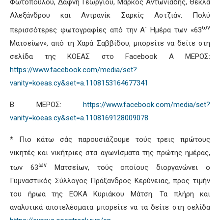
Φωτοπούλου, Δάφνη Γεωργίου, Μάρκος Αντωνιάδης, Θέκλα
Αλεξάνδρου και Αντρανίκ Σαρκίς Αστζιάν. Πολύ
ων
περισσότερες φωτογραφίες από την Α΄ Ημέρα των «63
Ματσείων», από τη Χαρά Σαββίδου, μπορείτε να δείτε στη
σελίδα της ΚΟΕΑΣ στο Facebook Α ΜΕΡΟΣ:
https://www.facebook.com/media/set?
vanity=koeas.cy&set=a.1108153164677341
Β ΜΕΡΟΣ:
https://www.facebook.com/media/set?
vanity=koeas.cy&set=a.1108169128009078
* Πιο κάτω σάς παρουσιάζουμε τούς τρεις πρώτους
νικητές και νικήτριες στα αγωνίσματα της πρώτης ημέρας,
ων
των 63
Ματσείων, τούς οποίους διοργανώνει ο
Γυμναστικός Σύλλογος Πράξανδρος Κερύνειας, προς τιμήν
του ήρωα της ΕΟΚΑ Κυριάκου Μάτση. Τα πλήρη και
αναλυτικά αποτελέσματα μπορείτε να τα δείτε στη σελίδα