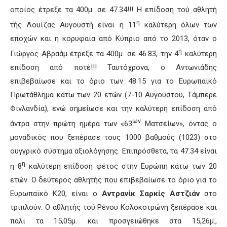
οποίος έτρεξε τα 400μ. σε 47.34!!! Η επίδοση τού αθλητή
η
τής Λουίζας Αυγουστή είναι η 11
καλύτερη όλων των
εποχών και η κορυφαία από Κύπριο από το 2013, όταν ο
η
Γιώργος Αβραάμ έτρεξε τα 400μ. σε 46.83, την 4
καλύτερη
επίδοση από ποτέ!!! Ταυτόχρονα, ο Αντωνιάδης
επιβεβαίωσε και το όριο των 48.15 για το Ευρωπαϊκό
Πρωτάθλημα κάτω των 20 ετών (7-10 Αυγούστου, Τάμπερε
Φινλανδία), ενώ σημείωσε και την καλύτερη επίδοση από
ων
άντρα στην πρώτη ημέρα των «63
Ματσείων», όντας ο
μοναδικός που ξεπέρασε τους 1000 βαθμούς (1023) στο
ουγγρικό σύστημα αξιολόγησης. Επιπρόσθετα, τα 47.34 είναι
η
η 8
καλύτερη επίδοση φέτος στην Ευρώπη κάτω των 20
ετών. Ο δεύτερος αθλητής που επιβεβαίωσε το όριο για το
Ευρωπαϊκό Κ20, είναι ο
Αντρανίκ Σαρκίς Αστζιάν
στο
τριπλούν. Ο αθλητής τού Ρένου Κολοκοτρώνη ξεπέρασε και
πάλι τα 15,05μ. και προσγειώθηκε στα 15,26μ.,