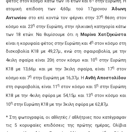
φέτος στον κόσμο κάτω των 16 ετών και 6
στην Ευρώπη. Η
ατομική επίδοση των 4,60μ. τού 17χρονου
Άδωνη
η
Αντωνίου
στο επί κοντώ τον φέρνει στην 37
θέση στον
η
κόσμο και 23
στην Ευρώπη, στην ηλικιακή κατηγορία κάτω
των 18 ετών. Να θυμίσουμε ότι η
Μαρίνα Χατζηκώστα
η
είναι η κορυφαία φέτος στην Ευρώπη και 4
στον κόσμο στη
δισκοβολία Κ18 με 49,27μ., ενώ στη σφαιροβολία, με την
η
4κιλη σφαίρα είναι 20ή στον κόσμο και 10
στην Ευρώπη
η
Κ18 με 13,66μ. και με την 3κιλη σφαίρα, είναι 17
στον
η
κόσμο και 7
στην Ευρώπη με 16,37μ. Η
Ανθή Αποστολίδου
η
η
στη σφυροβολία, είναι 11
στον κόσμο και 5
στην Ευρώπη
η
Κ18 με την 4κιλη σφύρα με 54,15μ. και 13
στον κόσμο και
η
10
στην Ευρώπη Κ18 με την 3κιλη σφύρα με 62,87μ.
* Στη φωτογραφία, οι αθλητές / αθλήτριες που κατέγραψαν
τις 5 κορυφαίες επιδόσεις της πρώτης ημέρας, Ολίβια