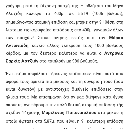
γρήγορη μετά τη δίχρονη αποχή της. Η αθλήτρια του Μηνά
Αλοζίδη κάλυψε τα 400μ. σε 55.19 (1006 βαθμοί),
η
σημειώνοντας ατομική επίδοση και μπήκε στην 9
θέση, στη
λίστα με τις κορυφαίες επιδόσεις στα 400μ. γυναικών όλων
των εποχών! Στους άντρες, εκτός από τον
Μάρκο
Αντωνιάδη
, κανείς άλλος ξεπέρασε τους 1000 βαθμούς
κέρδος, με τον δεύτερο καλύτερο να είναι ο
Αντρανίκ
Σαρκίς Αστζιάν
στο τριπλούν με 986 βαθμούς.
Ένα ακόμα κεφάλαιο… έρευνας επιδόσεων, είναι αυτό που
αφορά τους αρκετά πιο μικρούς και τη σύγκρισή τους (όσο
είναι δυνατόν) με αντίστοιχες διεθνείς επιδόσεις στην
ηλικία τους. Με επισήμανση ότι αν μας διέφυγε κάτι έγινε
ακούσια, αναφέρουμε την πολύ θετική ατομική επίδοση τής
σχεδόν 14χρονης
Μαριλένας Παπανικολάου
στο μήκος, η
η
οποία έφτασε στα 5,87μ., που είναι η 9
καλύτερη επίδοση
η