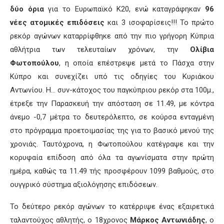
δύο όρια
για το Ευρωπαϊκό Κ20, ενώ καταγράφηκαν
96
νέες ατομικές επιδόσεις
και 3 ισοφαρίσεις!!! Το πρώτο
ρεκόρ αγώνων καταρρίφθηκε από την πιο γρήγορη Κύπρια
αθλήτρια των τελευταίων χρόνων, την
Ολίβια
Φωτοπούλου
, η οποία επέστρεψε μετά το Πάσχα στην
Κύπρο και συνεχίζει υπό τις οδηγίες του Κυριάκου
Αντωνίου. Η… συν-κάτοχος του παγκύπριου ρεκόρ στα 100μ.,
έτρεξε την Παρασκευή την απόσταση σε 11.49, με κόντρα
άνεμο -0,7 μέτρα το δευτερόλεπτο, σε κούρσα ενταγμένη
στο πρόγραμμα προετοιμασίας της για το βασικό μενού της
χρονιάς. Ταυτόχρονα, η Φωτοπούλου κατέγραψε και την
κορυφαία επίδοση από όλα τα αγωνίσματα στην πρώτη
ημέρα, καθώς τα 11.49 τής προσφέρουν 1099 βαθμούς, στο
ουγγρικό σύστημα αξιολόγησης επιδόσεων.
Το δεύτερο ρεκόρ αγώνων το κατέρριψε ένας εξαιρετικά
ταλαντούχος αθλητής, ο 18χρονος
Μάρκος Αντωνιάδης
, ο