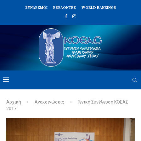
ΣΥΝΔΈΣΜΟΙ
ΕΘΕΛΟΝΤΈΣ
WORLD RANKINGS
Αρχική
Ανακοινώσεις
Γενική Συνέλευση ΚΟΕΑΣ
2017