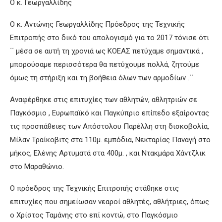
Ο κ. Γεωργαλλίδης
Ο κ. Αντώνης Γεωργαλλίδης Πρόεδρος της Τεχνικής
Επιτροπής στο δικό του απολογισμό για το 2017 τόνισε ότι
΄΄ μέσα σε αυτή τη χρονιά ως ΚΟΕΑΣ πετύχαμε σημαντικά ,
μπορούσαμε περισσότερα θα πετύχουμε πολλά, ζητούμε
όμως τη στήριξη και τη βοήθεια όλων των αρμοδίων .΄΄
Αναφέρθηκε στις επιτυχίες των αθλητών, αθλητριών σε
Παγκόσμιο , Ευρωπαϊκό και Παγκύπριο επίπεδο εξαίροντας
τις προσπάθειες των Απόστολου Παρέλλη στη δισκοβολία,
Μίλαν Τραίκοβιτς στα 110μ. εμπόδια, Νεκταρίας Παναγή στο
μήκος, Ελένης Αρτυματά στα 400μ. , και Ντακμάρα Χάντζλικ
στο Μαραθώνιο.
Ο πρόεδρος της Τεχνικής Επιτροπής στάθηκε στις
επιτυχίες που σημείωσαν νεαροί αθλητές, αθλήτριες, όπως
ο Χρίστος Ταμάνης στο επί κοντώ, στο Παγκόσμιο