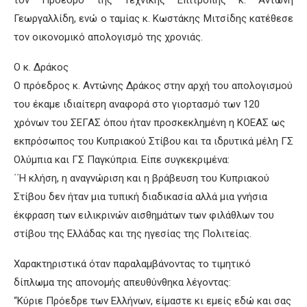
τον Πρόεδρο της Τεχνικής Επιτροπής κ. Αντώνη
Γεωργαλλίδη, ενώ ο ταμίας κ. Κωστάκης Μιτσίδης κατέθεσε
τον οικονομικό απολογισμό της χρονιάς.
Ο κ. Δράκος
Ο πρόεδρος κ. Αντώνης Δράκος στην αρχή του απολογισμού
του έκαμε ιδιαίτερη αναφορά στο γιορτασμό των 120
χρόνων του ΣΕΓΑΣ όπου ήταν προσκεκλημένη η ΚΟΕΑΣ ως
εκπρόσωπος του Κυπριακού Στίβου και τα ιδρυτικά μέλη ΓΣ
Ολύμπια και ΓΣ Παγκύπρια. Είπε συγκεκριμένα:
΄΄Η κλήση, η αναγνώριση και η βράβευση του Κυπριακού
Στίβου δεν ήταν μια τυπική διαδικασία αλλά μια γνήσια
έκφραση των ειλικρινών αισθημάτων των φιλάθλων του
στίβου της Ελλάδας και της ηγεσίας της Πολιτείας.
Χαρακτηριστικά όταν παραλαμβάνοντας το τιμητικό
δίπλωμα της απονομής απευθύνθηκα λέγοντας:
“Κύριε Πρόεδρε των Ελλήνων, είμαστε κι εμείς εδώ και σας