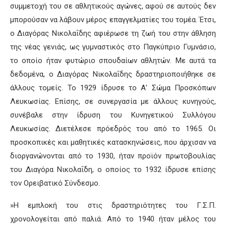
συμμετοχή του σε αθλητικούς αγώνες, αφού σε αυτούς δεν
μπορούσαν να λάβουν μέρος επαγγελματίες του τομέα. Έτσι,
ο Διαγόρας Νικολαΐδης αφιέρωσε τη ζωή του στην άθληση
της νέας γενιάς, ως γυμναστικός στο Παγκύπριο Γυμνάσιο,
το οποίο ήταν φυτώριο σπουδαίων αθλητών. Με αυτά τα
δεδομένα, ο Διαγόρας Νικολαΐδης δραστηριοποιήθηκε σε
άλλους τομείς. Το 1929 ίδρυσε το Α’ Σώμα Προσκόπων
Λευκωσίας. Επίσης, σε συνεργασία με άλλους κυνηγούς,
συνέβαλε στην ίδρυση του Κυνηγετικού Συλλόγου
Λευκωσίας. Διετέλεσε πρόεδρός του από το 1965. Οι
προσκοπικές και μαθητικές κατασκηνώσεις, που άρχισαν να
διοργανώνονται από το 1930, ήταν προϊόν πρωτοβουλίας
του Διαγόρα Νικολαΐδη, ο οποίος το 1932 ίδρυσε επίσης
τον Ορειβατικό Σύνδεσμο.
»Η εμπλοκή του στις δραστηριότητες του Γ.Σ.Π.
χρονολογείται από παλιά. Από το 1940 ήταν μέλος του