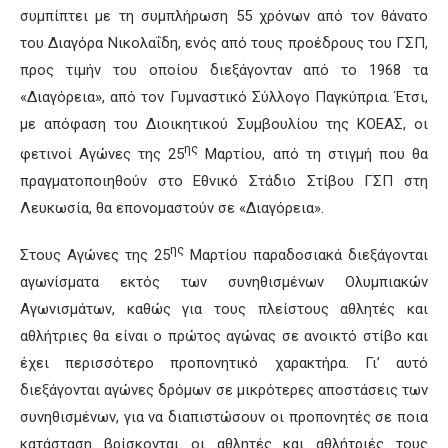
συμπίπτει με τη συμπλήρωση 55 χρόνων από τον θάνατο
του Διαγόρα Νικολαΐδη, ενός από τους προέδρους του ΓΣΠ,
προς τιμήν του οποίου διεξάγονταν από το 1968 τα
«Διαγόρεια», από τον Γυμναστικό Σύλλογο Παγκύπρια. Έτσι,
με απόφαση του Διοικητικού Συμβουλίου της ΚΟΕΑΣ, οι
ης
φετινοί Αγώνες της 25
Μαρτίου, από τη στιγμή που θα
πραγματοποιηθούν στο Εθνικό Στάδιο Στίβου ΓΣΠ στη
Λευκωσία, θα επονομαστούν σε «Διαγόρεια».
ης
Στους Αγώνες της 25
Μαρτίου παραδοσιακά διεξάγονται
αγωνίσματα εκτός των συνηθισμένων Ολυμπιακών
Αγωνισμάτων, καθώς για τους πλείστους αθλητές και
αθλήτριες θα είναι ο πρώτος αγώνας σε ανοικτό στίβο και
έχει περισσότερο προπονητικό χαρακτήρα. Γι’ αυτό
διεξάγονται αγώνες δρόμων σε μικρότερες αποστάσεις των
συνηθισμένων, για να διαπιστώσουν οι προπονητές σε ποια
κατάσταση βρίσκονται οι αθλητές και αθλήτριές τους