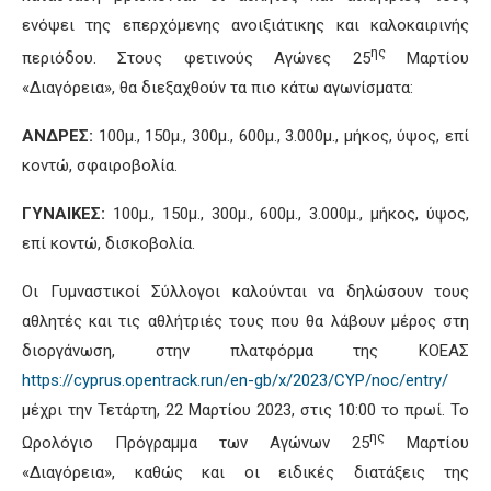
ενόψει της επερχόμενης ανοιξιάτικης και καλοκαιρινής
ης
περιόδου. Στους φετινούς Αγώνες 25
Μαρτίου
«Διαγόρεια», θα διεξαχθούν τα πιο κάτω αγωνίσματα:
ΑΝΔΡΕΣ:
100μ., 150μ., 300μ., 600μ., 3.000μ., μήκος, ύψος, επί
κοντώ, σφαιροβολία.
ΓΥΝΑΙΚΕΣ:
100μ., 150μ., 300μ., 600μ., 3.000μ., μήκος, ύψος,
επί κοντώ, δισκοβολία.
Οι Γυμναστικοί Σύλλογοι καλούνται να δηλώσουν τους
αθλητές και τις αθλήτριές τους που θα λάβουν μέρος στη
διοργάνωση, στην πλατφόρμα της ΚΟΕΑΣ
https://cyprus.opentrack.run/en-gb/x/2023/CYP/noc/entry/
μέχρι την Τετάρτη, 22 Μαρτίου 2023, στις 10:00 το πρωί. Το
ης
Ωρολόγιο Πρόγραμμα των Αγώνων 25
Μαρτίου
«Διαγόρεια», καθώς και οι ειδικές διατάξεις της