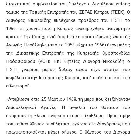
διοικητικού συμβουλίου του Συλλόγου. Διετέλεσε επίσης
ταμίας της Τοπικής Επιτροπής του ΣΕΓΑΣ Κύπρου (ΤΕΣΚ). Ο
Διαγόρας Νικολαΐδης εκλέχθηκε πρόεδρος του Γ.Σ.Π. το
1960, τη χρονιά που η Κύπρος ανακηρύχθηκε ανεξάρτητο
κράτος. Την ίδια χρονιά διορίστηκε προϊστάμενος Φυσικής
Αγωγής. Παράλληλα (από το 1953 μέχρι το 1966) ήταν μέλος
της Δικαστικής Επιτροπής της Κυπριακής Ομοσπονδίας
Ποδοσφαίρου (ΚΟΠ). Επί θητείας Διαγόρα Νικολαΐδη ο
Γ.Σ.Π. γνώρισε μέρες δόξας, αφού είχε ανοίξει νέο
κεφάλαιο στην Ιστορία της Κύπρου, κατ’ επέκταση και του
αθλητισμού.
»Απεβίωσε στις 25 Μαρτίου 1968, τη μέρα που διεξάγονταν
Διασυλλογικοί Αγώνες. Η αγγελία του θανάτου του
σκόρπισε τη θλίψη ανάμεσα στους φιλάθλους. Προς τιμήν
του καθιερώθηκαν οι αθλητικοί αγώνες «Τα Διαγόρεια», που
πραγματοποιούνται μέχρι σήμερα. Ο θάνατος του Διαγόρα