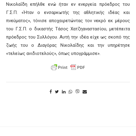
Νικολαΐδη επήλθε ενώ ήταν εν ενεργεία πρόεδρος του
Γ.Σ.Π. «Ήταν ο ενσαρκωτής της αθλητικής ιδέας και
πνεύματος», τόνισε αποχαιρετώντας τον νεκρό εκ μέρους
του Γ.Σ.Π. ο δικαστής Τάσος Χατζηαναστασίου, μετέπειτα
πρόεδρος του Συλλόγου. Αυτή την ιδέα είχε ως σκοπό της
ζωής του ο Διαγόρας Νικολαΐδης και την υπηρέτησε
«τελείως ανιδιοτελούς», όπως υπογράμμισε».