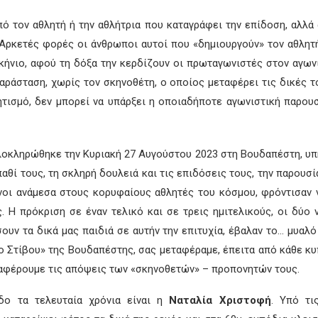
πό τον αθλητή ή την αθλήτρια που καταγράφει την επίδοση, αλλά
Αρκετές φορές οι άνθρωποι αυτοί που «δημιουργούν» τον αθλητή
σκήνιο, αφού τη δόξα την κερδίζουν οι πρωταγωνιστές στον αγω
παράσταση, χωρίς τον σκηνοθέτη, ο οποίος μεταφέρει τις δικές 
τισμό, δεν μπορεί να υπάρξει η οποιαδήποτε αγωνιστική παρουσ
κληρώθηκε την Κυριακή 27 Αυγούστου 2023 στη Βουδαπέστη, υπή
παθί τους, τη σκληρή δουλειά και τις επιδόσεις τους, την παρουσ
ενοι ανάμεσα στους κορυφαίους αθλητές του κόσμου, φρόντισαν 
 Η πρόκριση σε έναν τελικό και σε τρεις ημιτελικούς, οι δύο ν
ουν τα δικά μας παιδιά σε αυτήν την επιτυχία, έβαλαν το… μυαλό
ρο Στίβου» της Βουδαπέστης, σας μεταφέραμε, έπειτα από κάθε κ
ταφέρουμε τις απόψεις των «σκηνοθετών» – προπονητών τους.
δο τα τελευταία χρόνια είναι η
Ναταλία Χριστοφή
. Υπό τι