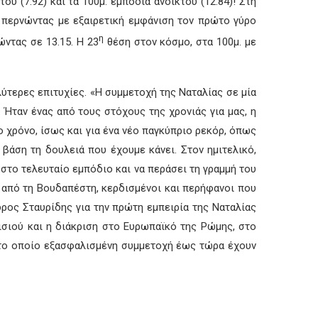
 (7.92) και τα 100μ. εμπόδια ανοικτού (12.84)! Στη
 περνώντας με εξαιρετική εμφάνιση τον πρώτο γύρο
η
ντας σε 13.15. Η 23
θέση στον κόσμο, στα 100μ. με
ύτερες επιτυχίες. «Η συμμετοχή της Ναταλίας σε μία
 Ήταν ένας από τους στόχους της χρονιάς για μας, η
 χρόνο, ίσως και για ένα νέο παγκύπριο ρεκόρ, όπως
 βάση τη δουλειά που έχουμε κάνει. Στον ημιτελικό,
 στο τελευταίο εμπόδιο και να περάσει τη γραμμή του
ο από τη Βουδαπέστη, κερδισμένοι και περήφανοι που
ρος Σταυρίδης για την πρώτη εμπειρία της Ναταλίας
σιού και η διάκριση στο Ευρωπαϊκό της Ρώμης, στο
 στο οποίο εξασφαλισμένη συμμετοχή έως τώρα έχουν