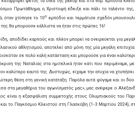
αταρρίψει φέτος τα δικά της ρεκόρ και στα 60μ. εμπόδια κλειστού
όσμιο Πρωτάθλημα, η Χριστοφή έδειξε και πάλι το ταλέντο της,
ο
κά, όταν χτύπησε το 10
εμπόδιο και τερμάτισε σχεδόν μπουσουλώ
ία της θα μπορούσε κάλλιστα να ήταν στις πρώτες 16!
ίδη, αποδίδει καρπούς και πλέον μπορεί να ονειρεύεται για μεγαλ
ασικού αθλητισμού, αποτελεί από μόνη της μία μεγάλη επιτυχία.
σκόταν σε πολύ καλή κατάσταση και μπορούσε για έναν καλύτερο
ριση της Ναταλίας στα ημιτελικά ήταν κάτι που περιμέναμε, με
ον καλύτερο εαυτό της. Δυστυχώς, είχαμε την ατυχία να χτυπήσει
λύτερη θέση στη γενική κατάταξη. Παρόλα αυτά φύγαμε και οι δύ
α στα μεγαθήρια του αγωνίσματός μας», μας ανέφερε ο Αλέξανδ
ος είναι η εξασφάλιση συμμετοχής στους Ολυμπιακούς του Παρι
ει και το Παγκόσμιο Κλειστού στη Γλασκόβη (1-3 Μαρτίου 2024),