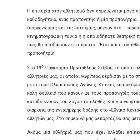
Η επιτυχία στον αθλητισμό δεν σημειώνεται μόνο α
καθοδηγήτρια, ένας προπονητής ή μία προπονήτρια. 
διοργανώσεις και τις επιτυχίες, μένουν στο… παρα
κινηματογραφική ταινία ή η οποιαδήποτε θεατρική 
πώς θα αποδώσουν στο άριστο… Έτσι και στον αθλη
προπονήτρια.
ο
Στο 19
Παγκόσμιο Πρωτάθλημα Στίβου, το οποίο ολο
αθλήτριές μας, οι οποίοι νωρίτερα κέρδισαν με το σ
μετά τους Ολυμπιακούς Αγώνες. Κι εκεί, ευρισκόμ
καλή δουλειά που κάνουν με τους προπονητές τους.
καταδεικνύουν του λόγου το αληθές. Και για να φτάσ
διάρκεια της εννιαήμερης δράσης στο «Εθνικό Κέντ
αθλητών μας. Στο σημερινό μας ρεπορτάζ θα σας με
Ακόμα μία αθλήτριά μας που έχει αλλάξει επίπε