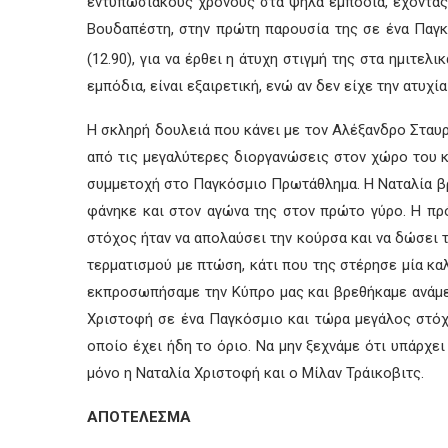
εντυπωσιακούς χρόνους στα ψηλά εμπόδια, έχοντας κ
Βουδαπέστη, στην πρώτη παρουσία της σε ένα Παγκ
(12.90), για να έρθει η άτυχη στιγμή της στα ημιτελι
εμπόδια, είναι εξαιρετική, ενώ αν δεν είχε την ατυχ
Η σκληρή δουλειά που κάνει με τον Αλέξανδρο Σταυρ
από τις μεγαλύτερες διοργανώσεις στον χώρο του κλ
συμμετοχή στο Παγκόσμιο Πρωτάθλημα. Η Ναταλία βρι
φάνηκε και στον αγώνα της στον πρώτο γύρο. Η πρόκ
στόχος ήταν να απολαύσει την κούρσα και να δώσει τ
τερματισμού με πτώση, κάτι που της στέρησε μία κα
εκπροσωπήσαμε την Κύπρο μας και βρεθήκαμε ανάμεσ
Χριστοφή σε ένα Παγκόσμιο και τώρα μεγάλος στόχ
οποίο έχει ήδη το όριο. Να μην ξεχνάμε ότι υπάρχ
μόνο η Ναταλία Χριστοφή και ο Μίλαν Τράικοβιτς.
ΑΠΟΤΕΛΕΣΜΑ