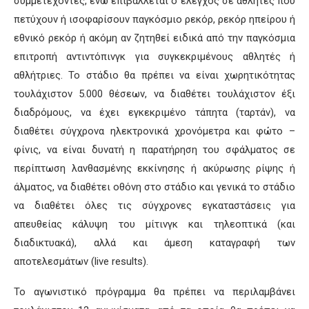
συμμετέχοντες, ενώ επιβάλλεται ο έλεγχος σε αθλητές που
πετύχουν ή ισοφαρίσουν παγκόσμιο ρεκόρ, ρεκόρ ηπείρου ή
εθνικό ρεκόρ ή ακόμη αν ζητηθεί ειδικά από την παγκόσμια
επιτροπή αντιντόπινγκ για συγκεκριμένους αθλητές ή
αθλήτριες. Το στάδιο θα πρέπει να είναι χωρητικότητας
τουλάχιστον 5.000 θέσεων, να διαθέτει τουλάχιστον έξι
διαδρόμους, να έχει εγκεκριμένο τάπητα (ταρτάν), να
διαθέτει σύγχρονα ηλεκτρονικά χρονόμετρα και φώτο –
φίνις, να είναι δυνατή η παρατήρηση του σφάλματος σε
περίπτωση λανθασμένης εκκίνησης ή ακύρωσης ρίψης ή
άλματος, να διαθέτει οθόνη στο στάδιο και γενικά το στάδιο
να διαθέτει όλες τις σύγχρονες εγκαταστάσεις για
απευθείας κάλυψη του μίτινγκ και τηλεοπτικά (και
διαδικτυακά), αλλά και άμεση καταγραφή των
αποτελεσμάτων (live results).
Το αγωνιστικό πρόγραμμα θα πρέπει να περιλαμβάνει