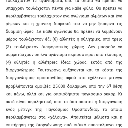
τουλάχιστον 12 αγωνίσματα, από τα οποία θα πρέπει να
υπάρχουν τουλάχιστον πέντε για κάθε φύλο. Θα πρέπει να
περιλαμβάνεται τουλάχιστον ένα αγώνισμα αλμάτων και ένα
ρίψεων και η χρονική διάρκειά του να μην ξεπερνά τις
δυόμιση ώρες. Σε κάθε αγώνισμα θα πρέπει να λαμβάνουν
μέρος τουλάχιστον έξι (6) αθλητές ή αθλήτριες, από τρεις
(3) τουλάχιστον διαφορετικές χώρες. Δεν μπορούν να
συμμετάσχουν σε ένα αγώνισμα περισσότεροι από τέσσερις
(4) αθλητές ή αθλήτριες ίδιας χώρας, εκτός από της
διοργανώτριας. Ταυτόχρονα αυξάνονται και τα κόστη της
διοργανώτριας ομοσπονδίας, αφού στα «χάλκινα» μίτινγκ
η
προβλέπονται αμοιβές 25.000 δολαρίων, από την 6
θέση
και πάνω, αλλά και για οποιοδήποτε παγκόσμιο ρεκόρ. Κι
αυτά είναι περιληπτικά, από τα όσα απαιτεί η διοργάνωση
ενός μίτινγκ της Παγκόσμιας Ομοσπονδίας, το οποίο
περιλαμβάνεται στα «χάλκινα». Απαιτείται μάλιστα και η
επιτήρηση της διοργάνωσης από ειδικό απεσταλμένο της