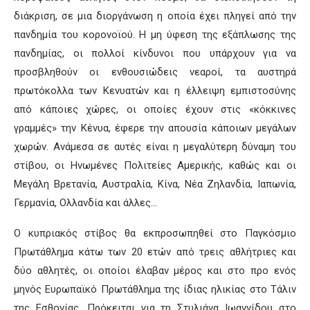
διάκριση, σε μια διοργάνωση η οποία έχει πληγεί από την
πανδημία του κορονοϊού. Η μη ύφεση της εξάπλωσης της
πανδημίας, οι πολλοί κίνδυνοι που υπάρχουν για να
προσβληθούν οι ενθουσιώδεις νεαροί, τα αυστηρά
πρωτόκολλα των Κενυατών και η έλλειψη εμπιστοσύνης
από κάποιες χώρες, οι οποίες έχουν στις «κόκκινες
γραμμές» την Κένυα, έφερε την απουσία κάποιων μεγάλων
χωρών. Ανάμεσα σε αυτές είναι η μεγαλύτερη δύναμη του
στίβου, οι Ηνωμένες Πολιτείες Αμερικής, καθώς και οι
Μεγάλη Βρετανία, Αυστραλία, Κίνα, Νέα Ζηλανδία, Ιαπωνία,
Γερμανία, Ολλανδία και άλλες…
Ο κυπριακός στίβος θα εκπροσωπηθεί στο Παγκόσμιο
Πρωτάθλημα κάτω των 20 ετών από τρεις αθλήτριες και
δύο αθλητές, οι οποίοι έλαβαν μέρος και στο προ ενός
μηνός Ευρωπαϊκό Πρωτάθλημα της ίδιας ηλικίας στο Τάλιν
της Εσθονίας. Πρόκειται για τη Στυλιάνα Ιωαννίδου στο