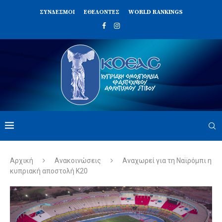
ΣΥΝΔΈΣΜΟΙ
ΕΘΕΛΟΝΤΈΣ
WORLD RANKINGS
Αρχική
Ανακοινώσεις
Αναχωρεί για τη Ναϊρόμπι η
κυπριακή αποστολή Κ20