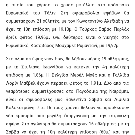
η οποία του χάρισε το χρυσό μετάλλιο στο πρόσφατο
Ευρωπαϊκό του Τάλιν. Στη σφαιροβολία εφήβων θα
συμμετάσχουν 21 αθλητές, με τον Κωνσταντίνο Αλεξιάδη να
έχει τη 10η επίδοση με 19,13μ. Ο Τούρκος Σαβάς Παρλάκ
έριξε φέτος 19,96μ., ενώ δεύτερος είναι ο νικητής στο
Ευρωπαϊκό, Κοσοβάρος Μουχάμετ Ραμαντανί, με 19,92μ.
Στο άλμα σε ύψος νεανίδων, θα λάβουν μέρος 19 αθλήτριες,
με τη Στυλιάνα Ιωαννίδου να κατέχει την 4η καλύτερη
επίδοση με 1,86μ. Η Βελγίδα Μερέλ Μαές και η Γαλλίδα
Λορίν Μαξβέλ έχουν περάσει φέτος το 1,91μ. Δύο από τις
νεαρότερες συμμετέχουσες στο Παγκόσμιο της Ναϊρόμπι,
είναι οι σφυροβόλες μας Βαλεντίνα Σάββα και Αιμιλία
Κολοκοτρώνη. Στα 16 τους χρόνια θέλουν να προσθέσουν
νέα εμπειρία από μεγάλη διοργάνωση με την τετράκιλη
σφύρα. Στο αγώνισμα θα συμμετάσχουν 16 αθλήτριες, με τη
Σάββα να έχει τη 10η καλύτερη επίδοση (60μ.) και την