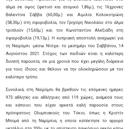
άλμα σε ύψος (φετινό και ατομικό 1,86μ.), τις 16χρονες
Βαλεντίνα Σάββα (60,00μ.) και Αιμιλία Κολοκοτρώνη
(58,30μ.) στη σφυροβολία, τον Γρηγόρη Νικολάου στο άλμα
τριπλούν (15,60μ.) και τον Κωνσταντίνο Αλεξιάδη στη
σφαιροβολία (19,13μ.). Η κυπριακή αποστολή αναχωρεί για
τη Ναϊρόμπι -μέσω Ντόχα- το μεσημέρι του Σαββάτου, 14
Αυγούστου 2021. Στόχος των παιδιών είναι η καλύτερη
δυνατή παρουσία, σε μια χρονιά που έχει μεγάλη διάρκεια
για τους ίδιους και θέλουν να την ολοκληρώσουν με τον
καλύτερο τρόπο.
Συνολικά, στη Ναϊρόμπι θα βρεθούν τις επόμενες ημέρες
973 αθλητές και αθλήτριες από 119 χώρες, ανάμεσά τους
και κάποιοι που είχαν αρκετά καλή παρουσία στους
πρόσφατους Ολυμπιακούς του Τόκιο, όπως η Κριστίν
Μπομά από τη Ναμίμπια, η οποία κατέκτησε το αργυρό
μετάλλιο στα 200μ. με το απίστευτο παγκόσμιο ρεκόρ κάτω