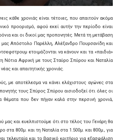
ις κάθε χρονιάς είναι τέτοιες, που απαιτούν ακόμα
ικό προορισμό, αφού εκεί αυτήν την περίοδο είναι
ρόνια και οι δικοί μας προπονητές. Μετά τη μετάβαση
ών μας Απόστολο Παρέλλη, Αλέξανδρο Πουρσανίδη και
ότσεφστρουμ ετοιμάζονται να κάνουν και τα «παιδιά»
τη Νότια Αφρική με τους Σταύρο Σπύρου και Ναταλία
νέας και απαιτητικής χρονιάς.
ούς, με αποτέλεσμα να κάνει ελάχιστους αγώνες στα
οπονητής τους Σπύρος Σπύρου αισιοδοξεί ότι όλες οι
α θέματα που δεν πήγαν καλά στην περσινή χρονιά,
ύ μας και ευελπιστούμε ότι στο τέλος του Γενάρη θα
στα 800μ. και τη Ναταλία στα 1.500μ. και 800μ., για
αι τελευταία και το βασικό κριτήριο για εξασφάλιση