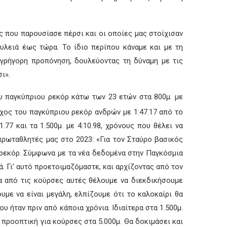
ς που παρουσίασε πέρσι και οι οποίες μας στοίχισαν
λειά έως τώρα. Το ίδιο περίπου κάναμε και με τη
 γρήγορη προπόνηση, δουλεύοντας τη δύναμη με τις
ι».
ου παγκύπριου ρεκόρ κάτω των 23 ετών στα 800μ. με
χος του παγκύπριου ρεκόρ ανδρών με 1:47.17 από το
77 και τα 1.500μ. με 4:10.98, χρόνους που θέλει να
πρωταθλητές μας στο 2023: «Για τον Σταύρο βασικός
ο ρεκόρ. Σύμφωνα με τα νέα δεδομένα στην Παγκόσμια
. Γι’ αυτό προετοιμαζόμαστε, και αρχίζοντας από τον
σα από τις κούρσες αυτές θέλουμε να διεκδικήσουμε
υμε να είναι μεγάλη, ελπίζουμε ότι το καλοκαίρι θα
 ήταν πριν από κάποια χρόνια. Ιδιαίτερα στα 1.500μ.
 προοπτική για κούρσες στα 5.000μ. Θα δοκιμάσει και