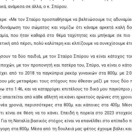
κά, ανάμεσα σε άλλα, ο κ. Σπύρου.
ερε: «Με τον Σταύρο προσπαθήσαμε να βελτιώσουμε τις αδυναμίε
νδυνάμωση του σώματος και νομίζω ότι κάναμε αρκετά καλή δου
ναμία, που ήταν καθαρά στο θέμα ταχύτητας και μπήκαμε σε πιο
ετική από πέρσι, πολύ καλύτερη και ελπίζουμε να συνεχίσουμε έτσ
ήσουν τα δύο παιδιά, με τον Σταύρο Σπύρου να είναι κάτοχος τ
οχών, με τον προπονητή και πατέρα του, Σπύρο, να είναι ο κάτο
χει από το 2018 τα παγκύπρια ρεκόρ γυναικών στα 800μ. με 2:01.
ρου μάς μεταφέρει τους στόχους που έθεσαν μαζί με τους δύο 
ρω στο 1:46, και να καταρρίψει επιτέλους το δικό μου παγκύπρι
απαιτείται από κάθε αθλητή να κάνει αρκετούς αγώνες στη χρονιά
νέα χρονιά, περισσότερες στα 800μ. και κάποιες στα 400μ. Μέ
 είναι σε θέση να το κάνει. Επειδή η πορεία στο 2023 στοχεύο
Για τη Ναταλία βασικός στόχος είναι να επανέλθει στο επίπεδο που
γρήγορη στα 800μ. Μέσα από τη δουλειά μας φέτος έχουμε βάλει και