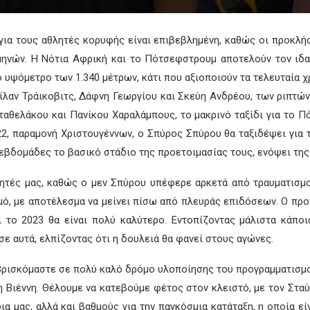
ια τους αθλητές κορυφής είναι επιβεβλημένη, καθώς οι προκλήσε
μηνών. Η Νότια Αφρική και το Πότσεφστρουμ αποτελούν τον ιδαν
το υψόμετρο των 1.340 μέτρων, κάτι που αξιοποιούν τα τελευταία χ
Μίλαν Τράικοβιτς, Δάφνη Γεωργίου και Σκεύη Ανδρέου, των ριπτ
αθελάκου και Πανίκου Χαραλάμπους, το μακρινό ταξίδι για το Π
2, παραμονή Χριστουγέννων, ο Σπύρος Σπύρου θα ταξιδέψει για 
εβδομάδες το βασικό στάδιο της προετοιμασίας τους, ενόψει της 
λητές μας, καθώς ο μεν Σπύρου υπέφερε αρκετά από τραυματισμ
θμό, με αποτέλεσμα να μείνει πίσω από πλευράς επιδόσεων. Ο πρ
ι το 2023 θα είναι πολύ καλύτερο. Εντοπίζοντας μάλιστα κάποι
ε αυτά, ελπίζοντας ότι η δουλειά θα φανεί στους αγώνες.
 Βρισκόμαστε σε πολύ καλό δρόμο υλοποίησης του προγραμματισμο
ιέννη. Θέλουμε να κατεβούμε φέτος στον κλειστό, με τον Σταύρο 
 μας, αλλά και βαθμούς για την παγκόσμια κατάταξη, η οποία είν