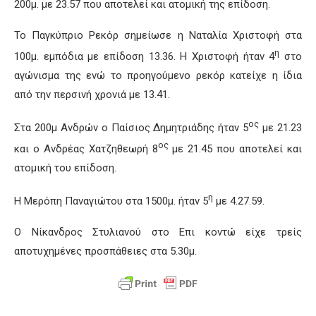
200μ. με 23.57 που αποτελεί και ατομική της επίδοση.
Το Παγκύπριο Ρεκόρ σημείωσε η Ναταλία Χριστοφή στα
η
100μ. εμπόδια με επίδοση 13.36. Η Χριστοφή ήταν 4
στο
αγώνισμα της ενώ το προηγούμενο ρεκόρ κατείχε η ίδια
από την περσινή χρονιά με 13.41.
ος
Στα 200μ Ανδρών ο Παίσιος Δημητριάδης ήταν 5
με 21.23
ος
και ο Ανδρέας Χατζηθεωρή 8
με 21.45 που αποτελεί και
ατομική του επίδοση.
η
Η Μερόπη Παναγιώτου στα 1500μ. ήταν 5
με 4.27.59.
Ο Νίκανδρος Στυλιανού στο Επι κοντώ είχε τρείς
αποτυχημένες προσπάθειες στα 5.30μ.