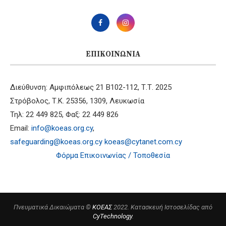
ΕΠΙΚΟΙΝΩΝΊΑ
Διεύθυνση: Αμφιπόλεως 21 B102-112, Τ.Τ. 2025
Στρόβολος, Τ.Κ. 25356, 1309, Λευκωσία
Τηλ: 22 449 825, Φαξ: 22 449 826
Email:
info@koeas.org.cy
,
safeguarding@koeas.org.cy
koeas@cytanet.com.cy
Φόρμα Επικοινωνίας / Τοποθεσία
Πνευματικά Δικαιώματα ©
ΚΟΕΑΣ
2022. Κατασκευή Ιστοσελίδας από
CyTechnology
.