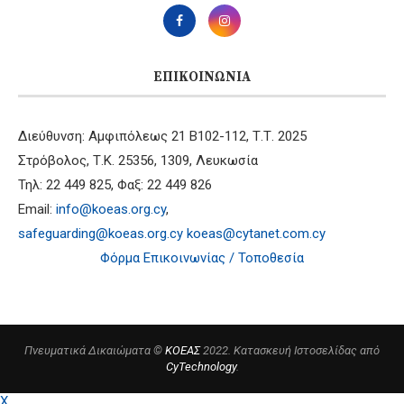
ΕΠΙΚΟΙΝΩΝΊΑ
Διεύθυνση: Αμφιπόλεως 21 B102-112, Τ.Τ. 2025
Στρόβολος, Τ.Κ. 25356, 1309, Λευκωσία
Τηλ: 22 449 825, Φαξ: 22 449 826
Email:
info@koeas.org.cy
,
safeguarding@koeas.org.cy
koeas@cytanet.com.cy
Φόρμα Επικοινωνίας / Τοποθεσία
Πνευματικά Δικαιώματα ©
ΚΟΕΑΣ
2022. Κατασκευή Ιστοσελίδας από
CyTechnology
.
X