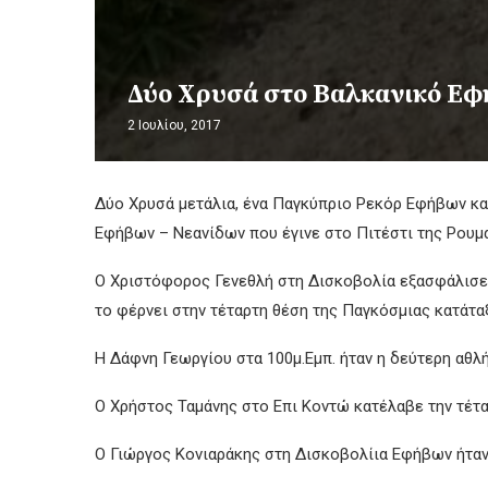
Δύο Χρυσά στο Βαλκανικό Εφ
2 Ιουλίου, 2017
Δύο Χρυσά μετάλια, ένα Παγκύπριο Ρεκόρ Εφήβων κα
Εφήβων – Νεανίδων που έγινε στο Πιτέστι της Ρουμα
Ο Χριστόφορος Γενεθλή στη Δισκοβολία εξασφάλισε 
το φέρνει στην τέταρτη θέση της Παγκόσμιας κατάταξ
Η Δάφνη Γεωργίου στα 100μ.Εμπ. ήταν η δεύτερη αθλ
Ο Χρήστος Ταμάνης στο Επι Κοντώ κατέλαβε την τέταρ
Ο Γιώργος Κονιαράκης στη Δισκοβολίια Εφήβων ήταν 