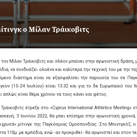
ίτινγκ ο Μίλαν Τράικοβιτς
 τον Μίλαν Τράικοβιτς και πλέον μπαίνει στην αγωνιστική δράση,
όδια, να συνδυάζει ολοένα και καλύτερα την τεχνική του με την τ
όμενο διάστημα είναι να εξασφαλίσει την παρουσία του σε Πα
κον (15-24 Ιουλίου) είναι 13.32 και για το δε Ευρωπαϊκό του 
 απλώς είναι θέμα χρόνου να τους κάνει και φέτος.
Τράικοβιτς έτρεξε στο «Cyprus International Athletics Meeting» 
σκευή, 3 Ιουνίου 2022, θα μπει επίσημα στην αγωνιστική χρονιά,
«χρυσά» μίτινγκ της Παγκόσμιας Ομοσπονδίας. Στο Μπιντγκόζ, ο
τα 110μ. με εμπόδια, ενώ -αν προκριθεί- θα αγωνιστεί και στον τελ