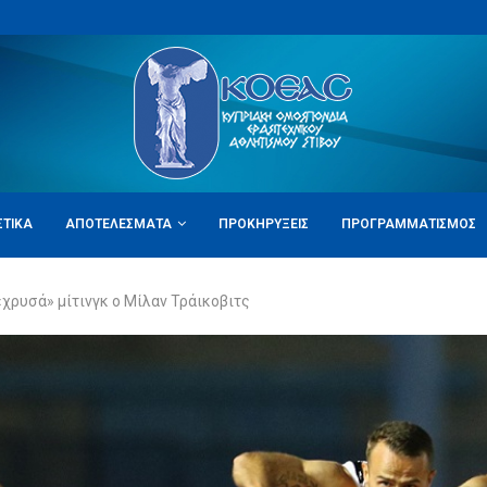
ΣΤΙΚΆ
ΑΠΟΤΕΛΈΣΜΑΤΑ
ΠΡΟΚΗΡΎΞΕΙΣ
ΠΡΟΓΡΑΜΜΑΤΙΣΜΌΣ
χρυσά» μίτινγκ ο Μίλαν Τράικοβιτς