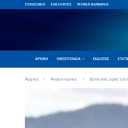
ΣΥΝΔΈΣΜΟΙ
ΕΘΕΛΟΝΤΈΣ
WORLD RANKINGS
ΑΡΧΙΚΉ
ΟΜΟΣΠΟΝΔΊΑ
ΕΚΔΌΣΕΙΣ
ΣΤΑΤΙ
Αρχική
Ανακοινώσεις
Δύσκολες ώρες για τ