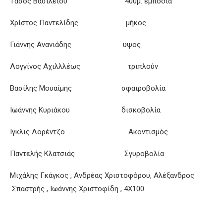
Τάσος Βασιλείου 400μ. εμπόδια
Χρίστος Παντελίδης μήκος
Γιάννης Ανανιάδης υψος
Λογγίνος Αχιλλλέως τριπλούν
Βασίλης Μουαίμης σφαιροβολία
Ιωάννης Κυριάκου δισκοβολία
Ιγκλις Λορέντζο Ακοντισμός
Παντελής Κλατσιάς Σγυροβολία
Μιχάλης Γκάγκος , Ανδρέας Χριστοφόρου, Αλέξανδρος
Σπαστρής , Ιωάννης Χριστοφίδη , 4Χ100