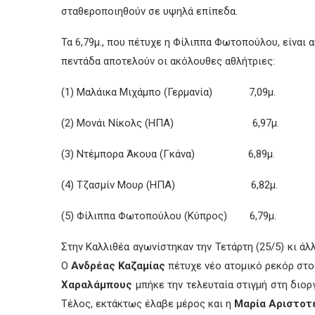
σταθεροποιηθούν σε υψηλά επίπεδα.
Τα 6,79μ., που πέτυχε η Φίλιππα Φωτοπούλου, είναι 
πεντάδα αποτελούν οι ακόλουθες αθλήτριες:
(1) Μαλάικα Μιχάμπο (Γερμανία) 7,09μ.
(2) Μονάι Νίκολς (ΗΠΑ) 6,97μ.
(3) Ντέμπορα Άκουα (Γκάνα) 6,89μ.
(4) Τζασμίν Μουρ (ΗΠΑ) 6,82μ.
(5) Φίλιππα Φωτοπούλου (Κύπρος) 6,79μ.
Στην Καλλιθέα αγωνίστηκαν την Τετάρτη (25/5) κι άλ
Ο
Ανδρέας Καζαμίας
πέτυχε νέο ατομικό ρεκόρ στο ά
Χαραλάμπους
μπήκε την τελευταία στιγμή στη διορ
Τέλος, εκτάκτως έλαβε μέρος και η
Μαρία Αριστοτ