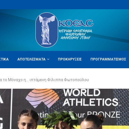
ΣΤΙΚΆ
ΑΠΟΤΕΛΈΣΜΑΤΑ
ΠΡΟΚΗΡΎΞΕΙΣ
ΠΡΟΓΡΑΜΜΑΤΙΣΜΌΣ
για το Μόναχο η… ιπτάμενη Φίλιππα Φωτοπούλου