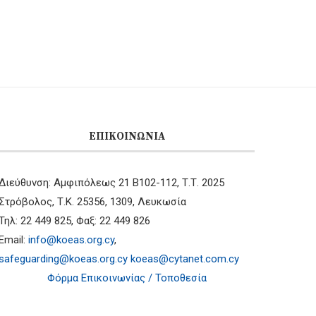
ΕΠΙΚΟΙΝΩΝΊΑ
Διεύθυνση: Αμφιπόλεως 21 B102-112, Τ.Τ. 2025
Στρόβολος, Τ.Κ. 25356, 1309, Λευκωσία
Τηλ: 22 449 825, Φαξ: 22 449 826
Email:
info@koeas.org.cy
,
safeguarding@koeas.org.cy
koeas@cytanet.com.cy
Φόρμα Επικοινωνίας / Τοποθεσία