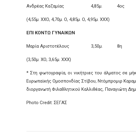
Ανδρέας Καζαμίας 4,85μ. 4ος
(4,55μ. ΧΧΟ, 4,70μ. Ο, 4,85μ. Ο, 4,95μ. ΧΧΧ)
ΕΠΙ ΚΟΝΤΩ ΓΥΝΑΙΚΩΝ
Μαρία Αριστοτέλους 3,50μ. 8η
(3,50μ. ΧΟ, 3,65μ. ΧΧΧ)
* Στη φωτογραφία, οι νικήτριες του άλματος σε μ
Ευρωπαϊκής Ομοσπονδίας Στίβου, Ντόμπρομιρ Καραμα
διοργανωτή Φιλαθλητικού Καλλιθέας, Παναγιώτη Δημ
Photo Credit: ΣΕΓΑΣ