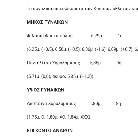
Τα συνολικά αποτελέσματα των Κύπριων αθλητών και 
ΜΗΚΟΣ ΓΥΝΑΙΚΩΝ
Φίλιππα Φωτοπούλου 6,79μ. 1η
(6,25μ. (+0,5), 6,50μ. (+0,5), 6,36μ. (-1,6), 6,09μ. (+0,7), 6
Παντελίτσα Χαραλάμπους 5,85μ. 9η
(5,71μ. (0,0), άκυρο, 5,85μ. (+1,2))
ΥΨΟΣ ΓΥΝΑΙΚΩΝ
Δέσποινα Χαραλάμπους 1,80μ. 8η
(1,75μ. Ο, 1,80μ. ΧΟ, 1,84μ. ΧΧΧ)
ΕΠΙ ΚΟΝΤΩ ΑΝΔΡΩΝ