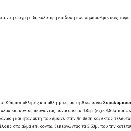
αυτήν τη στιγμή η 5η καλύτερη επίδοση που σημειώθηκε έως τώρα 
λοι Κύπριοι αθλητές και αθλήτριες, με τη
Δέσποινα Χαραλάμπου
λμα επί κοντώ, περνώντας πάνω από τα 4,85μ. (είχε 4,80μ. και φετ
γάνωση και ήταν αυτή που έμεινε στην 9η θέση και εκτός τελευτα
έλους
στο άλμα επί κοντώ, ξεπερνώντας τα 3,50μ., που την κατέτα