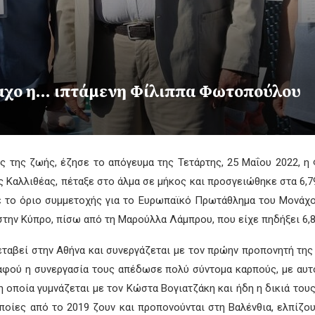
ναχο η… ιπτάμενη Φίλιππα Φωτοπούλου
ής της ζωής, έζησε το απόγευμα της Τετάρτης, 25 Μαΐου 2022, 
Καλλιθέας, πέταξε στο άλμα σε μήκος και προσγειώθηκε στα 6,79μ
ε το όριο συμμετοχής για το Ευρωπαϊκό Πρωτάθλημα του Μονάχου 
ην Κύπρο, πίσω από τη Μαρούλλα Λάμπρου, που είχε πηδήξει 6,80
ταβεί στην Αθήνα και συνεργάζεται με τον πρώην προπονητή της
 αφού η συνεργασία τους απέδωσε πολύ σύντομα καρπούς, με αυτό
 η οποία γυμνάζεται με τον Κώστα Βογιατζάκη και ήδη η δικιά του
ποίες από το 2019 ζουν και προπονούνται στη Βαλένθια, ελπίζο