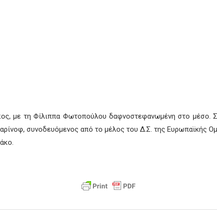
ήκος, με τη Φίλιππα Φωτοπούλου δαφνοστεφανωμένη στο μέσο. Σ
ρίνοφ, συνοδευόμενος από το μέλος του Δ.Σ. της Ευρωπαϊκής Ο
άκο.