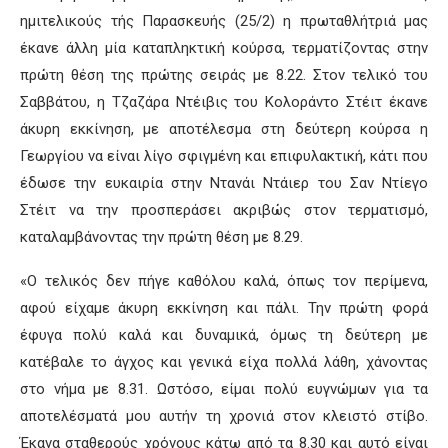
ημιτελικούς τής Παρασκευής (25/2) η πρωταθλήτριά μας
έκανε άλλη μία καταπληκτική κούρσα, τερματίζοντας στην
πρώτη θέση της πρώτης σειράς με 8.22. Στον τελικό του
Σαββάτου, η Τζαζάρα Ντέιβις του Κολοράντο Στέιτ έκανε
άκυρη εκκίνηση, με αποτέλεσμα στη δεύτερη κούρσα η
Γεωργίου να είναι λίγο σφιγμένη και επιφυλακτική, κάτι που
έδωσε την ευκαιρία στην Ντανάι Ντάιερ του Σαν Ντίεγο
Στέιτ να την προσπεράσει ακριβώς στον τερματισμό,
καταλαμβάνοντας την πρώτη θέση με 8.29.
«Ο τελικός δεν πήγε καθόλου καλά, όπως τον περίμενα,
αφού είχαμε άκυρη εκκίνηση και πάλι. Την πρώτη φορά
έφυγα πολύ καλά και δυναμικά, όμως τη δεύτερη με
κατέβαλε το άγχος και γενικά είχα πολλά λάθη, χάνοντας
στο νήμα με 8.31. Ωστόσο, είμαι πολύ ευγνώμων για τα
αποτελέσματά μου αυτήν τη χρονιά στον κλειστό στίβο.
Έκανα σταθερούς χρόνους κάτω από τα 8.30 και αυτό είναι