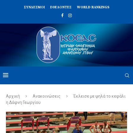
ΣΥΝΔΈΣΜΟΙ
ΕΘΕΛΟΝΤΈΣ
WORLD RANKINGS
Αρχική
Ανακοινώσεις
Έκλεισε με ψηλά το κεφάλι
η Δάφνη Γεωργίου