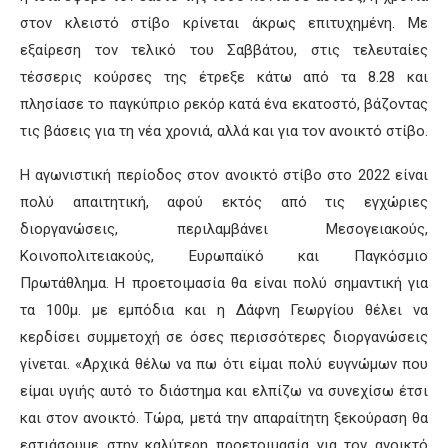
στον κλειστό στίβο κρίνεται άκρως επιτυχημένη. Με
εξαίρεση τον τελικό του Σαββάτου, στις τελευταίες
τέσσερις κούρσες της έτρεξε κάτω από τα 8.28 και
πλησίασε το παγκύπριο ρεκόρ κατά ένα εκατοστό, βάζοντας
τις βάσεις για τη νέα χρονιά, αλλά και για τον ανοικτό στίβο.
Η αγωνιστική περίοδος στον ανοικτό στίβο στο 2022 είναι
πολύ απαιτητική, αφού εκτός από τις εγχώριες
διοργανώσεις, περιλαμβάνει Μεσογειακούς,
Κοινοπολιτειακούς, Ευρωπαϊκό και Παγκόσμιο
Πρωτάθλημα. Η προετοιμασία θα είναι πολύ σημαντική για
τα 100μ. με εμπόδια και η Δάφνη Γεωργίου θέλει να
κερδίσει συμμετοχή σε όσες περισσότερες διοργανώσεις
γίνεται. «Αρχικά θέλω να πω ότι είμαι πολύ ευγνώμων που
είμαι υγιής αυτό το διάστημα και ελπίζω να συνεχίσω έτσι
και στον ανοικτό. Τώρα, μετά την απαραίτητη ξεκούραση θα
εστιάσουμε στην καλύτερη προετοιμασία για τον ανοικτό