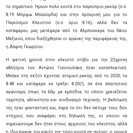
το σημαντικό. Ήμουν πολύ κοντά στο παγκύπριο ρεκόρ (σ.σ.
8.19 Μόρφω Μπαούρδα) και στην πρόκρισή μου για το
Παγκόσμιο Κλειστού (σ.σ. όριο 8.16), αλλά δεν τα
κατάφερα», μας μετέφερε από το Αλμπουκέρκ του Νέου
Μεξικού, όπου διεξήχθησαν οι αγώνες της περιφέρειάς της,
η Δάφνη Γεωργίου.
Η φετινή χρονιά στον κλειστό στίβο για την 22χρονη
αθλήτρια του Αντώνη Γιαννουλάκη ήταν καταπληκτική.
Μπήκε στη σεζόν έχοντας ατομικό ρεκόρ, από το 2020, τα
8.48 και κατάφερε να τρέξει 8.20(!), σε ένα απαιτητικό
αγώνισμα, όπως τα 60μ. με εμπόδια, το οποίο χρειάζεται
ταχύτητα, αλτικότητα και συνδυασμό τεχνικής. Η βελτίωσή
της ήταν φανταστική και, παρά το ότι δεν πέτυχε τους δύο
στόχους που αναφέρει στη δήλωσή της, οι οποίοι να
σημειώσουμε δεν ήταν στους αρχικούς του κλειστού, αλλά
η ίδια έφερε τον εαυτό της τόσο κοντά σε αυτούς, η χρονιά