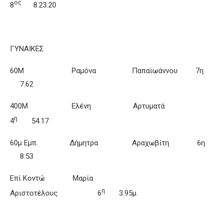
ος
8
8.23.20
ΓΥΝΑΙΚΕΣ
60Μ Ραμόνα Παπαϊωάννου 7η
7.62
400Μ Ελένη Αρτυματά
η
4
54.17
60μ Εμπ. Δήμητρα Αραχωβίτη 6η
8.53
Επί Κοντώ Μαρία
η
Αριστοτέλους 6
3.95μ.