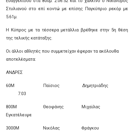
Ευαγγελίδου στα 800μ. 2.06.52 και το χάλκινο ο Νίκανδρος
Στυλιανού στο επί κοντώ με επίσης Παγκύπριο ρεκόρ με
5.61μ.
Η Κύπρος με τα τέσσερα μετάλλια βρέθηκε στην 5η θέση
της τελικής κατάταξης.
Οι άλλοι αθλητές που συμμετείχαν έφεραν τα ακόλουθα
αποτελέσματα:
ΑΝΔΡΕΣ
60Μ Παϊσιος Δημητριάδης
7.03
800Μ Θεοφάνης Μιχαϊλας
Εγκατέλειψε
3000Μ Νικόλας Φράγκου