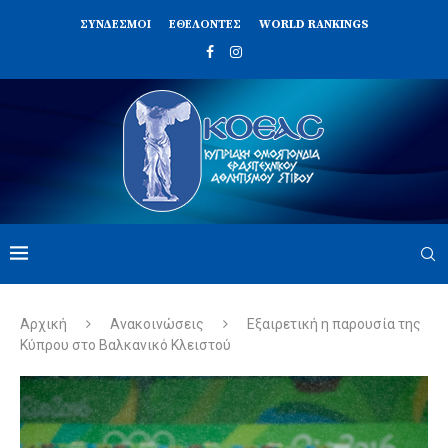
ΣΥΝΔΈΣΜΟΙ
ΕΘΕΛΟΝΤΈΣ
WORLD RANKINGS
Αρχική
Ανακοινώσεις
Εξαιρετική η παρουσία της
Κύπρου στο Βαλκανικό Κλειστού