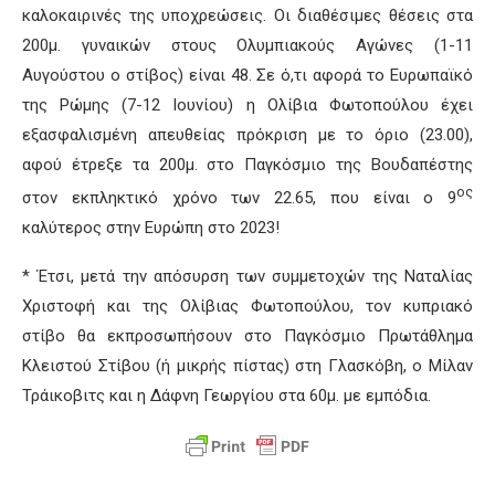
καλοκαιρινές της υποχρεώσεις. Οι διαθέσιμες θέσεις στα
200μ. γυναικών στους Ολυμπιακούς Αγώνες (1-11
Αυγούστου ο στίβος) είναι 48. Σε ό,τι αφορά το Ευρωπαϊκό
της Ρώμης (7-12 Ιουνίου) η Ολίβια Φωτοπούλου έχει
εξασφαλισμένη απευθείας πρόκριση με το όριο (23.00),
αφού έτρεξε τα 200μ. στο Παγκόσμιο της Βουδαπέστης
ος
στον εκπληκτικό χρόνο των 22.65, που είναι ο 9
καλύτερος στην Ευρώπη στο 2023!
* Έτσι, μετά την απόσυρση των συμμετοχών της Ναταλίας
Χριστοφή και της Ολίβιας Φωτοπούλου, τον κυπριακό
στίβο θα εκπροσωπήσουν στο Παγκόσμιο Πρωτάθλημα
Κλειστού Στίβου (ή μικρής πίστας) στη Γλασκόβη, ο Μίλαν
Τράικοβιτς και η Δάφνη Γεωργίου στα 60μ. με εμπόδια.