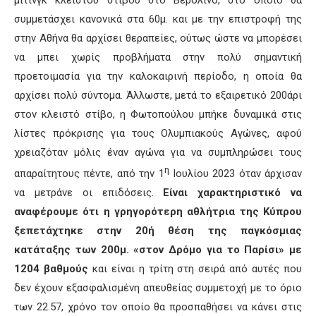
μίτινγκ κλειστού στίβου στο Βερολίνο, στο οποίο θα
συμμετάσχει κανονικά στα 60μ. και με την επιστροφή της
στην Αθήνα θα αρχίσει θεραπείες, ούτως ώστε να μπορέσει
να μπει χωρίς προβλήματα στην πολύ σημαντική
προετοιμασία για την καλοκαιρινή περίοδο, η οποία θα
αρχίσει πολύ σύντομα. Άλλωστε, μετά το εξαιρετικό 200άρι
στον κλειστό στίβο, η Φωτοπούλου μπήκε δυναμικά στις
λίστες πρόκρισης για τους Ολυμπιακούς Αγώνες, αφού
χρειαζόταν μόλις έναν αγώνα για να συμπληρώσει τους
η
απαραίτητους πέντε, από την 1
Ιουλίου 2023 όταν άρχισαν
να μετράνε οι επιδόσεις.
Είναι χαρακτηριστικό να
αναφέρουμε ότι η γρηγορότερη αθλήτρια της Κύπρου
ξεπετάχτηκε στην 20ή θέση της παγκόσμιας
κατάταξης των 200μ. «στον Δρόμο για το Παρίσι» με
1204 βαθμούς
και είναι η τρίτη στη σειρά από αυτές που
δεν έχουν εξασφαλισμένη απευθείας συμμετοχή με το όριο
των 22.57, χρόνο τον οποίο θα προσπαθήσει να κάνει στις