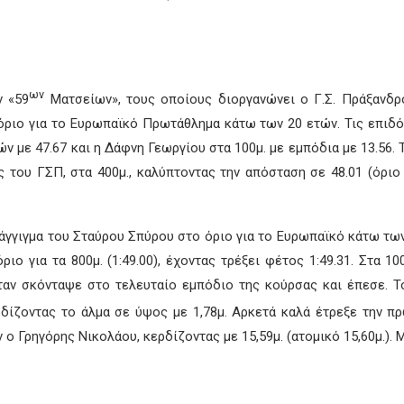
ων
ν «59
Ματσείων», τους οποίους διοργανώνει ο Γ.Σ. Πράξανδρ
όριο για το Ευρωπαϊκό Πρωτάθλημα κάτω των 20 ετών. Τις επιδ
ών με 47.67 και η Δάφνη Γεωργίου στα 100μ. με εμπόδια με 13.56
του ΓΣΠ, στα 400μ., καλύπτοντας την απόσταση σε 48.01 (όριο 4
γγιγμα του Σταύρου Σπύρου στο όριο για το Ευρωπαϊκό κάτω των 23
ριο για τα 800μ. (1:49.00), έχοντας τρέξει φέτος 1:49.31. Στα 1
όταν σκόνταψε στο τελευταίο εμπόδιο της κούρσας και έπεσε. 
δίζοντας το άλμα σε ύψος με 1,78μ. Αρκετά καλά έτρεξε την π
 ο Γρηγόρης Νικολάου, κερδίζοντας με 15,59μ. (ατομικό 15,60μ.). 