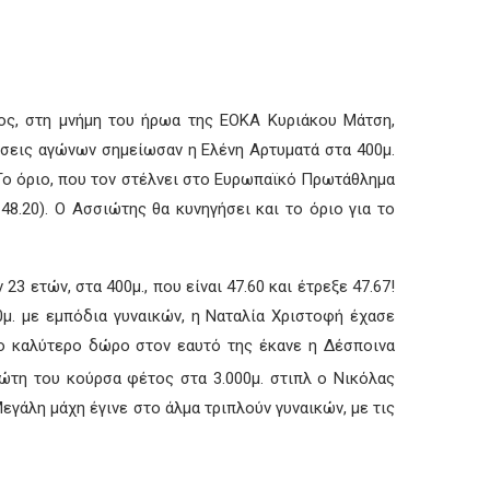
ος, στη μνήμη του ήρωα της ΕΟΚΑ Κυριάκου Μάτση,
όσεις αγώνων σημείωσαν η Ελένη Αρτυματά στα 400μ.
. Το όριο, που τον στέλνει στο Ευρωπαϊκό Πρωτάθλημα
8.20). Ο Ασσιώτης θα κυνηγήσει και το όριο για το
 ετών, στα 400μ., που είναι 47.60 και έτρεξε 47.67!
00μ. με εμπόδια γυναικών, η Ναταλία Χριστοφή έχασε
Το καλύτερο δώρο στον εαυτό της έκανε η Δέσποινα
ρώτη του κούρσα φέτος στα 3.000μ. στιπλ ο Νικόλας
Μεγάλη μάχη έγινε στο άλμα τριπλούν γυναικών, με τις