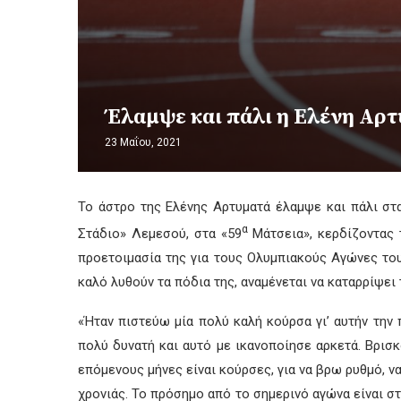
Έλαμψε και πάλι η Ελένη Αρ
23 Μαΐου, 2021
Το άστρο της Ελένης Αρτυματά έλαμψε και πάλι στ
α
Στάδιο» Λεμεσού, στα «59
Μάτσεια», κερδίζοντας τ
προετοιμασία της για τους Ολυμπιακούς Αγώνες του
καλό λυθούν τα πόδια της, αναμένεται να καταρρίψει 
«Ήταν πιστεύω μία πολύ καλή κούρσα γι’ αυτήν την 
πολύ δυνατή και αυτό με ικανοποίησε αρκετά. Βρισ
επόμενους μήνες είναι κούρσες, για να βρω ρυθμό, ν
χρονιάς. Το πρόσημο από το σημερινό αγώνα είναι σ