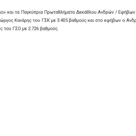
ειο» και τα Παγκύπρια Πρωταθλήματα Δεκάθλου Ανδρών / Εφήβων 
ιώργος Κανάρης του ΓΣΚ με 3.405 βαθμούς και στο εφήβων ο Ανδρ
ς του ΓΣΟ με 2.726 βαθμούς.