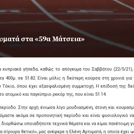
τυματά στα «59α Μάτσεια»
α κυπριακά γήπεδα, καθώς το απόγευμα του Σαββάτου (22/5/21)
α 400μ. σε 51.82. Είναι μόλις η δεύτερη κούρσα στη χρονιά γι
 Τόκιο, όπου έχει εξασφαλισμένη συμμετοχή. Η επίδοσή της δεί
το ατομικό και παγκύπριο ρεκόρ της, που είναι 51.14.
περίοδο. Στην αρχή ένιωσα λίγο μουδιασμένη, άτονη και κουρασ
κόμαστε ακόμα σε προπονητική περίοδο και είναι φυσιολογικό να
α διορθώσω οποιαδήποτε τεχνικά θέματα και να είμαι πανέτοιμη γ
τα σίγουρα θετικό», μας ανέφερε η Ελένη Αρτυματά, η οποία έχει 