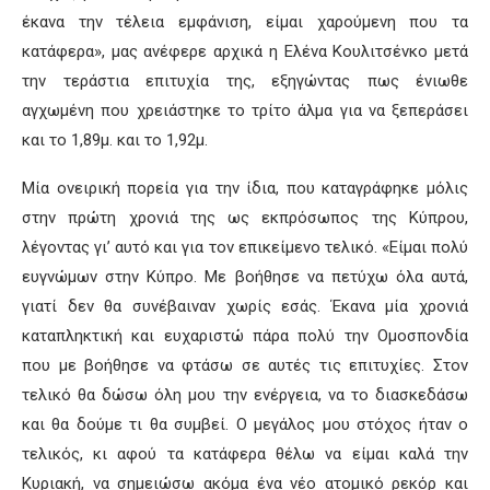
έκανα την τέλεια εμφάνιση, είμαι χαρούμενη που τα
κατάφερα», μας ανέφερε αρχικά η Ελένα Κουλιτσένκο μετά
την τεράστια επιτυχία της, εξηγώντας πως ένιωθε
αγχωμένη που χρειάστηκε το τρίτο άλμα για να ξεπεράσει
και το 1,89μ. και το 1,92μ.
Μία ονειρική πορεία για την ίδια, που καταγράφηκε μόλις
στην πρώτη χρονιά της ως εκπρόσωπος της Κύπρου,
λέγοντας γι’ αυτό και για τον επικείμενο τελικό. «Είμαι πολύ
ευγνώμων στην Κύπρο. Με βοήθησε να πετύχω όλα αυτά,
γιατί δεν θα συνέβαιναν χωρίς εσάς. Έκανα μία χρονιά
καταπληκτική και ευχαριστώ πάρα πολύ την Ομοσπονδία
που με βοήθησε να φτάσω σε αυτές τις επιτυχίες. Στον
τελικό θα δώσω όλη μου την ενέργεια, να το διασκεδάσω
και θα δούμε τι θα συμβεί. Ο μεγάλος μου στόχος ήταν ο
τελικός, κι αφού τα κατάφερα θέλω να είμαι καλά την
Κυριακή, να σημειώσω ακόμα ένα νέο ατομικό ρεκόρ και