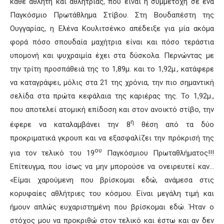
κάθε αθλητή και αθλήτριας, που είναι η συμμετοχή σε ένα
Παγκόσμιο Πρωτάθλημα Στίβου. Στη Βουδαπέστη της
Ουγγαρίας, η Ελένα Κουλιτσένκο απέδειξε για μία ακόμα
φορά πόσο σπουδαία μαχήτρια είναι και πόσο τεράστια
υπομονή και ψυχραιμία έχει στα δύσκολα. Περνώντας με
την τρίτη προσπάθειά της το 1,89μ. και το 1,92μ., κατάφερε
να καταγράψει, μόλις στα 21 της χρόνια, την πιο σημαντική
σελίδα στα πρώτα κεφάλαια της καριέρας της. Το 1,92μ.,
που αποτελεί ατομική επίδοση και στον ανοικτό στίβο, την
η
έφερε να καταλαμβάνει την 8
θέση από τα δύο
προκριματικά γκρουπ και να εξασφαλίζει την πρόκρισή της
ου
για τον τελικό του 19
Παγκόσμιου Πρωταθλήματος!!!
Επίτευγμα, που ίσως να μην μπορούσε να ονειρευτεί καν…
«Είμαι χαρούμενη που βρίσκομαι εδώ, ανάμεσα στις
κορυφαίες αθλήτριες του κόσμου. Είναι μεγάλη τιμή και
ήμουν απλώς ευχαριστημένη που βρίσκομαι εδώ. Ήταν ο
στόχος μου να προκριθώ στον τελικό και έστω και αν δεν