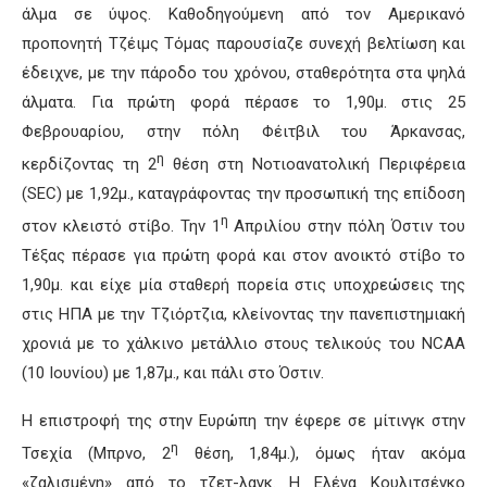
άλμα σε ύψος. Καθοδηγούμενη από τον Αμερικανό
προπονητή Τζέιμς Τόμας παρουσίαζε συνεχή βελτίωση και
έδειχνε, με την πάροδο του χρόνου, σταθερότητα στα ψηλά
άλματα. Για πρώτη φορά πέρασε το 1,90μ. στις 25
Φεβρουαρίου, στην πόλη Φέιτβιλ του Άρκανσας,
η
κερδίζοντας τη 2
θέση στη Νοτιοανατολική Περιφέρεια
(SEC) με 1,92μ., καταγράφοντας την προσωπική της επίδοση
η
στον κλειστό στίβο. Την 1
Απριλίου στην πόλη Όστιν του
Τέξας πέρασε για πρώτη φορά και στον ανοικτό στίβο το
1,90μ. και είχε μία σταθερή πορεία στις υποχρεώσεις της
στις ΗΠΑ με την Τζιόρτζια, κλείνοντας την πανεπιστημιακή
χρονιά με το χάλκινο μετάλλιο στους τελικούς του NCAA
(10 Ιουνίου) με 1,87μ., και πάλι στο Όστιν.
Η επιστροφή της στην Ευρώπη την έφερε σε μίτινγκ στην
η
Τσεχία (Μπρνο, 2
θέση, 1,84μ.), όμως ήταν ακόμα
«ζαλισμένη» από το τζετ-λαγκ. Η Ελένα Κουλιτσένκο