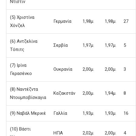
Ντίστιν
(5) Χριστίνα
Γερμανία
1,98μ.
1,98μ.
27
Χόνζελ
(6) Αντζελίνα
Σερβία
1,97μ.
1,97μ.
5
Τόπιτς
(7) Ιρίνα
Ουκρανία
2,00μ.
2,00μ.
3
Γερασένκο
(8) Ναντέζντα
Καζακστάν
2,00μ.
1,94μ.
8
Ντουμποβίσκαγια
(9) Ναβάλ Μερικέ
Γαλλία
1,93μ.
1,93μ.
16
(10) Βάστι
ΗΠΑ
2,02μ.
2,00μ.
4