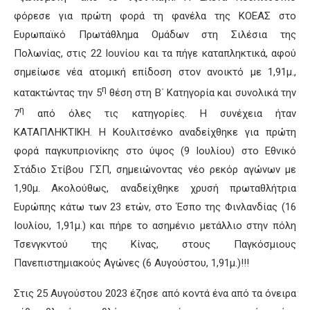
φόρεσε για πρώτη φορά τη φανέλα της ΚΟΕΑΣ στο
Ευρωπαϊκό Πρωτάθλημα Ομάδων στη Σιλέσια της
Πολωνίας, στις 22 Ιουνίου και τα πήγε καταπληκτικά, αφού
σημείωσε νέα ατομική επίδοση στον ανοικτό με 1,91μ.,
η
κατακτώντας την 5
θέση στη Β΄ Κατηγορία και συνολικά την
η
7
από όλες τις κατηγορίες. Η συνέχεια ήταν
ΚΑΤΑΠΛΗΚΤΙΚΗ. Η Κουλιτσένκο αναδείχθηκε για πρώτη
φορά παγκυπριονίκης στο ύψος (9 Ιουλίου) στο Εθνικό
Στάδιο Στίβου ΓΣΠ, σημειώνοντας νέο ρεκόρ αγώνων με
1,90μ. Ακολούθως, αναδείχθηκε χρυσή πρωταθλήτρια
Ευρώπης κάτω των 23 ετών, στο Έσπο της Φινλανδίας (16
Ιουλίου, 1,91μ.) και πήρε το ασημένιο μετάλλιο στην πόλη
Τσενγκντού της Κίνας, στους Παγκόσμιους
Πανεπιστημιακούς Αγώνες (6 Αυγούστου, 1,91μ.)!!!
Στις 25 Αυγούστου 2023 έζησε από κοντά ένα από τα όνειρα