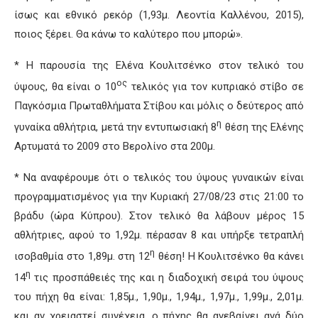
ίσως και εθνικό ρεκόρ (1,93μ. Λεοντία Καλλένου, 2015),
ποιος ξέρει. Θα κάνω το καλύτερο που μπορώ».
* Η παρουσία της Ελένα Κουλιτσένκο στον τελικό του
ος
ύψους, θα είναι ο 10
τελικός για τον κυπριακό στίβο σε
Παγκόσμια Πρωταθλήματα Στίβου και μόλις ο δεύτερος από
η
γυναίκα αθλήτρια, μετά την εντυπωσιακή 8
θέση της Ελένης
Αρτυματά το 2009 στο Βερολίνο στα 200μ.
* Να αναφέρουμε ότι ο τελικός του ύψους γυναικών είναι
προγραμματισμένος για την Κυριακή 27/08/23 στις 21:00 το
βράδυ (ώρα Κύπρου). Στον τελικό θα λάβουν μέρος 15
αθλήτριες, αφού το 1,92μ. πέρασαν 8 και υπήρξε τετραπλή
η
ισοβαθμία στο 1,89μ. στη 12
θέση! Η Κουλιτσένκο θα κάνει
η
14
τις προσπάθειές της και η διαδοχική σειρά του ύψους
του πήχη θα είναι: 1,85μ., 1,90μ., 1,94μ., 1,97μ., 1,99μ., 2,01μ.
και αν χρειαστεί συνέχεια, ο πήχης θα ανεβαίνει ανά δύο