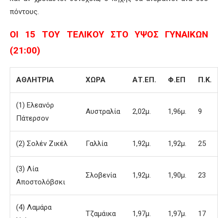
πόντους.
ΟΙ 15 ΤΟΥ ΤΕΛΙΚΟΥ ΣΤΟ ΥΨΟΣ ΓΥΝΑΙΚΩΝ
(21:00)
ΑΘΛΗΤΡΙΑ
ΧΩΡΑ
ΑΤ.ΕΠ.
Φ.ΕΠ
Π.Κ.
(1) Ελεανόρ
Αυστραλία
2,02μ.
1,96μ.
9
Πάτερσον
(2) Σολέν Ζικέλ
Γαλλία
1,92μ.
1,92μ.
25
(3) Λία
Σλοβενία
1,92μ.
1,90μ.
23
Αποστολόβσκι
(4) Λαμάρα
Τζαμάικα
1,97μ.
1,97μ.
17