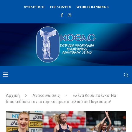
ΣΥΝΔΈΣΜΟΙ
ΕΘΕΛΟΝΤΈΣ
WORLD RANKINGS
Αρχική
Ανακοινώσεις
Ελένα Κουλιτσένκο: Να
διασκεδάσει τον ιστορικό πρώτο τελικό σε Παγκόσμιο!