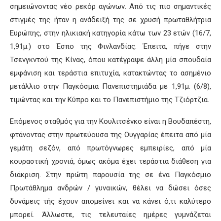
σημειώνοντας νέο ρεκόρ αγώνων. Από τις πιο σημαντικές
στιγμές της ήταν η ανάδειξή της σε χρυσή πρωταθλήτρια
Ευρώπης, στην ηλικιακή κατηγορία κάτω των 23 ετών (16/7,
1,91μ.) στο Έσπο της Φινλανδίας. Έπειτα, πήγε στην
Τσενγκντού της Κίνας, όπου κατέγραψε άλλη μία σπουδαία
εμφάνιση και τεράστια επιτυχία, κατακτώντας το ασημένιο
μετάλλιο στην Παγκόσμια Πανεπιστημιάδα με 1,91μ. (6/8),
τιμώντας και την Κύπρο και το Πανεπιστήμιο της Τζιόρτζια.
Επόμενος σταθμός για την Κουλιτσένκο είναι η Βουδαπέστη,
φτάνοντας στην πρωτεύουσα της Ουγγαρίας έπειτα από μία
γεμάτη σεζόν, από πρωτόγνωρες εμπειρίες, από μία
κουραστική χρονιά, όμως ακόμα έχει τεράστια διάθεση για
διάκριση. Στην πρώτη παρουσία της σε ένα Παγκόσμιο
Πρωτάθλημα ανδρών / γυναικών, θέλει να δώσει όσες
δυνάμεις τής έχουν απομείνει και να κάνει ό,τι καλύτερο
μπορεί. Άλλωστε, τις τελευταίες ημέρες γυμνάζεται