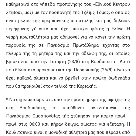
καθημερινά στο γήπεδο προπόνησης του «Εθνικού Κέντρου
Στίβου», μαζί με τον προπονητή της Τζέιμς Τόμας, ο οποίος
είναι μέλος της αμερικανικής αποστολής και μας δήλωσε
περήφανος γι’ αυτά που έχει πετύχει φέτος η Ελένα. Η
νεαρή πρωταθλήτριά μας αδημονεί για να κάνει την πρώτη
παρουσία της σε Παγκόσμιο Πρωτάθλημα, έχοντας στο
πλευρό της τη μητέρα της και την αδελφή της, οι οποίες
βρίσκονται από την Τετάρτη (23/8) στη Βουδαπέστη. Αυτό
που θέλει στα προκριματικά της Παρασκευής (25/8) είναι να
έχει καθαρά άλματα και να βρεθεί στην πρώτη δωδεκάδα
που θα προκριθεί στον τελικό της Κυριακής.
* Να σημειώσουμε ότι, από την πρώτη ημέρα της άφιξής της
στη Βουδαπέστη, οι υπεύθυνοι αντιντόπινγκ της
Παγκόσμιας Ομοσπονδίας τής χτύπησαν την πόρτα πρωί –
πρωί στις 06:00 και πήραν δείγμα αίματος για εξέταση. Η
Κουλιτσένκο είναι η μοναδική αθλήτριά μας που πέρασε από