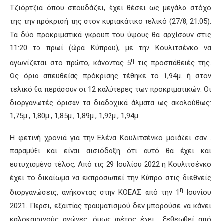
Τζιόρτζια όπου σπουδάζει, έχει θέσει ως μεγάλο στόχο
της την πρόκρισή της στον κυριακάτικο τελικό (27/8, 21:05).
Τα δύο προκριματικά γκρουπ του ύψους θα αρχίσουν στις
11:20 το πρωί (ώρα Κύπρου), με την Κουλιτσένκο να
η
αγωνίζεται στο πρώτο, κάνοντας 5
τις προσπάθειές της.
Ως όριο απευθείας πρόκρισης τέθηκε το 1,94μ. ή στον
τελικό θα περάσουν οι 12 καλύτερες των προκριματικών. Οι
διοργανωτές όρισαν τα διαδοχικά άλματα ως ακολούθως:
1,75μ., 1,80μ., 1,85μ., 1,89μ., 1,92μ., 1,94μ.
Η φετινή χρονιά για την Ελένα Κουλιτσένκο μοιάζει σαν…
παραμύθι και είναι αισιόδοξη ότι αυτό θα έχει και
ευτυχισμένο τέλος. Από τις 29 Ιουλίου 2022 η Κουλιτσένκο
έχει το δικαίωμα να εκπροσωπεί την Κύπρο στις διεθνείς
η
διοργανώσεις, ανήκοντας στην ΚΟΕΑΣ από την 1
Ιουνίου
2021. Πέρσι, εξαιτίας τραυματισμού δεν μπορούσε να κάνει
καλοκαιρινούς αγώνες, όμως φέτος έχει… ξεθεωθεί από