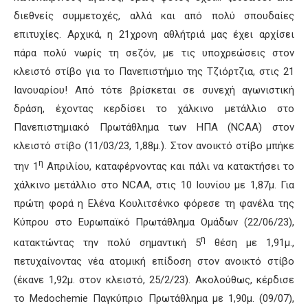
διεθνείς συμμετοχές, αλλά και από πολύ σπουδαίες
επιτυχίες. Αρχικά, η 21χρονη αθλήτριά μας έχει αρχίσει
πάρα πολύ νωρίς τη σεζόν, με τις υποχρεώσεις στον
κλειστό στίβο για το Πανεπιστήμιο της Τζιόρτζια, στις 21
Ιανουαρίου! Από τότε βρίσκεται σε συνεχή αγωνιστική
δράση, έχοντας κερδίσει το χάλκινο μετάλλιο στο
Πανεπιστημιακό Πρωτάθλημα των ΗΠΑ (NCAA) στον
κλειστό στίβο (11/03/23, 1,88μ.). Στον ανοικτό στίβο μπήκε
η
την 1
Απριλίου, καταφέρνοντας και πάλι να κατακτήσει το
χάλκινο μετάλλιο στο NCAA, στις 10 Ιουνίου με 1,87μ. Για
πρώτη φορά η Ελένα Κουλιτσένκο φόρεσε τη φανέλα της
Κύπρου στο Ευρωπαϊκό Πρωτάθλημα Ομάδων (22/06/23),
η
κατακτώντας την πολύ σημαντική 5
θέση με 1,91μ.,
πετυχαίνοντας νέα ατομική επίδοση στον ανοικτό στίβο
(έκανε 1,92μ. στον κλειστό, 25/2/23). Ακολούθως, κέρδισε
το Medochemie Παγκύπριο Πρωτάθλημα με 1,90μ. (09/07),