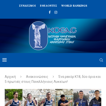
ΣΥΝΔΈΣΜΟΙ
ΕΘΕΛΟΝΤΈΣ
WORLD RANKINGS
Αρχική
Ανακοινώσεις
Ένα ρεκόρ Κ18, δύο όρια και
5 πρωτιές στους Πανελλήνιους Λυκείων!