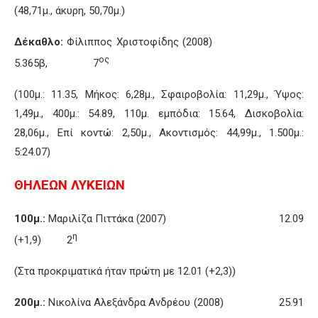
(48,71μ., άκυρη, 50,70μ.)
Δέκαθλο:
Φίλιππος Χριστοφίδης (2008)
ος
5.365β, 7
(100μ.: 11.35, Μήκος: 6,28μ., Σφαιροβολία: 11,29μ., Ύψος:
1,49μ., 400μ.: 54.89, 110μ. εμπόδια: 15.64, Δισκοβολία:
28,06μ., Επί κοντώ: 2,50μ., Ακοντισμός: 44,99μ., 1.500μ.:
5:24.07)
ΘΗΛΕΩΝ ΛΥΚΕΙΩΝ
100μ.:
Μαριλίζα Πιττάκα (2007) 12.09
η
(+1,9) 2
(Στα προκριματικά ήταν πρώτη με 12.01 (+2,3))
200μ.:
Νικολίνα Αλεξάνδρα Ανδρέου (2008) 25.91