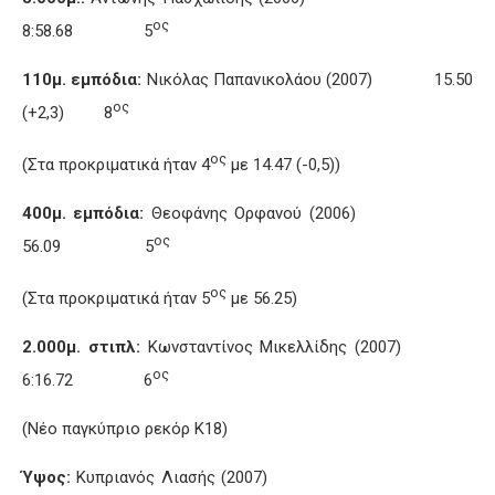
ος
8:58.68 5
110μ. εμπόδια:
Νικόλας Παπανικολάου (2007) 15.50
ος
(+2,3) 8
ος
(Στα προκριματικά ήταν 4
με 14.47 (-0,5))
400μ. εμπόδια:
Θεοφάνης Ορφανού (2006)
ος
56.09 5
ος
(Στα προκριματικά ήταν 5
με 56.25)
2.000μ. στιπλ:
Κωνσταντίνος Μικελλίδης (2007)
ος
6:16.72 6
(Νέο παγκύπριο ρεκόρ Κ18)
Ύψος:
Κυπριανός Λιασής (2007)