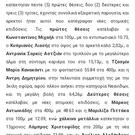
κατέκτησαν πέντε (5) πρώτες θέσεις, δύο (2) δεύτερες και
τρεις (3) τρίτες, έχοντας συνολικά εξαιρετική παρουσία, και
αρκετοί ήταν αυτοί που κατέγραψαν νέες ατομικές
επιδόσεις. Τις
πρώτες θέσεις
κατέλαβαν ο
Κωνσταντίνος Μιχαήλ
στα 100μ., με το εντυπωσιακό 10.73,
ο
Κυπριανός Λιασής
στο ύψος με το αρκετά καλό 2,02μ., ο
Αντρανίκ Σαρκίς Αστζιάν
στο τριπλούν με το μεγαλύτερο
άλμα στη σύντομη καριέρα του στα 15,13μ., η
Τζασμίν
Μαρία Κανακάντι
με το φανταστικό 55.84 στα 400μ. και η
Άντρη Δημητρίου
, στην τελευταία συμμετοχή της με την
3κιλη σφύρα, αφού πλέον ανήκει στην κατηγορία Νεανίδων,
και τη μεγάλη βολή στα 64,26μ.
Δεύτερες θέσεις
κατέλαβαν, με νέες ατομικές επιδόσεις, ο
Μάρκος
Αντωνιάδης
στα 400μ. με 48.63 και η
Μαριλίζα Πιττάκα
στα 100μ. με 12.09, ενώ
χάλκινα μετάλλια
κατέκτησαν ο
15χρονος
Λάμπρος Χριστοφίδης
στα 200μ. με τη νέα
ατομική του επίδοση 21.99, και οι
Αιμίλιος Αλεξάνδρου