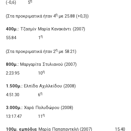
η
(-0,6) 5
η
(Στα προκριματικά ήταν 4
με 25.88 (+0,3))
400μ.:
Τζασμίν Μαρία Κανακάντι (2007)
η
55.84 1
η
(Στα προκριματικά ήταν 2
με 58.21)
800μ.:
Μαργαρίτα Στυλιανού (2007)
η
2:23.95 10
1.500μ.:
Ελπίδα Αχιλλείδου (2008)
η
4:51.30 6
3.000μ.:
Χαρά Πολυδώρου (2008)
η
13:17.47 11
100μ. εμπόδια
: Μαρία Παπαπαντελή (2007) 15.40