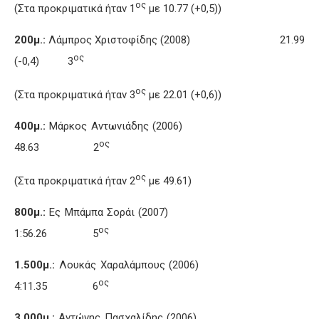
ος
(Στα προκριματικά ήταν 1
με 10.77 (+0,5))
200μ.:
Λάμπρος Χριστοφίδης (2008) 21.99
ος
(-0,4) 3
ος
(Στα προκριματικά ήταν 3
με 22.01 (+0,6))
400μ.:
Μάρκος Αντωνιάδης (2006)
ος
48.63 2
ος
(Στα προκριματικά ήταν 2
με 49.61)
800μ.:
Ες Μπάμπα Σοράι (2007)
ος
1:56.26 5
1.500μ.:
Λουκάς Χαραλάμπους (2006)
ος
4:11.35 6
3.000μ.:
Αντώνης Πασχαλίδης (2006)