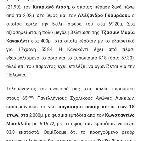
(21.99), τον
Κυπριανό Λιασή
, ο οποίος πέρασε ξανά πάνω
από τα 2,02μ. στο ύψος και τον
Αλέξανδρο Γκαμράουι
, ο
οποίος έριξε την 5κιλη σφύρα του στα 69,20μ. Στα
αξιοσημείωτα, η πολύ μεγάλη βελτίωση της
Τζασμίν Μαρία
Κανακάντι
στα 400μ., στα οποία κέρδισε με το εξαιρετικό
για 17χρονη 55.84. Η Κανακάντι έχει από πέρσι
εξασφαλισμένο το όριο για το Ευρωπαϊκό Κ18 (όριο 57.30),
αλλά επί του παρόντος έχει επιλέξει να αγωνίζεται για την
Πολωνία.
Τελειώνοντας την αναφορά μας στις καλές παρουσίες
ους
στους 65
Πανελλήνιους Σχολικούς Αγώνες Λυκείων,
επισημαίνουμε το νέο
παγκύπριο ρεκόρ κάτω των 18
ετών
, στα 2.000μ. με φυσικά εμπόδια από τον
Κωνσταντίνο
Μικελλίδη
με 6:16.72, με το ύψος των εμποδίων να είναι
83,8 εκατοστά. Θυμίζουμε ότι το προηγούμενο ρεκόρ
κατείχε ο Γιώργος Κωνσταντίνου από τις 03/08/20 και ήταν