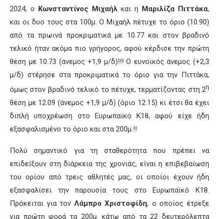
2024, ο
Κωνσταντίνος Μιχαήλ
και η
Μαριλίζα Πιττάκα
,
και οι δυο τους στα 100μ. Ο Μιχαήλ πέτυχε το όριο (10.90)
από τα πρωινά προκριματικά με 10.77 και στον βραδινό
τελικό ήταν ακόμα πιο γρήγορος, αφού κέρδισε την πρώτη
θέση με 10.73 (άνεμος +1,9 μ/δ)!!! Ο ευνοϊκός άνεμος (+2,3
μ/δ) στέρησε στα προκριματικά το όριο για την Πιττάκα,
η
όμως στον βραδινό τελικό το πέτυχε, τερματίζοντας στη 2
θέση με 12.09 (άνεμος +1,9 μ/δ) (όριο 12.15) κι έτσι θα έχει
διπλή υποχρέωση στο Ευρωπαϊκό Κ18, αφού είχε ήδη
εξασφαλισμένο το όριο και στα 200μ.!!
Πολύ σημαντικό για τη σταθερότητα που πρέπει να
επιδείξουν στη διάρκεια της χρονιάς, είναι η επιβεβαίωση
του ορίου από τρεις αθλητές μας, οι οποίοι έχουν ήδη
εξασφαλίσει την παρουσία τους στο Ευρωπαϊκό Κ18.
Πρόκειται για τον
Λάμπρο Χριστοφίδη
, ο οποίος έτρεξε
για πρώτη φορά τα 200μ. κάτω από τα 22 δευτερόλεπτα