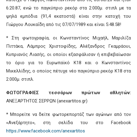
6:20.87, ενώ το παγκύπριο ρεκόρ στα 2.000μ. στιπλ με τα
ψηλά εμπόδια (91,4 εκατοστά) είναι στην κατοχή του
Γιώργου Λουκαΐδη από τις 07/07/1989 και είναι 5:48.58!
* Στη φωτογραφία, οι Κωνσταντίνος Μιχαήλ, Μαριλίζα
Πιττάκα, Λάμπρος Χριστοφίδης, Αλέξανδρος Γκαμράουι,
Κυπριανός Λιασής, οι οποίοι εξασφάλισαν ή επιβεβαίωσαν
το όριο για το Ευρωπαϊκό Κ18 και ο Κωνσταντίνος
Μικελλίδης, ο οποίος πέτυχε νέο παγκύπριο ρεκόρ Κ18 στα
2.000μ. στιπλ.
ΦΩΤΟΓΡΑΦΙΕΣ τεσσάρων πρώτων αθλητών:
ΑΝΕΞΑΡΤΗΤΟΣ ΣΕΡΡΩΝ (anexartitos.gr)
* Μπορείτε να δείτε φωτορεπορτάζ των αγώνων από τον
«Ανεξάρτητο», στη σελίδα του στο Facebook
https://www.facebook.com/anexartitos