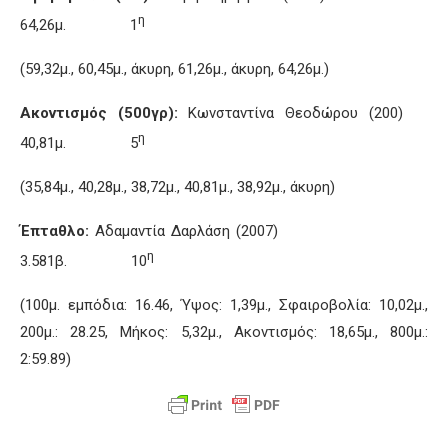
η
64,26μ. 1
(59,32μ., 60,45μ., άκυρη, 61,26μ., άκυρη, 64,26μ.)
Ακοντισμός (500γρ):
Κωνσταντίνα Θεοδώρου (200)
η
40,81μ. 5
(35,84μ., 40,28μ., 38,72μ., 40,81μ., 38,92μ., άκυρη)
Έπταθλο:
Αδαμαντία Δαρλάση (2007)
η
3.581β. 10
(100μ. εμπόδια: 16.46, Ύψος: 1,39μ., Σφαιροβολία: 10,02μ.,
200μ.: 28.25, Μήκος: 5,32μ., Ακοντισμός: 18,65μ., 800μ.:
2:59.89)