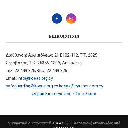
ΕΠΙΚΟΙΝΩΝΊΑ
Διεύθυνση: Αμφιπόλεως 21 B102-112, Τ.Τ. 2025
Στρόβολος, Τ.Κ. 25356, 1309, Λευκωσία
Τηλ: 22 449 825, Φαξ: 22 449 826
Email:
info@koeas.org.cy
,
safeguarding@koeas.org.cy
koeas@cytanet.com.cy
Φόρμα Επικοινωνίας / Τοποθεσία
Πνευματικά Δικαιώματα ©
ΚΟΕΑΣ
2022. Κατασκευή Ιστοσελίδας από