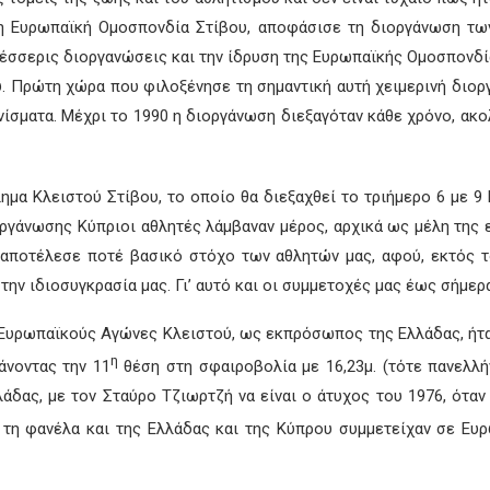
ί η Ευρωπαϊκή Ομοσπονδία Στίβου, αποφάσισε τη διοργάνωση τ
τέσσερις διοργανώσεις και την ίδρυση της Ευρωπαϊκής Ομοσπονδ
Πρώτη χώρα που φιλοξένησε τη σημαντική αυτή χειμερινή διοργά
ίσματα. Μέχρι το 1990 η διοργάνωση διεξαγόταν κάθε χρόνο, ακο
α Κλειστού Στίβου, το οποίο θα διεξαχθεί το τριήμερο 6 με 9
ργάνωσης Κύπριοι αθλητές λάμβαναν μέρος, αρχικά ως μέλη της ε
 αποτέλεσε ποτέ βασικό στόχο των αθλητών μας, αφού, εκτός το
την ιδιοσυγκρασία μας. Γι’ αυτό και οι συμμετοχές μας έως σήμερ
Ευρωπαϊκούς Αγώνες Κλειστού, ως εκπρόσωπος της Ελλάδας, ήτα
η
άνοντας την 11
θέση στη σφαιροβολία με 16,23μ. (τότε πανελλήν
άδας, με τον Σταύρο Τζιωρτζή να είναι ο άτυχος του 1976, όταν
τη φανέλα και της Ελλάδας και της Κύπρου συμμετείχαν σε Ευ