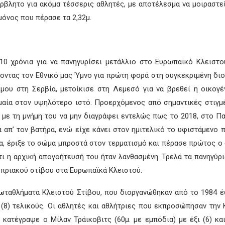
έρβλητο για ακόμα τέσσερις αθλητές, με αποτέλεσμα να μοιραστε
όνος που πέρασε τα 2,32μ.
10 χρόνια για να πανηγυρίσει μετάλλιο στο Ευρωπαϊκό Κλειστού
ύγοντας τον Εθνικό μας Ύμνο για πρώτη φορά στη συγκεκριμένη δ
έμου στη Σερβία, μετοίκισε στη Λεμεσό για να βρεθεί η οικογέ
μαία στον υψηλότερο ιστό. Προερχόμενος από σημαντικές στιγμέ
με τη μνήμη του να μην διαγράφει εντελώς πως το 2018, στο Π
α απ’ τον βατήρα, ενώ είχε κάνει στον ημιτελικό το υφιστάμενο 
α, έριξε το σώμα μπροστά στον τερματισμό και πέρασε πρώτος ο 
τι η αρχική απογοήτευσή του ήταν λανθασμένη. Τρελά τα πανηγύρ
υπριακού στίβου στα Ευρωπαϊκά Κλειστού.
ταθλήματα Κλειστού Στίβου, που διοργανώθηκαν από το 1984 έ
 (8) τελικούς. Οι αθλητές και αθλήτριες που εκπροσώπησαν τη
 κατέγραψε ο Μίλαν Τράικοβιτς (60μ. με εμπόδια) με έξι (6) κ