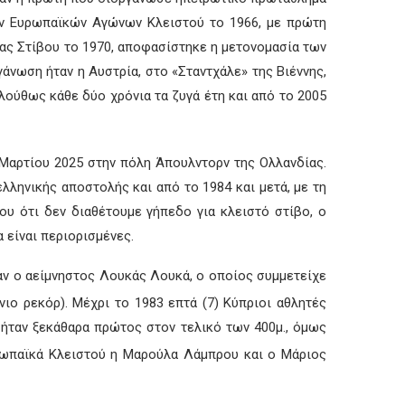
ων Ευρωπαϊκών Αγώνων Κλειστού το 1966, με πρώτη
ίας Στίβου το 1970, αποφασίστηκε η μετονομασία των
νωση ήταν η Αυστρία, στο «Σταντχάλε» της Βιέννης,
λούθως κάθε δύο χρόνια τα ζυγά έτη και από το 2005
 Μαρτίου 2025 στην πόλη Άπουλντορν της Ολλανδίας.
λληνικής αποστολής και από το 1984 και μετά, με τη
υ ότι δεν διαθέτουμε γήπεδο για κλειστό στίβο, ο
α είναι περιορισμένες.
ν ο αείμνηστος Λουκάς Λουκά, ο οποίος συμμετείχε
ιο ρεκόρ). Μέχρι το 1983 επτά (7) Κύπριοι αθλητές
 ήταν ξεκάθαρα πρώτος στον τελικό των 400μ., όμως
ρωπαϊκά Κλειστού η Μαρούλα Λάμπρου και ο Μάριος