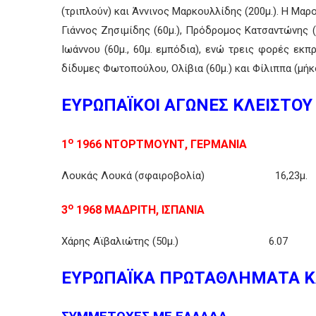
(τριπλούν) και Άννινος Μαρκουλλίδης (200μ.). Η Μα
Γιάννος Ζησιμίδης (60μ.), Πρόδρομος Κατσαντώνης (
Ιωάννου (60μ., 60μ. εμπόδια), ενώ τρεις φορές εκ
δίδυμες Φωτοπούλου, Ολίβια (60μ.) και Φίλιππα (μήκ
ΕΥΡΩΠΑΪΚΟΙ ΑΓΩΝΕΣ ΚΛΕΙΣΤΟΥ
ο
1
1966 ΝΤΟΡΤΜΟΥΝΤ, ΓΕΡΜΑΝΙΑ
Λουκάς Λουκά (σφαιροβολία) 16,23μ
ο
3
1968 ΜΑΔΡΙΤΗ, ΙΣΠΑΝΙΑ
Χάρης Αϊβαλιώτης (50μ.) 6.07 
ΕΥΡΩΠΑΪΚΑ ΠΡΩΤΑΘΛΗΜΑΤΑ Κ