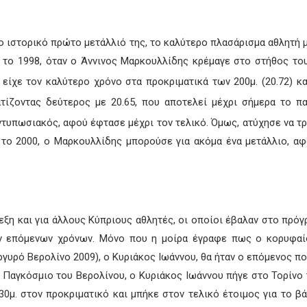
ο ιστορικό πρώτο μετάλλιό της, το καλύτερο πλασάρισμα αθλητή μ
α το 1998, όταν ο Άννινος Μαρκουλλίδης κρέμαγε στο στήθος το
είχε τον καλύτερο χρόνο στα προκριματικά των 200μ. (20.72) κα
τίζοντας δεύτερος με 20.65, που αποτελεί μέχρι σήμερα το πα
τυπωσιακός, αφού έφτασε μέχρι τον τελικό. Όμως, ατύχησε να τρ
 το 2000, ο Μαρκουλλίδης μπορούσε για ακόμα ένα μετάλλιο, αφο
ξη και για άλλους Κύπριους αθλητές, οι οποίοι έβαλαν στο πρόγρ
 επόμενων χρόνων. Μόνο που η μοίρα έγραφε πως ο κορυφαίος
αργυρό Βερολίνο 2009), ο Κυριάκος Ιωάννου, θα ήταν ο επόμενος π
ό Παγκόσμιο του Βερολίνου, ο Κυριάκος Ιωάννου πήγε στο Τορίν
0μ. στον προκριματικό και μπήκε στον τελικό έτοιμος για το βάθ