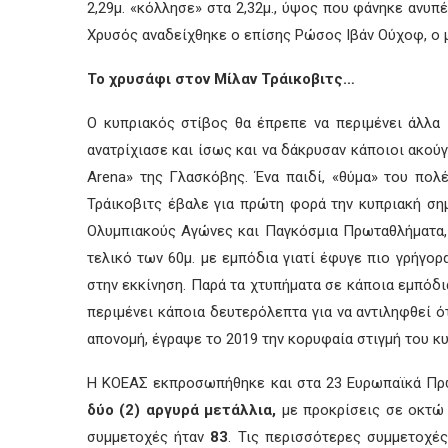
2,29μ. «κόλλησε» στα 2,32μ., ύψος που φάνηκε ανυπ
Χρυσός αναδείχθηκε ο επίσης Ρώσος Ιβάν Ούχοφ, ο μ
Το χρυσάφι στον Μίλαν Τράικοβιτς…
Ο κυπριακός στίβος θα έπρεπε να περιμένει άλλα 
ανατρίχιασε και ίσως και να δάκρυσαν κάποιοι ακο
Arena» της Γλασκόβης. Ένα παιδί, «θύμα» του πολ
Τράικοβιτς έβαλε για πρώτη φορά την κυπριακή ση
Ολυμπιακούς Αγώνες και Παγκόσμια Πρωταθλήματα, 
τελικό των 60μ. με εμπόδια γιατί έφυγε πιο γρήγορ
στην εκκίνηση. Παρά τα χτυπήματα σε κάποια εμπόδι
περιμένει κάποια δευτερόλεπτα για να αντιληφθεί ό
απονομή, έγραψε το 2019 την κορυφαία στιγμή του κ
Η ΚΟΕΑΣ εκπροσωπήθηκε και στα 23 Ευρωπαϊκά Πρω
δύο (2) αργυρά μετάλλια,
με προκρίσεις σε οκτώ
συμμετοχές ήταν
83
. Τις περισσότερες συμμετοχές