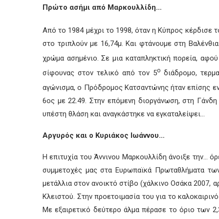
Πρώτο ασήμι από Μαρκουλλίδη…
Από το 1984 μέχρι το 1998, όταν η Κύπρος κέρδισε τ
στο τριπλούν με 16,74μ. Και φτάνουμε στη Βαλένθι
χρώμα ασημένιο. Σε μια καταπληκτική πορεία, αφού 
ο
σίφουνας στον τελικό από τον 5
διάδρομο, τερμα
αγώνισμα, ο Πρόδρομος Κατσαντώνης ήταν επίσης εν
6ος με 22.49. Στην επόμενη διοργάνωση, στη Γάνδη
υπέστη θλάση και αναγκάστηκε να εγκαταλείψει…
Αργυρός και ο Κυριάκος Ιωάννου…
Η επιτυχία του Άννινου Μαρκουλλίδη άνοιξε την… όρε
συμμετοχές μας στα Ευρωπαϊκά Πρωταθλήματα των
μετάλλια στον ανοικτό στίβο (χάλκινο Οσάκα 2007, 
Κλειστού. Στην προετοιμασία του για το καλοκαιριν
Με εξαιρετικό δεύτερο άλμα πέρασε το όριο των 2,3