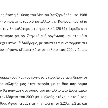
η
ας ήταν η 6
θέση του Μάριου Χατζηανδρέου το 1988
υ το πρώτο ιστορικό μετάλλιο της Κύπρου, που είχε
ο
ι τον 3
καλύτερο στα ημιτελικά (20.81), έτρεξε σαν
γκύπριο ρεκόρ. Στην ίδια διοργάνωση και στο ίδιο
ο
έχει στον 1
διάδρομο, με αποτέλεσμα να τερματίσει
ύ πήγαινε εξαιρετικά στον τελικό των 200μ., όμως,
αμμά τους και τον κλειστό στίβο. Έτσι, αυξήθηκαν οι
 αθλητής μας στην ιστορία, με τα δύο παγκόσμια
ου θα πέρναγε στο λαιμό του μετάλλιο από Ευρωπαϊκό
ο τον Μάρτιο του 2009 με υψηλούς στόχους στο ύψος.
ρο. Αφού πέρασε με την πρώτη τα 2,20μ., 2,25μ. και