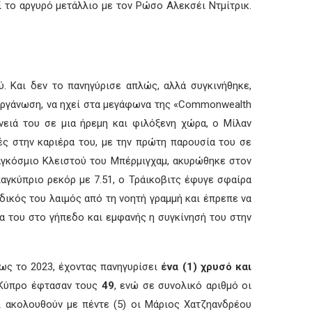
ί το αργυρό μετάλλιο με τον Ρώσο Αλεκσέι Ντμίτρικ.
. Και δεν το πανηγύρισε απλώς, αλλά συγκινήθηκε,
ιοργάνωση, να ηχεί στα μεγάφωνα της «Commonwealth
νειά του σε μια ήρεμη και φιλόξενη χώρα, ο Μίλαν
ς στην καριέρα του, με την πρώτη παρουσία του σε
αγκόσμιο Κλειστού του Μπέρμιγχαμ, ακυρώθηκε στον
παγκύπριο ρεκόρ με 7.51, ο Τράικοβιτς έφυγε σφαίρα
δικός του λαιμός από τη νοητή γραμμή και έπρεπε να
ια του στο γήπεδο και εμφανής η συγκίνησή του στην
ως το 2023, έχοντας πανηγυρίσει
ένα (1) χρυσό και
ν Κύπρο έφτασαν τους
49
, ενώ σε συνολικό αριθμό οι
αι ακολουθούν με πέντε (5) οι Μάριος Χατζηανδρέου