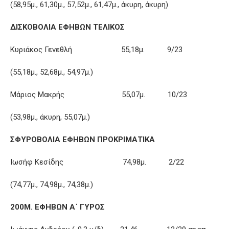
(58,95μ., 61,30μ., 57,52μ., 61,47μ., άκυρη, άκυρη)
ΔΙΣΚΟΒΟΛΙΑ ΕΦΗΒΩΝ ΤΕΛΙΚΟΣ
Κυριάκος Γενεθλή 55,18μ. 9/23
(55,18μ., 52,68μ., 54,97μ.)
Μάριος Μακρής 55,07μ. 10/23
(53,98μ., άκυρη, 55,07μ.)
ΣΦΥΡΟΒΟΛΙΑ ΕΦΗΒΩΝ ΠΡΟΚΡΙΜΑΤΙΚΑ
Ιωσήφ Κεσίδης 74,98μ. 2/22
(74,77μ., 74,98μ., 74,38μ.)
200Μ. ΕΦΗΒΩΝ Α΄ ΓΥΡΟΣ