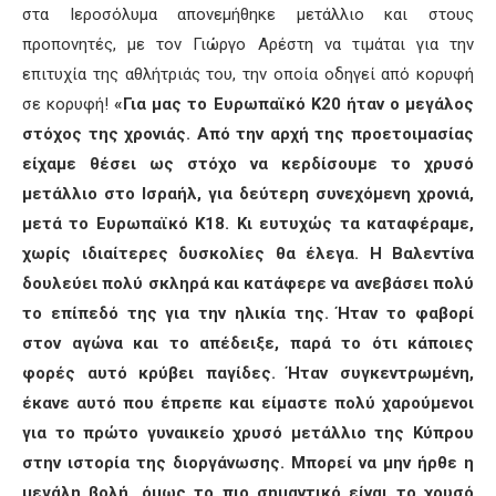
στα Ιεροσόλυμα απονεμήθηκε μετάλλιο και στους
προπονητές, με τον Γιώργο Αρέστη να τιμάται για την
επιτυχία της αθλήτριάς του, την οποία οδηγεί από κορυφή
σε κορυφή!
«Για μας το Ευρωπαϊκό Κ20 ήταν ο μεγάλος
στόχος της χρονιάς. Από την αρχή της προετοιμασίας
είχαμε θέσει ως στόχο να κερδίσουμε το χρυσό
μετάλλιο στο Ισραήλ, για δεύτερη συνεχόμενη χρονιά,
μετά το Ευρωπαϊκό Κ18. Κι ευτυχώς τα καταφέραμε,
χωρίς ιδιαίτερες δυσκολίες θα έλεγα. Η Βαλεντίνα
δουλεύει πολύ σκληρά και κατάφερε να ανεβάσει πολύ
το επίπεδό της για την ηλικία της. Ήταν το φαβορί
στον αγώνα και το απέδειξε, παρά το ότι κάποιες
φορές αυτό κρύβει παγίδες. Ήταν συγκεντρωμένη,
έκανε αυτό που έπρεπε και είμαστε πολύ χαρούμενοι
για το πρώτο γυναικείο χρυσό μετάλλιο της Κύπρου
στην ιστορία της διοργάνωσης. Μπορεί να μην ήρθε η
μεγάλη βολή, όμως το πιο σημαντικό είναι το χρυσό