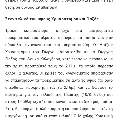
σειρών του α΄ γύρου, ο Ιωάννης Ανδρέου κατέλαβε τη 12η
θέση, σε σύνολο 29 αθλητών!
Στον τελικό του ύψους Χρυσοστόμου και Γιαζός
Τριπλή εκπροσώπηση υπήρχε στα απογευματινά
προκριματικά του άλματος σε ύψος, τα οποία φάνηκαν
δύσκολα, ανταγωνιστικά και περιπετειώδη. Ο Λοΐζος
Χρυσοστόμου του Γιώργου Αποστολίδη και ο Γιώργος
Γιαζός του Λουκά Καλογήρου, κατάφεραν να περάσουν με
την τρίτη προσπάθειά τους τα 2,11μ., τα οποία πέρασαν
άλλοι 12 αθλητές. Οι κριτές του αγωνίσματος αποφάσισαν
να σταματήσουν τα προκριματικά σε αυτό το ύψος (το όριο
απευθείας πρόκρισης ήταν τα 2,16μ.) και να δώσουν το
εισιτήριο για τον τελικό της Πέμπτης (10/8, 09:00) και
στους 14 αθλητές, κάτι που ευνόησε και τα δικά μας παιδιά.
Έτσι, θα υπάρχει διπλή κυπριακή εκπροσώπηση σε αυτήν τη
διοργάνωση, σε ακόμα έναν τελικό! Ο Μιχάλης Χριστοφή