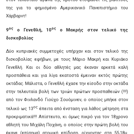
της για το φημισμένο Αμερικανικό Πανεπιστήμιο του
Χάρβαρντ!
ος
ος
9
ο Γενεθλή, 10
ο Μακρής στον τελικό της
δισκοβολίας
Δύο κυπριακές συμμετοχές υπήρχαν και στον τελικό της
δισκοβολίας εφήβων, με τους Μάριο Μακρή και Κυριάκο
Γενεθλή. Και οι δύο αθλητές μας έκαναν αρκετά καλή
προσπάθεια και για λίγα εκατοστά έμειναν εκτός πρώτης
οκτάδας. Μάλιστα, ο Γενεθλή έχασε την είσοδο στην οκτάδα
στην τελευταία βολή των τριών πρώτων προσπαθειών (!!!)
από τον Φινλανδό Γιούχο Σουόμινεν, ο οποίος μπήκε στον
ος
τελικό ως 13
έπειτα από ένσταση για λάθος μέτρηση στα
προκριματικά!!! Απίστευτο, κι όμως πικρό για τον 18χρονο
αθλητή του Μιχάλη Ποχάνη, ο οποίος στην πρώτη βολή του
έκανε (επίσημα) ατομική επίδοση, ρίχνοντας στα 55,18μ.