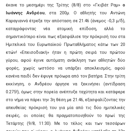
έκανε το μεσημέρι της Τρίτης (8/8) στο «Γκιβάτ Ραμ»
ο
Ιωάννης Ανδρέου
, στα 200μ. Ο αθλητής του Αντώνη
Καραγιαννά έτρεξε την απόσταση σε 21.46 (άνεμος -0,3 μ/δ),
καταγράφοντας νέα ατομική επίδοση, αλλά το
σημαντικότερο είναι πως εξασφάλισε την πρόκρισή του στα
Ημιτελικά του Ευρωπαϊκού Πρωταθλήματος κάτω των 20
ετών! «Επεισοδιακή» ήταν η πρώτη σειρά του πρώτου
γύρου, αφού έγινε αυτόματη ανάκληση των αθλητών δύο
φορές, χωρίς ωστόσο να υπάρξει αποκλεισμός, αφού
κανένα παιδί δεν έφυγε πρόωρα από τον βατήρα. Στην τρίτη
εκκίνηση, ο Ανδρέου άργησε να ξεκινήσει (αντίδραση
0.275!), όμως στην πορεία ανέπτυξε ταχύτητα και κατάφερε
στο νήμα να πάρει την 3η θέση με 21.46, εξασφαλίζοντας την
απευθείας πρόκρισή του για μία από τις δύο ημιτελικές
σειρές, οι οποίες θα πραγματοποιηθούν το πρωί της
Τετάρτης (9/8, 11:30). Με το τέλος και των τεσσάρων