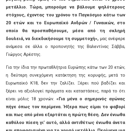
μετάλλιο. Τώρα, μπορούμε να βάλουμε ψηλότερους
στόχους, έχοντας του χρόνου το Παγκόσμιο κάτω των
20 ετών και το Ευρωπαϊκό Ανδρών / Γυναικών, στο
οποίο θα προσπαθήσουμε, μέσα από τη σκληρή
δουλειά, να διεκδικήσουμε τη συμμετοχή»,
μας ανέφερε
ανάμεσα σε άλλα ο προπονητής της Βαλεντίνας Σάββα,
Γιώργος Αρέστης.
Για την ίδια την πρωταθλήτρια Ευρώπης κάτω των 20 ετών,
η δεύτερη συνεχόμενη κατάκτηση της κορυφής, μετά το
Ευρωπαϊκό Κ18, δεν την ζαλίζει. Ξέρει πού βαδίζει και
ξέρει να αξιολογεί πράγματα και καταστάσεις, παρά το ότι
είναι μόλις 18 χρονών.
«Για μένα ο σημερινός αγώνας
πήγε όπως τον περίμενα. Ήξερα πως είμαι το φαβορί
και πως από μένα εξαρτάται η πρώτη θέση. Δεν ένιωθα
καθόλου πίεση γι’ αυτό, αλλά αντιθέτως ένιωθα άνετα
και αποφασισμένη για το χρυσό μετάλλιο. Περίμενα μια