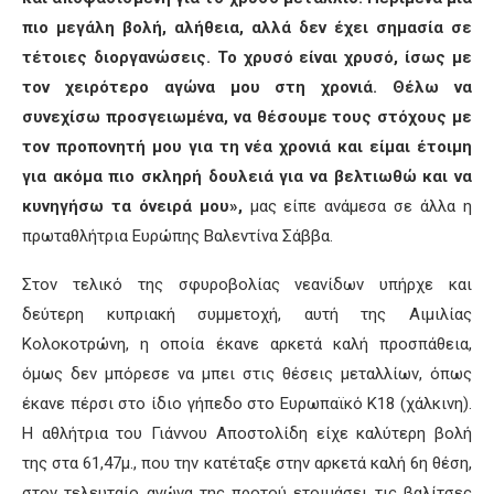
πιο μεγάλη βολή, αλήθεια, αλλά δεν έχει σημασία σε
τέτοιες διοργανώσεις. Το χρυσό είναι χρυσό, ίσως με
τον χειρότερο αγώνα μου στη χρονιά. Θέλω να
συνεχίσω προσγειωμένα, να θέσουμε τους στόχους με
τον προπονητή μου για τη νέα χρονιά και είμαι έτοιμη
για ακόμα πιο σκληρή δουλειά για να βελτιωθώ και να
κυνηγήσω τα όνειρά μου»,
μας είπε ανάμεσα σε άλλα η
πρωταθλήτρια Ευρώπης Βαλεντίνα Σάββα.
Στον τελικό της σφυροβολίας νεανίδων υπήρχε και
δεύτερη κυπριακή συμμετοχή, αυτή της Αιμιλίας
Κολοκοτρώνη, η οποία έκανε αρκετά καλή προσπάθεια,
όμως δεν μπόρεσε να μπει στις θέσεις μεταλλίων, όπως
έκανε πέρσι στο ίδιο γήπεδο στο Ευρωπαϊκό Κ18 (χάλκινη).
Η αθλήτρια του Γιάννου Αποστολίδη είχε καλύτερη βολή
της στα 61,47μ., που την κατέταξε στην αρκετά καλή 6η θέση,
στον τελευταίο αγώνα της προτού ετοιμάσει τις βαλίτσες