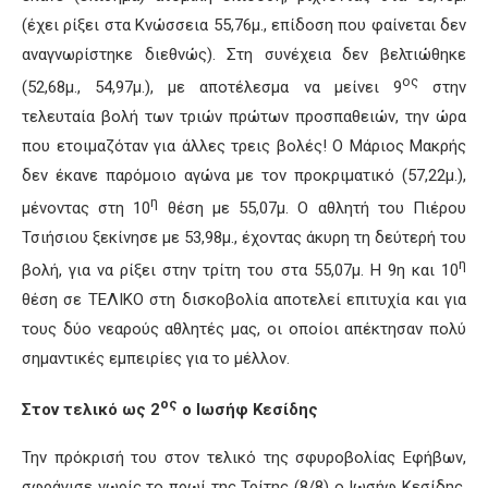
(έχει ρίξει στα Κνώσσεια 55,76μ., επίδοση που φαίνεται δεν
αναγνωρίστηκε διεθνώς). Στη συνέχεια δεν βελτιώθηκε
ος
(52,68μ., 54,97μ.), με αποτέλεσμα να μείνει 9
στην
τελευταία βολή των τριών πρώτων προσπαθειών, την ώρα
που ετοιμαζόταν για άλλες τρεις βολές! Ο Μάριος Μακρής
δεν έκανε παρόμοιο αγώνα με τον προκριματικό (57,22μ.),
η
μένοντας στη 10
θέση με 55,07μ. Ο αθλητή του Πιέρου
Τσιήσιου ξεκίνησε με 53,98μ., έχοντας άκυρη τη δεύτερή του
η
βολή, για να ρίξει στην τρίτη του στα 55,07μ. Η 9η και 10
θέση σε ΤΕΛΙΚΟ στη δισκοβολία αποτελεί επιτυχία και για
τους δύο νεαρούς αθλητές μας, οι οποίοι απέκτησαν πολύ
σημαντικές εμπειρίες για το μέλλον.
ος
Στον τελικό ως 2
ο Ιωσήφ Κεσίδης
Την πρόκρισή του στον τελικό της σφυροβολίας Εφήβων,
σφράγισε νωρίς το πρωί της Τρίτης (8/8) ο Ιωσήφ Κεσίδης.