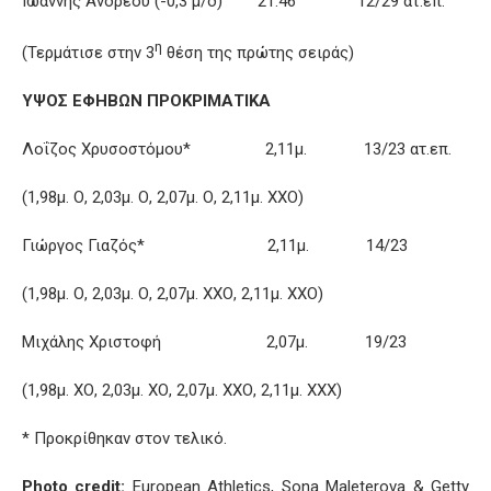
Ιωάννης Ανδρέου (-0,3 μ/δ) 21.46 12/29 ατ.επ.
η
(Τερμάτισε στην 3
θέση της πρώτης σειράς)
ΥΨΟΣ ΕΦΗΒΩΝ ΠΡΟΚΡΙΜΑΤΙΚΑ
Λοΐζος Χρυσοστόμου* 2,11μ. 13/23 ατ.επ.
(1,98μ. Ο, 2,03μ. Ο, 2,07μ. Ο, 2,11μ. ΧΧΟ)
Γιώργος Γιαζός* 2,11μ. 14/23
(1,98μ. Ο, 2,03μ. Ο, 2,07μ. ΧΧΟ, 2,11μ. ΧΧΟ)
Μιχάλης Χριστοφή 2,07μ. 19/23
(1,98μ. ΧΟ, 2,03μ. ΧΟ, 2,07μ. ΧΧΟ, 2,11μ. ΧΧΧ)
* Προκρίθηκαν στον τελικό.
Photo credit:
European Athletics, Sona Maleterova & Getty