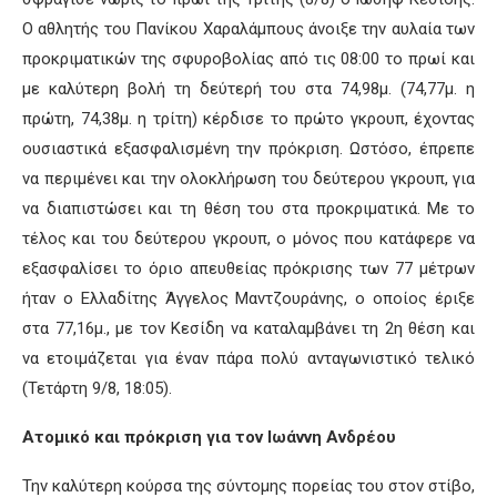
Ο αθλητής του Πανίκου Χαραλάμπους άνοιξε την αυλαία των
προκριματικών της σφυροβολίας από τις 08:00 το πρωί και
με καλύτερη βολή τη δεύτερή του στα 74,98μ. (74,77μ. η
πρώτη, 74,38μ. η τρίτη) κέρδισε το πρώτο γκρουπ, έχοντας
ουσιαστικά εξασφαλισμένη την πρόκριση. Ωστόσο, έπρεπε
να περιμένει και την ολοκλήρωση του δεύτερου γκρουπ, για
να διαπιστώσει και τη θέση του στα προκριματικά. Με το
τέλος και του δεύτερου γκρουπ, ο μόνος που κατάφερε να
εξασφαλίσει το όριο απευθείας πρόκρισης των 77 μέτρων
ήταν ο Ελλαδίτης Άγγελος Μαντζουράνης, ο οποίος έριξε
στα 77,16μ., με τον Κεσίδη να καταλαμβάνει τη 2η θέση και
να ετοιμάζεται για έναν πάρα πολύ ανταγωνιστικό τελικό
(Τετάρτη 9/8, 18:05).
Ατομικό και πρόκριση για τον Ιωάννη Ανδρέου
Την καλύτερη κούρσα της σύντομης πορείας του στον στίβο,