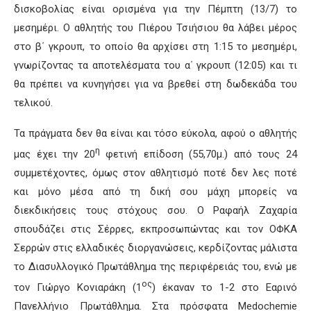
δισκοβολίας είναι ορισμένα για την Πέμπτη (13/7) το
μεσημέρι. Ο αθλητής του Πιέρου Τσιήσιου θα λάβει μέρος
στο β΄ γκρουπ, το οποίο θα αρχίσει στη 1:15 το μεσημέρι,
γνωρίζοντας τα αποτελέσματα του α΄ γκρουπ (12:05) και τι
θα πρέπει να κυνηγήσει για να βρεθεί στη δωδεκάδα του
τελικού.
Τα πράγματα δεν θα είναι και τόσο εύκολα, αφού ο αθλητής
η
μας έχει την 20
φετινή επίδοση (55,70μ.) από τους 24
συμμετέχοντες, όμως στον αθλητισμό ποτέ δεν λες ποτέ
και μόνο μέσα από τη δική σου μάχη μπορείς να
διεκδικήσεις τους στόχους σου. Ο Ραφαήλ Ζαχαρία
σπουδάζει στις Σέρρες, εκπροσωπώντας και τον ΟΦΚΑ
Σερρών στις ελλαδικές διοργανώσεις, κερδίζοντας μάλιστα
το Διασυλλογικό Πρωτάθλημα της περιφέρειάς του, ενώ με
ος
τον Γιώργο Κονιαράκη (1
) έκαναν το 1-2 στο Εαρινό
Πανελλήνιο Πρωτάθλημα. Στα πρόσφατα Medochemie