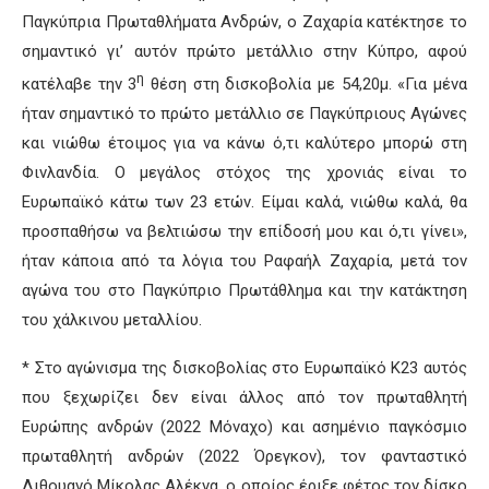
Παγκύπρια Πρωταθλήματα Ανδρών, ο Ζαχαρία κατέκτησε το
σημαντικό γι’ αυτόν πρώτο μετάλλιο στην Κύπρο, αφού
η
κατέλαβε την 3
θέση στη δισκοβολία με 54,20μ. «Για μένα
ήταν σημαντικό το πρώτο μετάλλιο σε Παγκύπριους Αγώνες
και νιώθω έτοιμος για να κάνω ό,τι καλύτερο μπορώ στη
Φινλανδία. Ο μεγάλος στόχος της χρονιάς είναι το
Ευρωπαϊκό κάτω των 23 ετών. Είμαι καλά, νιώθω καλά, θα
προσπαθήσω να βελτιώσω την επίδοσή μου και ό,τι γίνει»,
ήταν κάποια από τα λόγια του Ραφαήλ Ζαχαρία, μετά τον
αγώνα του στο Παγκύπριο Πρωτάθλημα και την κατάκτηση
του χάλκινου μεταλλίου.
* Στο αγώνισμα της δισκοβολίας στο Ευρωπαϊκό Κ23 αυτός
που ξεχωρίζει δεν είναι άλλος από τον πρωταθλητή
Ευρώπης ανδρών (2022 Μόναχο) και ασημένιο παγκόσμιο
πρωταθλητή ανδρών (2022 Όρεγκον), τον φανταστικό
Λιθουανό Μίκολας Αλέκνα, ο οποίος έριξε φέτος τον δίσκο