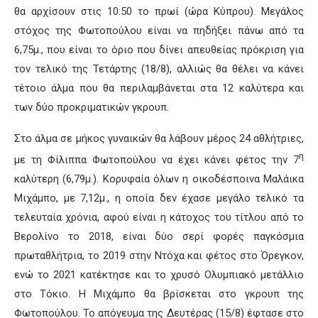
θα αρχίσουν στις 10:50 το πρωί (ώρα Κύπρου). Μεγάλος
στόχος της Φωτοπούλου είναι να πηδήξει πάνω από τα
6,75μ., που είναι το όριο που δίνει απευθείας πρόκριση για
τον τελικό της Τετάρτης (18/8), αλλιώς θα θέλει να κάνει
τέτοιο άλμα που θα περιλαμβάνεται στα 12 καλύτερα και
των δύο προκριματικών γκρουπ.
Στο άλμα σε μήκος γυναικών θα λάβουν μέρος 24 αθλήτριες,
η
με τη Φίλιππα Φωτοπούλου να έχει κάνει φέτος την 7
καλύτερη (6,79μ.). Κορυφαία όλων η οικοδέσποινα Μαλάικα
Μιχάμπο, με 7,12μ., η οποία δεν έχασε μεγάλο τελικό τα
τελευταία χρόνια, αφού είναι η κάτοχος του τίτλου από το
Βερολίνο το 2018, είναι δύο σερί φορές παγκόσμια
πρωταθλήτρια, το 2019 στην Ντόχα και φέτος στο Όρεγκον,
ενώ το 2021 κατέκτησε και το χρυσό Ολυμπιακό μετάλλιο
στο Τόκιο. Η Μιχάμπο θα βρίσκεται στο γκρουπ της
Φωτοπούλου. Το απόγευμα της Δευτέρας (15/8) έφτασε στο