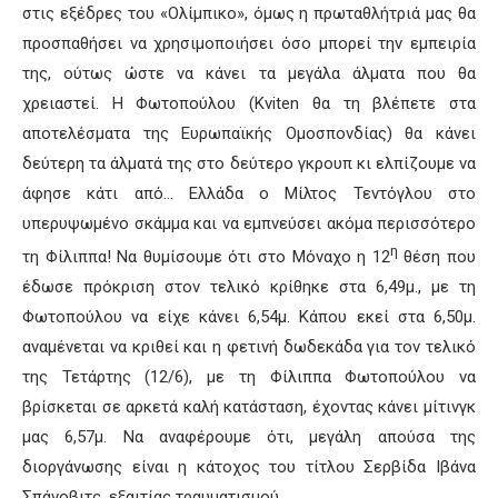
στις εξέδρες του «Ολίμπικο», όμως η πρωταθλήτριά μας θα
προσπαθήσει να χρησιμοποιήσει όσο μπορεί την εμπειρία
της, ούτως ώστε να κάνει τα μεγάλα άλματα που θα
χρειαστεί. Η Φωτοπούλου (Kviten θα τη βλέπετε στα
αποτελέσματα της Ευρωπαϊκής Ομοσπονδίας) θα κάνει
δεύτερη τα άλματά της στο δεύτερο γκρουπ κι ελπίζουμε να
άφησε κάτι από… Ελλάδα ο Μίλτος Τεντόγλου στο
υπερυψωμένο σκάμμα και να εμπνεύσει ακόμα περισσότερο
η
τη Φίλιππα! Να θυμίσουμε ότι στο Μόναχο η 12
θέση που
έδωσε πρόκριση στον τελικό κρίθηκε στα 6,49μ., με τη
Φωτοπούλου να είχε κάνει 6,54μ. Κάπου εκεί στα 6,50μ.
αναμένεται να κριθεί και η φετινή δωδεκάδα για τον τελικό
της Τετάρτης (12/6), με τη Φίλιππα Φωτοπούλου να
βρίσκεται σε αρκετά καλή κατάσταση, έχοντας κάνει μίτινγκ
μας 6,57μ. Να αναφέρουμε ότι, μεγάλη απούσα της
διοργάνωσης είναι η κάτοχος του τίτλου Σερβίδα Ιβάνα
Σπάνοβιτς, εξαιτίας τραυματισμού.