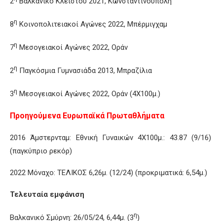
2
Βαλκανικό Κλειστού 2021, Κωνσταντινούπολη
η
8
Κοινοπολιτειακοί Αγώνες 2022, Μπέρμιγχαμ
η
7
Μεσογειακοί Αγώνες 2022, Οράν
η
2
Παγκόσμια Γυμνασιάδα 2013, Μπραζίλια
η
3
Μεσογειακοί Αγώνες 2022, Οράν (4Χ100μ.)
Προηγούμενα Ευρωπαϊκά Πρωταθλήματα
2016 Άμστερνταμ: Εθνική Γυναικών 4Χ100μ.: 43.87 (9/16)
(παγκύπριο ρεκόρ)
2022 Μόναχο: ΤΕΛΙΚΟΣ 6,26μ. (12/24) (προκριματικά: 6,54μ.)
Τελευταία εμφάνιση
η
Βαλκανικό Σμύρνη: 26/05/24, 6,44μ. (3
)