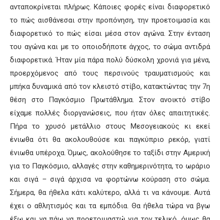
ανταποκρίνεται πλήρως. Κάποιες φορές είναι διαφορετικό
το πώς αισθάνεσαι στην προπόνηση, την προετοιμασία και
διαφορετικό το πώς είσαι μέσα στον αγώνα. Στην ένταση
του αγώνα και με το οποιοδήποτε άγχος, το σώμα αντιδρά
διαφορετικά. Ήταν μία πάρα πολύ δύσκολη χρονιά για μένα,
προερχόμενος από τους περσινούς τραυματισμούς και
μπήκα δυναμικά από τον κλειστό στίβο, κατακτώντας την 7η
θέση στο Παγκόσμιο Πρωτάθλημα. Στον ανοικτό στίβο
είχαμε πολλές διοργανώσεις, που ήταν όλες απαιτητικές.
Πήρα το χρυσό μετάλλιο στους Μεσογειακούς κι εκεί
ένιωθα ότι θα ακολουθούσε και παγκύπριο ρεκόρ, γιατί
ένιωθα υπέροχα. Όμως, ακολούθησε το ταξίδι στην Αμερική
για το Παγκόσμιο, αλλαγές στην καθημερινότητα, το ωράριο
και σιγά – σιγά άρχισα να φορτώνω κούραση στο σώμα.
Σήμερα, θα ήθελα κάτι καλύτερο, αλλά τι να κάνουμε. Αυτά
έχει ο αθλητισμός και τα εμπόδια. Θα ήθελα τώρα να βγω
έξω και να πάω να προετοιμαστώ για τον τελικό, όμως θα