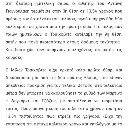
στη δεύτερη ημιτελική σειρά, ο αθλητής του Αντώνη
Γιαννουλάκη τερμάτισε στην 3η θέση σε 13.54, χρόνος που
αμέσως τον έστελνε εκτός τελικού, αφού υπήρχαν ήδη δύο
καλύτεροί του χρόνοι από την πρώτη σειρά. Στο τέλος των
τριών ημιτελικών, ο Τράικοβιτς κατέλαβε την 9η θέση,
αυτήν που πονά περισσότερο στους δρόμους ταχύτητας…
Και δυστυχώς δεν υπάρχουν επιλαχόντες σε αυτές τις
κούρσες.
Ο Μίλαν Τράικοβιτς είχε αρκετά καλό πρώτο 60άρι και
διεκδικούσε μία από τις δύο πρώτες θέσεις, που έδιναν
απευθείας πρόκριση για τον τελικό. Ωστόσο, στα τελευταία
μέτρα δεν μπόρεσε να ακολουθήσει το ρυθμό των Μαρτινό
– Λαγκάρντ και Τζόζεφ, με αποτέλεσμα να τερματίσει
τρίτος. Προς απογοήτευσή του είδε ότι ο χρόνος του ήταν
13.54, πιστεύοντας πως έτρεξε πιο γρήγορα. «Είχα την
εντύπωση ότι πέτυχα καλύτερο χρόνο και εκπλάγηκα με το