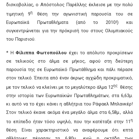
δισκοβολίας, ο Απόστολος Παρέλλης έκλεισε με την πολύ
η
τιμητική 9
θέση την αγωνιστική παρουσία του σε
Ευρωπαϊκά Πρωταθλήματα (από το 2010!) και
συγκεντρώνεται για την πρόκρισή του στους Ολυμπιακούς
του Παρισιού.
* Η
Φίλιππα Φωτοπούλου
έχει το απόλυτο προκρίσεων
σε τελικούς στο άλμα σε μήκος, αφού στη δεύτερη
παρουσία της σε Ευρωπαϊκό Πρωτάθλημα και πάλι πέρασε
στον τελικό. Έπειτα από έναν άκρως αγχώδη προκριματικό,
ης
με τον τελικό να κλείνει με το μεγαλύτερο άλμα 12
θέσης
στην ιστορία των Ευρωπαϊκών Πρωταθλημάτων, στα 6,63μ.
κι αυτό να το έχει κάνει η αθλήτρια του Ράφαελ Μπλανκέρ!
Στον τελικό έκανε ακόμα ένα μεγάλο άλμα στα 6,58μ., αλλά
η
το επίπεδο ήταν τόσο υψηλό, που την κατέταξε στην 11
θέση. Είναι χαρακτηριστικό να αναφέρουμε ότι επτά
αθλήτριες πέρασαν τα 6,80μ., ενώ η οκτάδα των