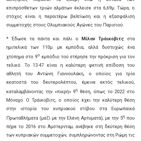
επιπρόσθετων τριών αλμάτων έκλεισε στα 6,69μ. Τώρα, ο
στόχος είναι η περαιτέρω βελτίωση και η εξασφάλιση
συμμετοχής στους Ολυμπιακούς Αγώνες του Παρισιού.
* Έδωσε τα πάντα και πάλι ο
Μίλαν Τράικοβιτς
στα
ημιτελικά των 110μ. με εμπόδια, αλλά δυστυχώς ένα
ο
χτύπημα στο 9
εμπόδιο τού στέρησε την πρόκριση για τον
τελικό. Το 13.47 είναι η καλύτερη φετινή επίδοση του
αθλητή του Αντώνη Γιαννουλάκη, ο οποίος για τρία
εκατοστά του δευτερολέπτου, έμεινε εκτός τελικού,
η
καταλαμβάνοντας την «πικρή» 9
θέση, όπως το 2022 στο
Μόναχο. Ο Τράικοβιτς, ο οποίος έχει την καλύτερη θέση
στην ιστορία του κυπριακού στίβου στα Ευρωπαϊκά
η
Πρωταθλήματα (μαζί με την Ελένη Αρτυματά), με την 5
που
πήρε το 2016 στο Άμστερνταμ, ανέβηκε στη δεύτερη θέση
των κυπριακών συμμετοχών, συμπληρώνοντας στη Ρώμη τις