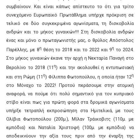
συμβαίνουν. Και είναι κάπως απίστευτο το ότι για τρίτο
συνεχόμενο Ευρωπαϊκό Πρωτάθλημα υπήρχε πρόκριση σε
τελικό σε δύο συγκεκριμένα αγωνίσματα, τη δισκοβολία
ανδρών και το μήκος γυναικών!!! Στη δισκοβολία ανδρών
ένας και μόνο ο πρωταγωνιστής μας, ο θρύλος Απόστολος
η
η
Παρέλλης, με 8
θέση το 2018 και το 2022 και 9
το 2024.
Στο μήκος γυναικών έκανε την αρχή η Νεκταρία Παναγή στο
η
Βερολίνο το 2018 (11
) και την ακολουθεί η εντυπωσιακή
η
η
και στη Ρώμη (11
) Φίλιππα Φωτοπούλου, η οποία ήταν 12
στο Μόναχο το 2022! Προτού περάσουμε στην ατομική
αναφορά, να πούμε ότι πολύ σημαντικό για τον κυπριακό
στίβο είναι πως για πρώτη φορά στα δρομικά αγωνίσματα
υπήρξε τετραπλή εκπροσώπηση στα Ημιτελικά, με τους
Ολίβια Φωτοπούλου (200μ.), Μίλαν Τράικοβιτς (110μ. με
εμπόδια) και Ναταλία Χριστοφή (100μ. με εμπόδια) να
αποδεικνύουν την αξία τους πριν από την έναρξη της