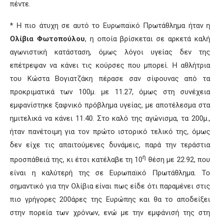
πέντε.
* Η πιο άτυχη σε αυτό το Ευρωπαϊκό Πρωτάθλημα ήταν η
Ολίβια Φωτοπούλου
, η οποία βρίσκεται σε αρκετά καλή
αγωνιστική κατάσταση, όμως λόγοι υγείας δεν της
επέτρεψαν να κάνει τις κούρσες που μπορεί. Η αθλήτρια
του Κώστα Βογιατζάκη πέρασε σαν σίφουνας από τα
προκριματικά των 100μ. με 11.27, όμως στη συνέχεια
εμφανίστηκε ξαφνικό πρόβλημα υγείας, με αποτέλεσμα στα
ημιτελικά να κάνει 11.40. Στο καλό της αγώνισμα, τα 200μ.,
ήταν πανέτοιμη για τον πρώτο ιστορικό τελικό της, όμως
δεν είχε τις απαιτούμενες δυνάμεις, παρά την τεράστια
η
προσπάθειά της, κι έτσι κατέλαβε τη 10
θέση με 22.92, που
είναι η καλύτερή της σε Ευρωπαϊκό Πρωτάθλημα. Το
σημαντικό για την Ολίβια είναι πως είδε ότι παραμένει στις
πιο γρήγορες 200άρες της Ευρώπης και θα το αποδείξει
στην πορεία των χρόνων, ενώ με την εμφάνισή της στη