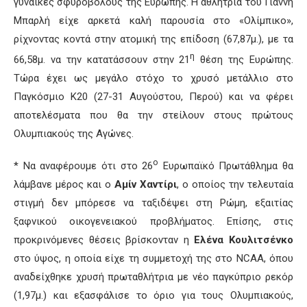
γυναίκες σφυροβόλους της Ευρώπης. Η αθλήτρια του Γιάννη
Μπαρλή είχε αρκετά καλή παρουσία στο «Ολίμπικο»,
ρίχνοντας κοντά στην ατομική της επίδοση (67,87μ.), με τα
η
66,58μ. να την κατατάσσουν στην 21
θέση της Ευρώπης.
Τώρα έχει ως μεγάλο στόχο το χρυσό μετάλλιο στο
Παγκόσμιο Κ20 (27-31 Αυγούστου, Περού) και να φέρει
αποτελέσματα που θα την στείλουν στους πρώτους
Ολυμπιακούς της Αγώνες.
ο
* Να αναφέρουμε ότι στο 26
Ευρωπαϊκό Πρωτάθλημα θα
λάμβανε μέρος και ο
Αμίν Χαντίρι
, ο οποίος την τελευταία
στιγμή δεν μπόρεσε να ταξιδέψει στη Ρώμη, εξαιτίας
ξαφνικού οικογενειακού προβλήματος. Επίσης, στις
προκρινόμενες θέσεις βρίσκονταν η
Ελένα Κουλιτσένκο
στο ύψος, η οποία είχε τη συμμετοχή της στο NCAA, όπου
αναδείχθηκε χρυσή πρωταθλήτρια με νέο παγκύπριο ρεκόρ
(1,97μ.) και εξασφάλισε το όριο για τους Ολυμπιακούς,