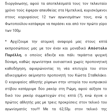
διοργάνωσης, αφού τα αποτελέσματά τους τον τελευταίο
χρόνο τούς έφεραν απευθείας στα Ημιτελικά, ευρισκόμενοι
στους κορυφαίους 12 των αγωνισμάτων τους, ενώ η
Φωτοπούλου κατάφερε να περάσει και από τον πρώτο γύρο
των 100μ.
* Αρχίζουμε την ατομική αναφορά μας στους επτά
εκπροσώπους μας με τον έναν και μοναδικό
Απόστολο
Παρέλλη
, ο οποίος έδειξε και πάλι τεράστια ψυχική
δύναμη, καθώς αγωνίστηκε ουσιαστικά χωρίς προπονητική
καθοδήγηση, αφιερώνοντας τη νέα επιτυχία του στον
αδικοχαμένο αείμνηστο προπονητή του Κώστα Σταθελάκο.
Ο κορυφαίος αθλητής ρίψεων στην ιστορία του κυπριακού
στίβου κατέρριψε δύο ρεκόρ στη Ρώμη, αφού αύξησε το
δικό του ρεκόρ συμμετοχών στις επτά (7), ενώ έγινε ο
πρώτος αθλητής μας με τρεις προκρίσεις στον τελικό του
αγωνίσματός του!!! Με τα 62,53μ. στον τελικό της