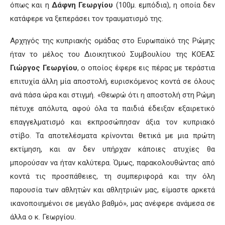
όπως και η
Δάφνη Γεωργίου
(100μ. εμπόδια), η οποία δεν
κατάφερε να ξεπεράσει τον τραυματισμό της.
Αρχηγός της κυπριακής ομάδας στο Ευρωπαϊκό της Ρώμης
ήταν το μέλος του Διοικητικού Συμβουλίου της ΚΟΕΑΣ
Γιώργος Γεωργίου
, ο οποίος έφερε εις πέρας με τεράστια
επιτυχία άλλη μία αποστολή, ευρισκόμενος κοντά σε όλους
ανά πάσα ώρα και στιγμή. «Θεωρώ ότι η αποστολή στη Ρώμη
πέτυχε απόλυτα, αφού όλα τα παιδιά έδειξαν εξαιρετικό
επαγγελματισμό και εκπροσώπησαν άξια τον κυπριακό
στίβο. Τα αποτελέσματα κρίνονται θετικά με μια πρώτη
εκτίμηση, και αν δεν υπήρχαν κάποιες ατυχίες θα
μπορούσαν να ήταν καλύτερα. Όμως, παρακολουθώντας από
κοντά τις προσπάθειες, τη συμπεριφορά και την όλη
παρουσία των αθλητών και αθλητριών μας, είμαστε αρκετά
ικανοποιημένοι σε μεγάλο βαθμό», μας ανέφερε ανάμεσα σε
άλλα ο κ. Γεωργίου.