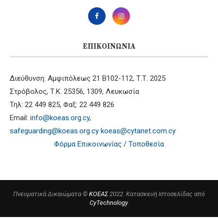
ΕΠΙΚΟΙΝΩΝΊΑ
Διεύθυνση: Αμφιπόλεως 21 B102-112, Τ.Τ. 2025
Στρόβολος, Τ.Κ. 25356, 1309, Λευκωσία
Τηλ: 22 449 825, Φαξ: 22 449 826
Email:
info@koeas.org.cy
,
safeguarding@koeas.org.cy
koeas@cytanet.com.cy
Φόρμα Επικοινωνίας / Τοποθεσία
Πνευματικά Δικαιώματα ©
ΚΟΕΑΣ
2022. Κατασκευή Ιστοσελίδας από
CyTechnology
.