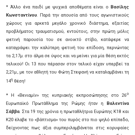
* Άλλο ένα παιδί με ψυχικά αποθέματα είναι ο
Βασίλης
Κωνσταντίνου
. Παρά την απουσία από τους αγωνιστικούς
χώρους για αρκετά μεγάλο χρονικό διάστημα, εξαιτίας
προβλήματος τραυματισμού, εντούτοις, στην πρώτη μόλις
φετινή παρουσία του σε ανοικτό στίβο, κατάφερε να
καταγράψει την καλύτερη φετινή του επίδοση, περνώντας
τα 2,17μ. στο άλμα σε ύψος και να μείνει για μία θέση εκτός
τελικού! Οι 13 που πέρασαν στον τελικό είχαν υπερβεί τα
2,21μ., με τον αθλητή του Φώτη Στεφανή να καταλαμβάνει τη
η
14
θέση!
ο
* Η «Βενιαμίν» της κυπριακής εκπροσώπησης στο 26
Ευρωπαϊκό Πρωτάθλημα της Ρώμης ήταν η
Βαλεντίνα
Σάββα
. Στα 19 της χρόνια η πρωταθλήτρια Ευρώπης Κ18 και
Κ20 έλαβε το «βάπτισμα» του πυρός στο πιο ψηλό επίπεδο,
δείχνοντας πως άξια συμπεριλαμβάνεται στις κορυφαίες