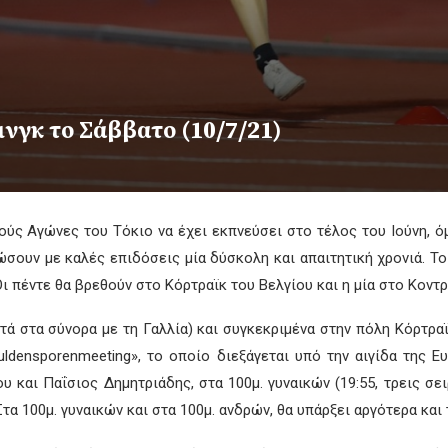
ινγκ το Σάββατο (10/7/21)
ύς Αγώνες του Τόκιο να έχει εκπνεύσει στο τέλος του Ιούνη, όμ
σουν με καλές επιδόσεις μία δύσκολη και απαιτητική χρονιά. Το 
ι πέντε θα βρεθούν στο Κόρτραϊκ του Βελγίου και η μία στο Κοντρ
τά στα σύνορα με τη Γαλλία) και συγκεκριμένα στην πόλη Κόρτραϊκ
uldensporenmeeting», το οποίο διεξάγεται υπό την αιγίδα της 
νου και Παΐσιος Δημητριάδης, στα 100μ. γυναικών (19:55, τρεις σ
Στα 100μ. γυναικών και στα 100μ. ανδρών, θα υπάρξει αργότερα και τ