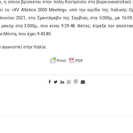
 η οποία βρίσκεται στην πόλη Κοντρόιπο στη βορειοανατολική Ι
εί το «XV Atletica 2000 Meeting», υπό την αιγίδα της Ιταλική
υνίου 2021, στο Σμεντέρεβο της Σερβίας, στα 5.000μ., με 16:09.
ρεκόρ στα 3.000μ., που είναι 9:29.48. Φέτος, έτρεξε την απόστασ
 Μόντα, που έχει 9:43.80.
αγωνιστεί στην Ιταλία.