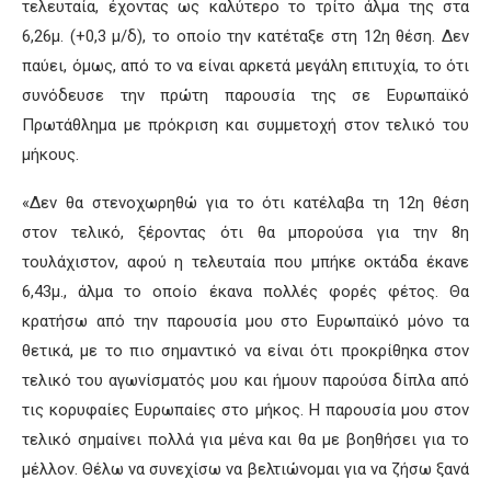
τελευταία, έχοντας ως καλύτερο το τρίτο άλμα της στα
6,26μ. (+0,3 μ/δ), το οποίο την κατέταξε στη 12η θέση. Δεν
παύει, όμως, από το να είναι αρκετά μεγάλη επιτυχία, το ότι
συνόδευσε την πρώτη παρουσία της σε Ευρωπαϊκό
Πρωτάθλημα με πρόκριση και συμμετοχή στον τελικό του
μήκους.
«Δεν θα στενοχωρηθώ για το ότι κατέλαβα τη 12η θέση
στον τελικό, ξέροντας ότι θα μπορούσα για την 8η
τουλάχιστον, αφού η τελευταία που μπήκε οκτάδα έκανε
6,43μ., άλμα το οποίο έκανα πολλές φορές φέτος. Θα
κρατήσω από την παρουσία μου στο Ευρωπαϊκό μόνο τα
θετικά, με το πιο σημαντικό να είναι ότι προκρίθηκα στον
τελικό του αγωνίσματός μου και ήμουν παρούσα δίπλα από
τις κορυφαίες Ευρωπαίες στο μήκος. Η παρουσία μου στον
τελικό σημαίνει πολλά για μένα και θα με βοηθήσει για το
μέλλον. Θέλω να συνεχίσω να βελτιώνομαι για να ζήσω ξανά