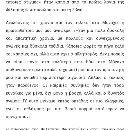
τέτοιες στιγμές», ήταν κάποια από τα πρώτα λόγια της
Φίλιππας Φωτοπούλου στη μικτή ζώνη.
Αναλύοντας τη χρονιά και τον τελικό στο Μόναχο, η
πρωταθλήτριά μας μας ανέφερε: «Ήταν μία πολύ δύσκολη
και απαιτητική χρονιά, με πολλούς και συνεχόμενους
αγώνες και δύσκολα ταξίδια. Κάποιες φορές τα πήγα καλά
και κάποιες όχι, αλλά αυτά έχει ο αθλητισμός. Δεν μπορείς
να είσαι πάντα στα καλύτερά σου. Εδώ στο Μόναχο
αισθανόμουν αρκετά καλά, είχα μαζί μου και τον προπονητή
μου και ένιωθα περισσότερη σιγουριά. Απλώς ο τελικός
ήταν παράξενος. Οι καιρικές συνθήκες δεν ήταν τόσο
ευνοϊκές για μένα, όχι μόνο η βροχή, αλλά και ο δυνατός
άνεμος. Γι’ αυτό μείναμε εκτός οκτάδας οι πιο ελαφριές,
ενώ οι αθλήτριες με πιο βαριά κορμιά κατάφεραν να
συνεχίσουν».
Η παρουσία της Φίλιππας Φωτοπούλου στον τελικό του