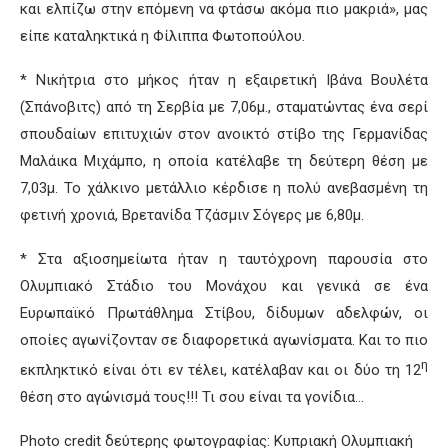
και ελπίζω στην επόμενη να φτάσω ακόμα πιο μακριά», μας
είπε καταληκτικά η Φίλιππα Φωτοπούλου.
* Νικήτρια στο μήκος ήταν η εξαιρετική Ιβάνα Βουλέτα
(Σπάνοβιτς) από τη Σερβία με 7,06μ., σταματώντας ένα σερί
σπουδαίων επιτυχιών στον ανοικτό στίβο της Γερμανίδας
Μαλάικα Μιχάμπο, η οποία κατέλαβε τη δεύτερη θέση με
7,03μ. Το χάλκινο μετάλλιο κέρδισε η πολύ ανεβασμένη τη
φετινή χρονιά, Βρετανίδα Τζάσμιν Σόγερς με 6,80μ.
* Στα αξιοσημείωτα ήταν η ταυτόχρονη παρουσία στο
Ολυμπιακό Στάδιο του Μονάχου και γενικά σε ένα
Ευρωπαϊκό Πρωτάθλημα Στίβου, δίδυμων αδελφών, οι
οποίες αγωνίζονταν σε διαφορετικά αγωνίσματα. Και το πιο
η
εκπληκτικό είναι ότι εν τέλει, κατέλαβαν και οι δύο τη 12
θέση στο αγώνισμά τους!!! Τι σου είναι τα γονίδια…
Photo credit δεύτερης φωτογραφίας: Κυπριακή Ολυμπιακή