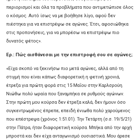
περιορισμοί και όλα τα προβλήματα που αντιμετώπισε όλος
ο κόσμος. Αυτό ίσως να με βοήθησε λίγο, αφού δεν
πιέστηκα για να επιστρέψω σε αγώνες. Έτσι, αφοσιώθηκα
στις προπονήσεις, για να μπορέσω να επιστρέψω πιο
δυνατός φέτος».
Ερ.: Πώς αισθάνεσαι με την επιστροφή σου σε αγώνες;
«Είχα σκοπό να ξεκινήσω πιο μετά αγώνες, αλλά από τη
στιγμή που είναι κάπως διαφορετική η φετινή χρονιά,
έτρεξα για πρώτη φορά στις 15 Μαΐου στην Καρλσρούη.
Νιώθω πολύ ωραία που ξαναμπήκα σε ρυθμούς αγώνων.
Στην πρώτη μου κούρσα δεν έτρεξα καλά, δεν ήμουν όσο
συγκεντρωμένος έπρεπε, επειδή ένιωθα πολύ χαρούμενος
που επέστρεψα (χρόνος 1:51.01). Την Τετάρτη (σ.σ. 19/5/21)
στην Πάτρα, ήταν διαφορετική κούρσα. Μπήκα από την αρχή
μπροστά και δεν είχα ανταγωνισμό ουσιαστικά. Μου άρεσε