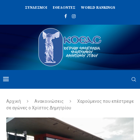
ΣΥΝΔΈΣΜΟΙ
ΕΘΕΛΟΝΤΈΣ
WORLD RANKINGS
Αρχική
Ανακοινώσεις
Χαρούμενος που επέστρεψε
σε αγώνες ο Χρίστος Δημητρίου