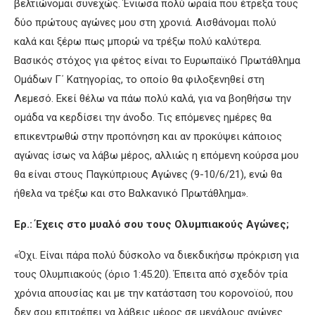
βελτιώνομαι συνεχώς. Ένιωσα πολύ ωραία που έτρεξα τους
δύο πρώτους αγώνες μου στη χρονιά. Αισθάνομαι πολύ
καλά και ξέρω πως μπορώ να τρέξω πολύ καλύτερα.
Βασικός στόχος για φέτος είναι το Ευρωπαϊκό Πρωτάθλημα
Ομάδων Γ΄ Κατηγορίας, το οποίο θα φιλοξενηθεί στη
Λεμεσό. Εκεί θέλω να πάω πολύ καλά, για να βοηθήσω την
ομάδα να κερδίσει την άνοδο. Τις επόμενες ημέρες θα
επικεντρωθώ στην προπόνηση και αν προκύψει κάποιος
αγώνας ίσως να λάβω μέρος, αλλιώς η επόμενη κούρσα μου
θα είναι στους Παγκύπριους Αγώνες (9-10/6/21), ενώ θα
ήθελα να τρέξω και στο Βαλκανικό Πρωτάθλημα».
Ερ.: Έχεις στο μυαλό σου τους Ολυμπιακούς Αγώνες;
«Όχι. Είναι πάρα πολύ δύσκολο να διεκδικήσω πρόκριση για
τους Ολυμπιακούς (όριο 1:45.20). Έπειτα από σχεδόν τρία
χρόνια απουσίας και με την κατάσταση του κορονοϊού, που
δεν σου επιτρέπει να λάβεις μέρος σε μεγάλους αγώνες