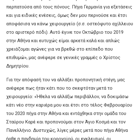
περπατούσα από τους πόνους. Πήγα Γερμανία για εξετάσεις
και για ειδικές ενέσεις, όμως δεν μου περνούσε και έτσι
αποφάσισα να κάνω χειρουργείο (σ.σ. οστεόφυτο αχίλλειου
στο αριστερό πόδι). Αυτό έγινε τον Οκτώβριο του 2019
στην Αθήνα και ευτυχώς είμαι αρκετά καλά και απλώς
χρειάζομαι αγώνες για να βρεθώ στο επίπεδο που
επιθυμώ», μας ανέφερε σε γενικές γραμμές ο Χρίστος
Δημητρίου.
Για την απόφασή του να αλλάξει προπονητική στέγη, μας
ανέφερε πως ήταν κάτι που το σκεφτόταν μετά το
χειρουργείο: «Ήθελα να αλλάξω περιβάλλον, να δοκιμάσω
κάτι νέο στην καριέρα μου και έτσι στο τέλος Φεβρουαρίου
του 2020 πήγα στην Αθήνα και εντάχθηκα στην ομάδα του
Σταύρου Καρέ και προπονούμαι στον Άγιο Κοσμά και τον
Πανελλήνιο. Δυστυχώς, λίγες μέρες μετά που πήγα Αθήνα
ήρθε η πανδημία του κορονοϊού, οι εγκλεισμοί, οι