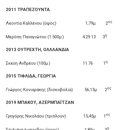
2011 ΤΡΑΠΕΖΟΥΝΤΑ
ος
Λεοντία Καλλένου (ύψος) 1,79μ. 2
η
Μερόπη Παναγιώτου (1.500μ.) 4:29.13 3
2013 ΟΥΤΡΕΧΤΗ, ΟΛΛΛΑΝΔΙΑ
η
Σκεύη Ανδρέου (100μ.) 11.76 1
2015 ΤΙΦΛΙΔΑ, ΓΕΩΡΓΙΑ
ος
Γιώργος Κονιαράκης (δισκοβολία) 56,13μ. 2
2019 ΜΠΑΚΟΥ, ΑΖΕΡΜΠΑΪΤΖΑΝ
ος
Γρηγόρης Νικολάου (τριπλούν) 15,45μ. 1
η
Στυλιάνα Ιωαννίδου (ύψος) 1,80μ. 3