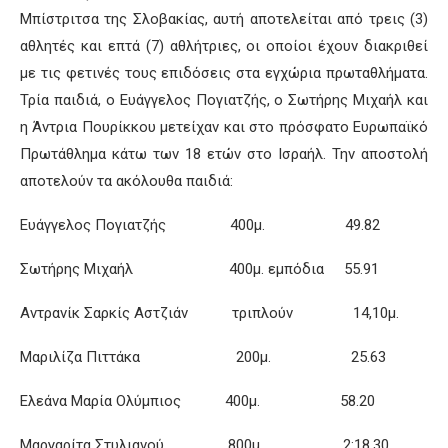
Μπίστριτσα της Σλοβακίας, αυτή αποτελείται από τρεις (3)
αθλητές και επτά (7) αθλήτριες, οι οποίοι έχουν διακριθεί
με τις φετινές τους επιδόσεις στα εγχώρια πρωταθλήματα.
Τρία παιδιά, ο Ευάγγελος Πογιατζής, ο Σωτήρης Μιχαήλ και
η Άντρια Πουρίκκου μετείχαν και στο πρόσφατο Ευρωπαϊκό
Πρωτάθλημα κάτω των 18 ετών στο Ισραήλ. Την αποστολή
αποτελούν τα ακόλουθα παιδιά:
Ευάγγελος Πογιατζής 400μ. 49.82
Σωτήρης Μιχαήλ 400μ. εμπόδια 55.91
Αντρανίκ Σαρκίς Αστζιάν τριπλούν 14,10μ.
Μαριλίζα Πιττάκα 200μ. 25.63
Ελεάνα Μαρία Ολύμπιος 400μ. 58.20
Μαργαρίτα Στυλιανού 800μ. 2:18.30