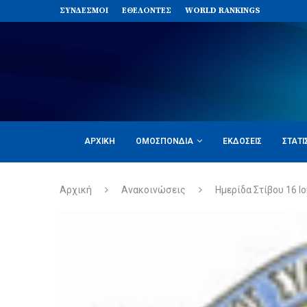
ΣΥΝΔΈΣΜΟΙ
ΕΘΕΛΟΝΤΈΣ
WORLD RANKINGS
ΑΡΧΙΚΉ
ΟΜΟΣΠΟΝΔΊΑ
ΕΚΔΌΣΕΙΣ
ΣΤΑΤΙ
Αρχική
Ανακοινώσεις
Ημερίδα Στίβου 16 Ι