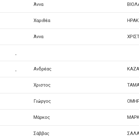
Άννα
ΒΙΟΛ
Χαριθέα
ΗΡΑΚ
Άννα
ΧΡΙΣ
Ανδρέας
ΚΑΖΑ
Χριστος
ΤΑΜ
Γιώργος
ΟΜΗ
Μάρκος
ΜΑΡΚ
Σάββας
ΣΑΛ