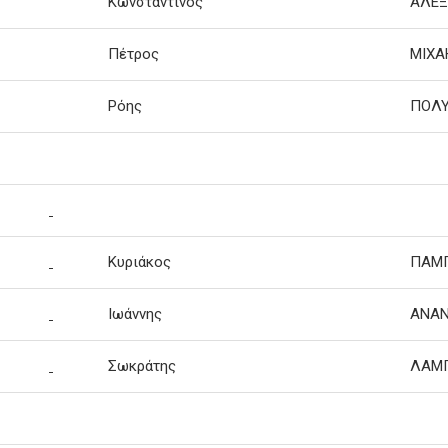
Κωνσταντίνος
ΑΛΕΞ
Πέτρος
ΜΙΧΑ
Ρόης
ΠΟΛ
Κυριάκος
ΠΑΜ
Ιωάννης
ΑΝΑΝ
Σωκράτης
ΛΑΜ