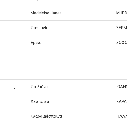
Madeleine Janet
MUD
Στεφανία
ΣΕΡ
Έρικα
ΣΟΦ
Στυλιάνα
ΙΩΑΝ
Δέσποινα
ΧΑΡ
Κλάρα Δέσποινα
ΠΑΛ