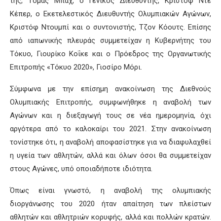
της, Τόμας Μπαχ, ο Γενικός Διευθυντής, Κριστόφ Ντε
Κέπερ, ο Εκετελεστικός Διευθυντής Ολυμπιακών Αγώνων,
Κριστόφ Ντουμπί και ο συντονιστής, Τζον Κόουτς. Επίσης
από ιαπωνικής πλευράς συμμετείχαν η Κυβερνήτης του
Τόκυο, Γιουρίκο Κοΐκε και ο Πρόεδρος της Οργανωτικής
Επιτροπής «Τόκυο 2020», Γιοσίρο Μόρι.
Σύμφωνα με την επίσημη ανακοίνωση της Διεθνούς
Ολυμπιακής Επιτροπής, συμφωνήθηκε η αναβολή των
Αγώνων και η διεξαγωγή τους σε νέα ημερομηνία, όχι
αργότερα από το καλοκαίρι του 2021. Στην ανακοίνωση
τονίστηκε ότι, η αναβολή αποφασίστηκε για να διαφυλαχθεί
η υγεία των αθλητών, αλλά και όλων όσοι θα συμμετείχαν
στους Αγώνες, υπό οποιαδήποτε ιδιότητα.
Όπως είναι γνωστό, η αναβολή της ολυμπιακής
διοργάνωσης του 2020 ήταν απαίτηση των πλείστων
αθλητών και αθλητριών κορυφής, αλλά και πολλών κρατών.