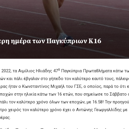
τερη ημέρα των Παγκύπριων Κ16
α
2022, τα Αιμίλιος Ηλιάδης 47
Παγκύπρια Πρωταθλήματα κάτω των 
τών και πάλι έβγαλαν στο γήπεδο τον καλύτερο εαυτό τους, πάλεψ
ας ήταν ο Κωνσταντίνος Μιχαήλ του ΓΣΕ, ο οποίος, παρά το ότι εί
ποχών στην ηλικία κάτω των 16 ετών, που σημείωσε το Σάββατο στα
ι πάλι τον καλύτερο χρόνο όλων των εποχών, με 16.58! Την προηγ
τρο χειρός τον καλύτερο χρόνο έχει ο Αντώνης Γεωργαλλίδης με 1
μέρας.