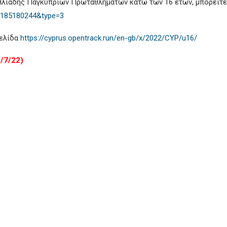
Ηλιάδης Παγκύπριων Πρωταθλημάτων κάτω των 16 ετών, μπορείτε 
5185180244&type=3
σελίδα
https://cyprus.opentrack.run/en-gb/x/2022/CYP/u16/
/7/22)