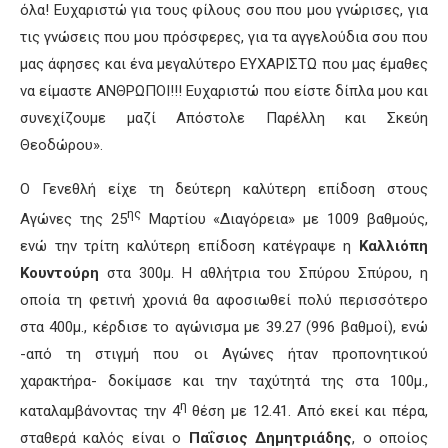
όλα! Ευχαριστώ για τους φίλους σου που μου γνώρισες, για
τις γνώσεις που μου πρόσφερες, για τα αγγελούδια σου που
μας άφησες και ένα μεγαλύτερο ΕΥΧΑΡΙΣΤΩ που μας έμαθες
να είμαστε ΑΝΘΡΩΠΟΙ!!! Ευχαριστώ που είστε δίπλα μου και
συνεχίζουμε μαζί Απόστολε Παρέλλη και Σκεύη
Θεοδώρου».
Ο Γενεθλή είχε τη δεύτερη καλύτερη επίδοση στους
ης
Αγώνες της 25
Μαρτίου «Διαγόρεια» με 1009 βαθμούς,
ενώ την τρίτη καλύτερη επίδοση κατέγραψε η
Καλλιόπη
Κουντούρη
στα 300μ. Η αθλήτρια του Σπύρου Σπύρου, η
οποία τη φετινή χρονιά θα αφοσιωθεί πολύ περισσότερο
στα 400μ., κέρδισε το αγώνισμα με 39.27 (996 βαθμοί), ενώ
-από τη στιγμή που οι Αγώνες ήταν προπονητικού
χαρακτήρα- δοκίμασε και την ταχύτητά της στα 100μ.,
η
καταλαμβάνοντας την 4
θέση με 12.41. Από εκεί και πέρα,
σταθερά καλός είναι ο
Παΐσιος Δημητριάδης
, ο οποίος