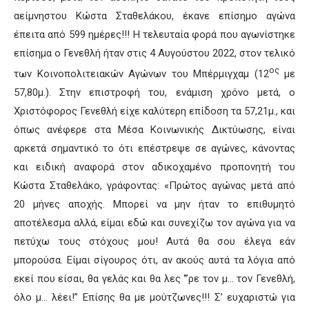
αείμνηστου Κώστα Σταθελάκου, έκανε επίσημο αγώνα
έπειτα από 599 ημέρες!!! Η τελευταία φορά που αγωνίστηκε
επίσημα ο Γενεθλή ήταν στις 4 Αυγούστου 2022, στον τελικό
ος
των Κοινοπολιτειακών Αγώνων του Μπέρμιγχαμ (12
με
57,80μ.). Στην επιστροφή του, ενάμιση χρόνο μετά, ο
Χριστόφορος Γενεθλή είχε καλύτερη επίδοση τα 57,21μ., και
όπως ανέφερε στα Μέσα Κοινωνικής Δικτύωσης, είναι
αρκετά σημαντικό το ότι επέστρεψε σε αγώνες, κάνοντας
και ειδική αναφορά στον αδικοχαμένο προπονητή του
Κώστα Σταθελάκο, γράφοντας: «Πρώτος αγώνας μετά από
20 μήνες αποχής. Μπορεί να μην ήταν το επιθυμητό
αποτέλεσμα αλλά, είμαι εδώ και συνεχίζω τον αγώνα για να
πετύχω τους στόχους μου! Αυτά θα σου έλεγα εάν
μπορούσα. Είμαι σίγουρος ότι, αν ακούς αυτά τα λόγια από
εκεί που είσαι, θα γελάς και θα λες ‘”ρε τον μ… τον Γενεθλή,
όλο μ… λέει!” Επίσης θα με μούτζωνες!!! Σ’ ευχαριστώ για