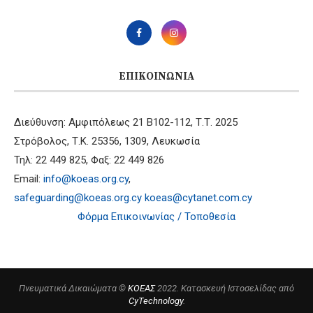
ΕΠΙΚΟΙΝΩΝΊΑ
Διεύθυνση: Αμφιπόλεως 21 B102-112, Τ.Τ. 2025
Στρόβολος, Τ.Κ. 25356, 1309, Λευκωσία
Τηλ: 22 449 825, Φαξ: 22 449 826
Email:
info@koeas.org.cy
,
safeguarding@koeas.org.cy
koeas@cytanet.com.cy
Φόρμα Επικοινωνίας / Τοποθεσία
Πνευματικά Δικαιώματα ©
ΚΟΕΑΣ
2022. Κατασκευή Ιστοσελίδας από
CyTechnology
.