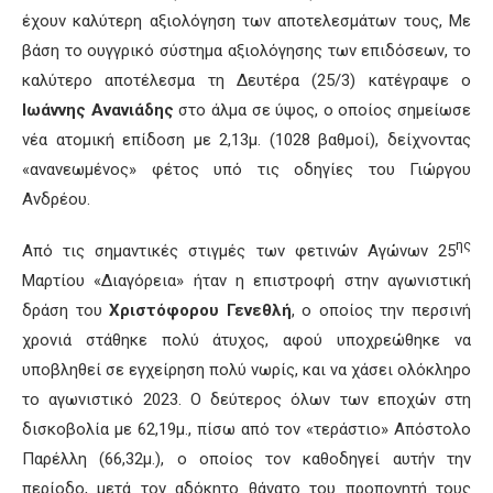
έχουν καλύτερη αξιολόγηση των αποτελεσμάτων τους, Με
βάση το ουγγρικό σύστημα αξιολόγησης των επιδόσεων, το
καλύτερο αποτέλεσμα τη Δευτέρα (25/3) κατέγραψε ο
Ιωάννης Ανανιάδης
στο άλμα σε ύψος, ο οποίος σημείωσε
νέα ατομική επίδοση με 2,13μ. (1028 βαθμοί), δείχνοντας
«ανανεωμένος» φέτος υπό τις οδηγίες του Γιώργου
Ανδρέου.
ης
Από τις σημαντικές στιγμές των φετινών Αγώνων 25
Μαρτίου «Διαγόρεια» ήταν η επιστροφή στην αγωνιστική
δράση του
Χριστόφορου Γενεθλή
, ο οποίος την περσινή
χρονιά στάθηκε πολύ άτυχος, αφού υποχρεώθηκε να
υποβληθεί σε εγχείρηση πολύ νωρίς, και να χάσει ολόκληρο
το αγωνιστικό 2023. Ο δεύτερος όλων των εποχών στη
δισκοβολία με 62,19μ., πίσω από τον «τεράστιο» Απόστολο
Παρέλλη (66,32μ.), ο οποίος τον καθοδηγεί αυτήν την
περίοδο, μετά τον αδόκητο θάνατο του προπονητή τους