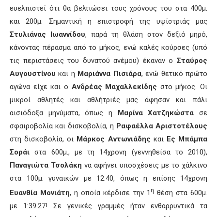
ευελπιστεί ότι θα βελτιώσει τους χρόνους του στα 400μ.
και 200μ. Σημαντική η επιστροφή της υψίστριάς μας
Στυλιάνας Ιωαννίδου
, παρά τη θλάση στον δεξιό μηρό,
κάνοντας πέρασμα από το μήκος, ενώ καλές κούρσες (υπό
τις περιστάσεις του δυνατού ανέμου) έκαναν ο
Σταύρος
Αυγουστίνου
και η
Μαριάννα Πισιάρα
, ενώ θετικό πρώτο
αγώνα είχε και ο
Ανδρέας Μαχαλλεκίδης
στο μήκος. Οι
μικροί αθλητές και αθλήτριές μας άφησαν και πάλι
αισιόδοξα μηνύματα, όπως η
Μαρίνα Χατζηκώστα
σε
σφαιροβολία και δισκοβολία, η
Ραφαέλλα Αριστοτέλους
στη δισκοβολία, οι
Μάρκος Αντωνιάδης
και
Ες Μπάμπα
Σοράι
στα 600μ., με τη 14χρονη (γεννηθείσα το 2010),
Παναγιώτα Τσολάκη
να αφήνει υποσχέσεις με το χάλκινο
στα 100μ. γυναικών με 12.40, όπως η επίσης 14χρονη
η
Ευανθία Μονιάτη
, η οποία κέρδισε την 1
θέση στα 600μ.
με 1:39.27! Σε γενικές γραμμές ήταν ενθαρρυντικά τα