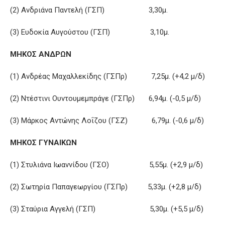
(2) Ανδριάνα Παντελή (ΓΣΠ) 3,30μ.
(3) Ευδοκία Αυγούστου (ΓΣΠ) 3,10μ.
ΜΗΚΟΣ ΑΝΔΡΩΝ
(1) Ανδρέας Μαχαλλεκίδης (ΓΣΠρ) 7,25μ. (+4,2 μ/δ)
(2) Ντέστινι Ουντουμεμπράγε (ΓΣΠρ) 6,94μ. (-0,5 μ/δ)
(3) Μάρκος Αντώνης Λοΐζου (ΓΣΖ) 6,79μ. (-0,6 μ/δ)
ΜΗΚΟΣ ΓΥΝΑΙΚΩΝ
(1) Στυλιάνα Ιωαννίδου (ΓΣΟ) 5,55μ. (+2,9 μ/δ)
(2) Σωτηρία Παπαγεωργίου (ΓΣΠρ) 5,33μ. (+2,8 μ/δ)
(3) Σταύρια Αγγελή (ΓΣΠ) 5,30μ. (+5,5 μ/δ)